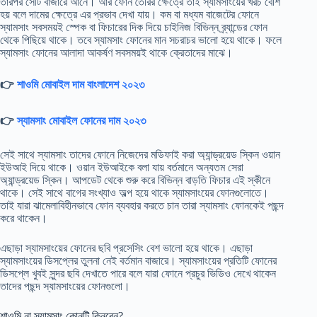
তারপর সেটি বাজারে আনে। আর ফোন তৈরির ক্ষেত্রে তাই স্যামসাংয়ের খরচ বেশি
হয় বলে দামের ক্ষেত্রে এর প্রভাব দেখা যায়। কম বা মধ্যম বাজেটের ফোনে
স্যামসাং সবসময়ই স্পেক বা ফিচারের দিক দিয়ে চাইনিজ বিভিন্ন ব্র্যান্ডের ফোন
থেকে পিছিয়ে থাকে। তবে স্যামসাং ফোনের মান সচরাচর ভালো হয়ে থাকে। ফলে
স্যামসাং ফোনের আলাদা আকর্ষণ সবসময়ই থাকে ক্রেতাদের মাঝে।
👉
শাওমি মোবাইল দাম বাংলাদেশ ২০২৩
👉
স্যামসাং মোবাইল ফোনের দাম ২০২৩
সেই সাথে স্যামসাং তাদের ফোনে নিজেদের মডিফাই করা অ্যান্ড্রয়েড স্কিন ওয়ান
ইউআই দিয়ে থাকে। ওয়ান ইউআইকে বলা যায় বর্তমানে অন্যতম সেরা
অ্যান্ড্রয়েড স্কিন। আপডেট থেকে শুরু করে বিভিন্ন বাড়তি ফিচার এই স্কীনে
থাকে। সেই সাথে বাগের সংখ্যাও অল্প হয়ে থাকে স্যামসাংয়ের ফোনগুলোতে।
তাই যারা ঝামেলাবিহীনভাবে ফোন ব্যবহার করতে চান তারা স্যামসাং ফোনকেই পছন্দ
করে থাকেন।
এছাড়া স্যামসাংয়ের ফোনের ছবি প্রসেসিং বেশ ভালো হয়ে থাকে। এছাড়া
স্যামসাংয়ের ডিসপ্লের তুলনা নেই বর্তমান বাজারে। স্যামসাংয়ের প্রতিটি ফোনের
ডিসপ্লে খুবই সুন্দর ছবি দেখাতে পারে বলে যারা ফোনে প্রচুর ভিডিও দেখে থাকেন
তাদের পছন্দ স্যামসাংয়ের ফোনগুলো।
শাওমি না স্যামসাং কোনটি কিনবেন?