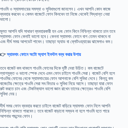
শাওমি ও স্যামসাংয়ের সমস্যা ও সুবিধাগুলো জানলেন। এখন আপনি কোন কাজে
ব্যবহার করবেন ও কেমন বাজেটে ফোন কিনবেন তা নিজে থেকেই সিদ্ধান্ত নেয়া
ভালো।
মূলত আপনি যদি সাধারণ ব্যবহারকারী হন এবং ফোন কিনে নিশ্চিন্ত থাকতে চান তবে
স্যামসাং ফোন কেনাই ভালো হবে। কেননা স্যামসাং ফোনে বাগ তেমন থাকবে না
এবং দীর্ঘ সময় আপডেট পাবেন। তাছাড়া অ্যাড বা ব্লোটওয়্যারের ঝামেলাও কম।
👉
স্যামসাং ফোনে অটো অ্যাপ ইনস্টল বন্ধ করার উপায়
তবে বাজেট কম থাকলে শাওমি ফোনের দিকে দৃষ্টি দেয়া উচিত। কম বাজেটে
ল্যাগমুক্ত ও ভালো স্পেক দেবে এমন ফোন চাইলে শাওমি সেরা। বাজেট বেশি হলে
শাওমির ফোনের থেকে স্যামসাংয়ের ফোন আপনাকে বেশি সুবিধা দেবে। কিন্তু কম
বাজেটের ক্ষেত্রে শাওমি সেরা সব ফিচার ও সুবিধা নিয়ে আসে। তাছাড়া যারা ফোন
রুট করতে চান এবং টেকনিক্যাল ভালো জ্ঞান রাখেন তাদের ক্ষেত্রেও শাওমি বেশি
সুবিধা দেয়।
দীর্ঘ সময় ফোন ব্যবহার করতে চাইলে বাজেট বাড়িয়ে স্যামসাং ফোন নিলে আপনি
নিশ্চিন্ত থাকতে পারবেন। তবে বাজেট বাড়ানো সম্ভব না হলে শাওমি হতে পারে
আপনার পছন্দের ফোন।