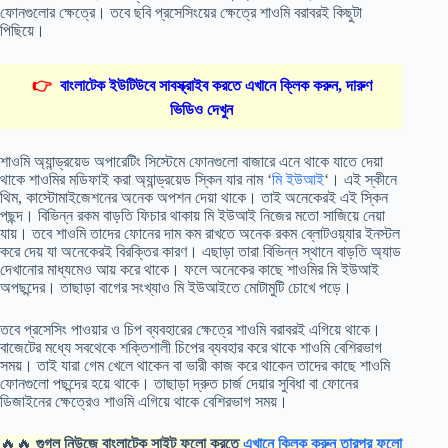
ফোনগুলোর ক্ষেত্রে। তবে ছবি প্রসেসিংয়ের ক্ষেত্রে শাওমি বরাবরই কিছুটা
পিছিয়ে।
👉
বাংলাটেক ইউটিউবে সাবস্ক্রাইব করতে এখানে ক্লিক করুন, দারুণ
ভিডিও দেখুন
শাওমি অ্যান্ড্রয়েড অপারেটিং সিস্টেমে ফোনগুলো বাজারে এনে থাকে যাতে দেয়া
থাকে শাওমির মডিফাই করা অ্যান্ড্রয়েড স্কিন যার নাম ‘
মি ইউআই
‘। এই স্কীনে
থিম, কাস্টোমাইজেশনের অনেক অপশন দেয়া থাকে। তাই অনেকেরই এই স্কিন
পছন্দ। বিভিন্ন রকম বাড়তি ফিচার থাকায় মি ইউআই নিজের মতো সাজিয়ে নেয়া
যায়। তবে শাওমি তাদের ফোনের দাম কম রাখতে অনেক রকম ব্লোটওয়্যার ইনস্টল
করে দেয় যা অনেকেরই বিরক্তির কারণ। এছাড়া তারা বিভিন্ন স্থানে বাড়তি অ্যাড
দেখানোর মাধ্যমেও আয় করে থাকে। ফলে অনেকের কাছে শাওমির মি ইউআই
অপছন্দের। তাছাড়া বাগের সংখ্যাও মি ইউআইতে মোটামুটি চোখে পড়ে।
তবে প্রসেসিং পাওয়ার ও চিপ ব্যবহারের ক্ষেত্রে শাওমি বরাবরই এগিয়ে থাকে।
বাজেটের মধ্যে সবথেকে শক্তিশালী চিপের ব্যবহার করে থাকে শাওমি বেশিরভাগ
সময়। তাই যারা গেম খেলে থাকেন বা ভারী কাজ করে থাকেন তাদের কাছে শাওমি
ফোনগুলো পছন্দের হয়ে থাকে। তাছাড়া দ্রুত চার্জ দেয়ার সুবিধা বা ফোনের
ডিজাইনের ক্ষেত্রেও শাওমি এগিয়ে থাকে বেশিরভাগ সময়।
🔥🔥
গুগল নিউজে বাংলাটেক সাইট ফলো করতে
এখানে ক্লিক করুন তারপর ফলো