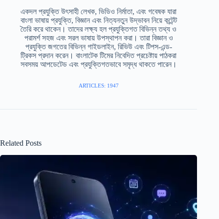
একদল প্রযুক্তি উৎসাহী লেখক, ভিডিও নির্মাতা, এবং গবেষক যারা
বাংলা ভাষায় প্রযুক্তি, বিজ্ঞান এবং নিত্যনতুন উদ্ভাবন নিয়ে কন্টেন্ট
তৈরি করে থাকেন। তাদের লক্ষ্য হল প্রযুক্তিগত বিভিন্ন তথ্য ও
পরামর্শ সহজ এবং সরল ভাষায় উপস্থাপন করা। তারা বিজ্ঞান ও
প্রযুক্তি জগতের বিভিন্ন গাইডলাইন, রিভিউ এবং টিপস-এন্ড-
ট্রিকস প্রদান করেন। বাংলাটেক টিমের নিবেদিত প্রচেষ্টায় পাঠকরা
সবসময় আপডেটেড এবং প্রযুক্তিগতভাবে সমৃদ্ধ থাকতে পারেন।
ARTICLES: 1947
Related Posts