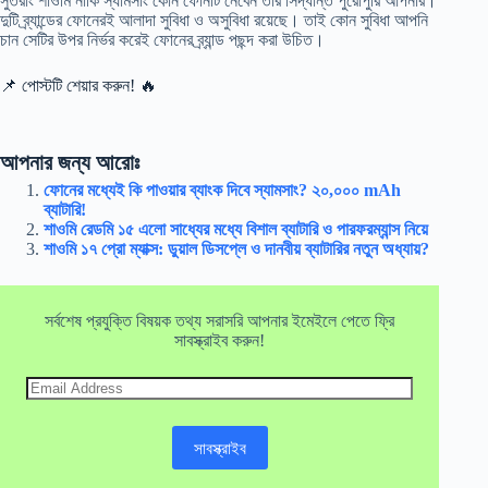
সুতরাং শাওমি নাকি স্যামসাং কোন ফোনটি নেবেন তার সিদ্ধান্ত পুরোপুরি আপনার।
দুটি ব্র্যান্ডের ফোনেরই আলাদা সুবিধা ও অসুবিধা রয়েছে। তাই কোন সুবিধা আপনি
চান সেটির উপর নির্ভর করেই ফোনের ব্র্যান্ড পছন্দ করা উচিত।
📌 পোস্টটি শেয়ার করুন! 🔥
আপনার জন্য আরোঃ
ফোনের মধ্যেই কি পাওয়ার ব্যাংক দিবে স্যামসাং? ২০,০০০ mAh
ব্যাটারি!
শাওমি রেডমি ১৫ এলো সাধ্যের মধ্যে বিশাল ব্যাটারি ও পারফরম্যান্স নিয়ে
শাওমি ১৭ প্রো ম্যাক্স: ডুয়াল ডিসপ্লে ও দানবীয় ব্যাটারির নতুন অধ্যায়?
সর্বশেষ প্রযুক্তি বিষয়ক তথ্য সরাসরি আপনার ইমেইলে পেতে ফ্রি
সাবস্ক্রাইব করুন!
Email
Address
সাবস্ক্রাইব