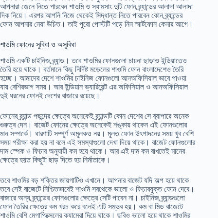
আপনারা জেনে নিতে পারবেন শাওমি ও স্যামসাং দুটি ফোন ব্র্যান্ডের আলাদা আলাদা
দিক নিয়ে। এরপর আপনি নিজে থেকেই সিদ্ধান্ত নিতে পারবেন কোন ব্র্যান্ডের
ফোন আপনার নেয়া উচিত। তাই পুরো পোস্টটি পড়ে নিন স্মার্টফোন কেনার আগে।
শাওমি ফোনের সুবিধা ও অসুবিধা
শাওমি একটি চাইনিজ ব্র্যান্ড। তবে শাওমির ফোনগুলো চায়না ছাড়াও ইন্ডিয়াতেও
তৈরি হয়ে থাকে। বর্তমানে কিছু নির্দিষ্ট মডেলের শাওমি ফোন বাংলাদেশেও তৈরি
হচ্ছে। আমাদের দেশে শাওমির চাইনিজ ফোনগুলো আনঅফিসিয়াল ভাবে পাওয়া
যায় বেশিরভাগ সময়। আর ইন্ডিয়ান ভ্যারিয়েন্ট এর অফিসিয়াল ও আনঅফিসিয়াল
দুই ধরনের ফোনই দেশের বাজারে রয়েছে।
ফোনের ব্র্যান্ড পছন্দের ক্ষেত্রে অনেকেই ব্র্যান্ডটি কোন দেশের সে ব্যাপারে অনেক
গুরুত্ব দেন। বাজেট ফোনের ক্ষেত্রে অনেকেই শঙ্কায় থাকেন এই ফোনগুলোর
মান সম্পর্কে। ধারণাটি সম্পূর্ণ অমূলকও নয়। মূলত ফোন উৎপাদনের সময় খুব বেশি
সময় পরীক্ষা করা হয় না বলে এই সমস্যাগুলো দেখা দিয়ে থাকে। বাজেট ফোনগুলোর
দাম স্পেক ও ফিচার অনুযায়ী কম হয়ে থাকে। আর এই দাম কম রাখতেই মানের
ক্ষেত্রে হয়ত কিছুটা ছাড় দিতে হয় নির্মাতাকে।
তবে শাওমির বড় শক্তির জায়গাটিও এখানে। আপনার বাজেট যদি অল্প হয়ে থাকে
তবে সেই বাজেটে নিশ্চিতভাবেই শাওমি সবথেকে ভালো ও ফিচারযুক্ত ফোন দেবে।
বাজারে অন্য ব্র্যান্ডের ফোনগুলোর ক্ষেত্রে সেটি পাবেন না। চাইনিজ ব্র্যান্ডগুলো
ফোন তৈরির ক্ষেত্রে কম খরচ করে বলেই এটি সম্ভব হয়। কম বা মিড বাজেটে
শাওমি বেশি মেগাপিক্সেলের ক্যামেরা দিয়ে থাকে। ছবিও ভালো হয়ে থাকে শাওমির