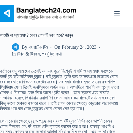
Skip
to
content
শাওমি না স্যামসাং? কোন ফোনটি ভাল হবে? জানুন
By
বাংলাটেক টিম
On
February 24, 2023
In
টিপস & ট্রিকস
,
প্রযুক্তি কথা
বর্তমানে শুধু আমাদের দেশেই নয় বরং পুরো বিশ্বেই শাওমি ও স্যামসাং সবথেকে
জনপ্রিয় দুটি স্মার্টফোন ব্র্যান্ড। দুটি ব্র্যান্ডই প্রতি বছর অনেকগুলো মডেলের ফোন
বের করে থাকে বিভিন্ন বাজেটের মধ্যে। স্যামসাং বাজারে মূলত তাদের ফ্ল্যাগশিপ
প্রিমিয়াম ফোন দিয়েই জনপ্রিয়তা অর্জন করে। অপরদিকে শাওমি কম মূল্যে ভালো
স্পেক ও ফিচারের ফোন নিয়ে আসে প্রতি বছরই। তবে স্যামসাংয়ের মতোই
শাওমিরও রয়েছে প্রিমিয়াম ফ্ল্যাগশিপ ফোন, আবার কম বাজেটে স্যামসাংয়ের বেশ
কিছু ভালো ফোনও বাজারে থাকে। তাই ফোন কেনার ক্ষেত্রে ক্রেতারা অনেকসময়
দ্বিধায় পরে যান কোন ব্র্যান্ডের ফোন নেবেন সেই ব্যাপারে।
ফোন কেনার ক্ষেত্রে ব্র্যান্ড পছন্দ করার ব্যাপারটি মূলত নির্ভর করে আপনি কেমন
ফোন কিনবেন এবং কী কাজে বেশি ব্যবহার করবেন তার উপর। তাছাড়া শাওমি ও
স্যামসাং ফোনের রয়েছে আলাদা আলাদা সুবিধা ও সীমাবদ্ধতা। এই পোস্ট থেকে