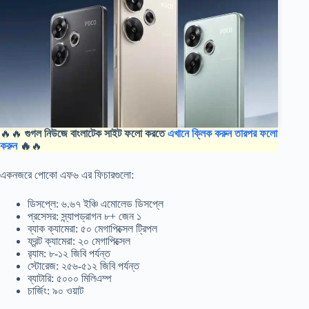
🔥🔥
গুগল নিউজে বাংলাটেক সাইট ফলো করতে
এখানে ক্লিক করুন তারপর ফলো
করুন
🔥
🔥
একনজরে পোকো এফ৬ এর ফিচারগুলো:
ডিসপ্লে: ৬.৬৭ ইঞ্চি এমোলেড ডিসপ্লে
প্রসেসর: স্ন্যাপড্রাগন ৮+ জেন ১
ব্যাক ক্যামেরা: ৫০ মেগাপিক্সেল ট্রিপল
ফ্রন্ট ক্যামেরা: ২০ মেগাপিক্সেল
র‍্যাম: ৮-১২ জিবি পর্যন্ত
স্টোরেজ: ২৫৬-৫১২ জিবি পর্যন্ত
ব্যাটারি: ৫০০০ মিলিএম্প
চার্জিং: ৯০ ওয়াট