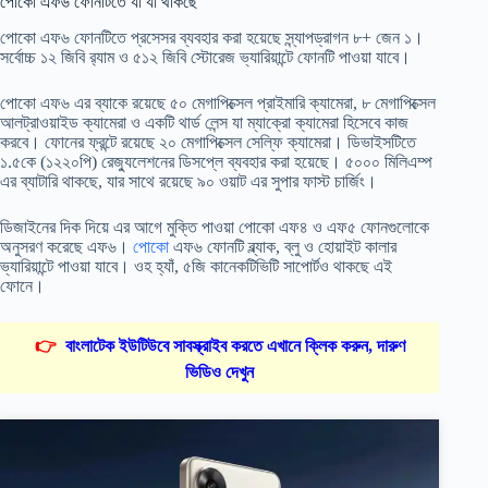
পোকো এফ৬ ফোনটিতে যা যা থাকছে
পোকো এফ৬ ফোনটিতে প্রসেসর ব্যবহার করা হয়েছে স্ন্যাপড্রাগন ৮+ জেন ১।
সর্বোচ্চ ১২ জিবি র‍্যাম ও ৫১২ জিবি স্টোরেজ ভ্যারিয়ান্টে ফোনটি পাওয়া যাবে।
পোকো এফ৬ এর ব্যাকে রয়েছে ৫০ মেগাপিক্সেল প্রাইমারি ক্যামেরা, ৮ মেগাপিক্সেল
আলট্রাওয়াইড ক্যামেরা ও একটি থার্ড লেন্স যা ম্যাক্রো ক্যামেরা হিসেবে কাজ
করবে। ফোনের ফ্রন্টে রয়েছে ২০ মেগাপিক্সেল সেল্ফি ক্যামেরা। ডিভাইসটিতে
১.৫কে (১২২০পি) রেজ্যুলেশনের ডিসপ্লে ব্যবহার করা হয়েছে। ৫০০০ মিলিএম্প
এর ব্যাটারি থাকছে, যার সাথে রয়েছে ৯০ ওয়াট এর সুপার ফাস্ট চার্জিং।
ডিজাইনের দিক দিয়ে এর আগে মুক্তি পাওয়া পোকো এফ৪ ও এফ৫ ফোনগুলোকে
অনুসরণ করেছে এফ৬।
পোকো
এফ৬ ফোনটি ব্ল্যাক, ব্লু ও হোয়াইট কালার
ভ্যারিয়ান্টে পাওয়া যাবে। ওহ হ্যাঁ, ৫জি কানেকটিভিটি সাপোর্টও থাকছে এই
ফোনে।
👉
বাংলাটেক ইউটিউবে সাবস্ক্রাইব করতে এখানে ক্লিক করুন, দারুণ
ভিডিও দেখুন