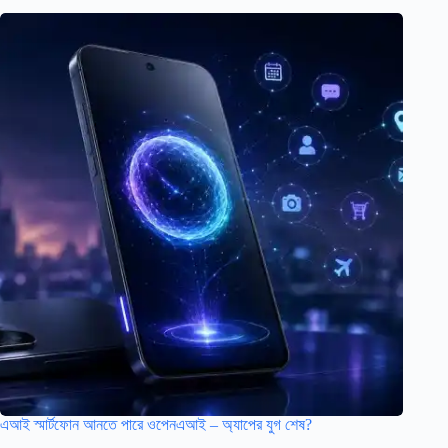
এআই স্মার্টফোন আনতে পারে ওপেনএআই – অ্যাপের যুগ শেষ?