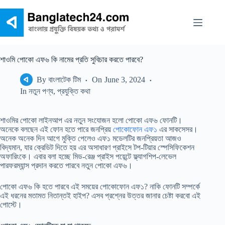
Skip
to
content
শাওমি পোকো এফ৬ কি নামের প্রতি সুবিচার করতে পারবে?
By
বাংলাটেক টিম
On
June 3, 2024
In
নতুন পণ্য
,
প্রযুক্তি কথা
শাওমির পোকো লাইনআপ এর নতুন সংযোজন হলো পোকো এফ৬ ফোনটি।
অনেকে বলছেন এই ফোন হতে পারে জনপ্রিয়
পোকোফোন এফ১
এর সাকসেসর।
অনেক অনেক দিন আগে মুক্তি পেলেও এফ১ মডেলটির জনপ্রিয়তা আজও
বিদ্যমান, যার ক্রেডিট দিতে হয় এর অসাধারণ প্রাইসে টপ-টিয়ার স্পেসিফিকেশন
অফারিংকে। এবার বলা হচ্ছে মিড-রেঞ্জ প্রাইস পয়েন্টে ফ্ল্যাগশিপ-লেভেল
পারফরম্যান্স প্রদান করতে পারবে নতুন পোকো এফ৬।
পোকো এফ৬ কি হতে পারবে এই সময়ের পোকোফোন এফ১? নাকি ফোনটি সম্পর্কে
এই ধরনের মতামত নিতান্তই হাইপ? এসব প্রশ্নের উত্তর জানার চেষ্টা করবো এই
পোস্টে।