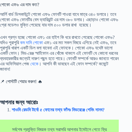
পোকো এফ৬ এর দাম কত?
আর্লি বার্ড ডিসকাউন্টে পোকো এফ৬ ফোনটি পাওয়া যাবে মাত্র ৩৪০ ডলারে। তবে
পোকো এফ৬ ফোনটির বেস ভ্যারিয়ান্ট এর দাম ৩৮০ ডলার। এছাড়াও পোকো এফ৬
প্রো মডেলও মুক্তি পেয়েছে যার দাম ৫০০ ডলার রাখা হয়েছে।
এখন প্রশ্ন হচ্ছে পোকো এফ১ এর হাইপ কি ধরে রাখতে পেরেছে পোকো এফ৬?
যদিও পুরাপুরি
কম দামি পোকো
এফ১ এর মত সকল বিষয়ে এগিয়ে নেই এফ৬, তবে
পুরাপুরি খারাপ একটি ডিল বলা যাবেনা এই ফোনকে। পোকো এফ৬ যথেষ্ট ভালো
একটি ফোন। মিড-রেঞ্জ স্মার্টফোন এর খোঁজে থাকলে এই ফোনটি যে কোনো ধরনের
ব্যবহারকারীর জন্যেই দারুণ পছন্দ হতে পারে। ফোনটি সম্পর্কে আরও জানতে পারেন
এর অফিসিয়াল পেজ
থেকে
। আপনি কী ভাবছেন এই ফোন সম্পর্কে? কমেন্টে
জানান!
📌 পোস্টটি শেয়ার করুন! 🔥
আপনার জন্য আরোঃ
শাওমি রেডমি টার্বো ৫ ফোনের তথ্য ফাঁসঃ মিডরেঞ্জে গেমিং দানব?
সর্বশেষ প্রযুক্তি বিষয়ক তথ্য সরাসরি আপনার ইমেইলে পেতে ফ্রি