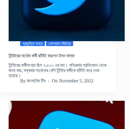
প্রযুক্তি তথ্য
সোশ্যাল মিডিয়া
টুইটারের অর্ধেক কর্মী ছাঁটাই করলেন ইলন মাস্ক
টুইটারের কর্মীসংখ্যা ছিল ৭,৫০০ এর মত। পত্রিকার প্রতিবেদন থেকে
জানা যায়, শুক্রবার অর্ধেকের বেশি টুইটার কর্মীকে ছাঁটাই করে দেয়া
হয়েছে।
By
বাংলাটেক টিম
On
November 5, 2022