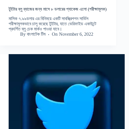
টুইটার ব্লু ব্যাজের জন্য মাসে ৮ ডলারের প্যাকেজ এলো (পরীক্ষামূলক)
মাসিক ৭.৯৯ডলার এর বিনিময়ে একটি সাবস্ক্রিপশন সার্ভিস
পরীক্ষামূলকভাবে চালু করেছে টুইটার, যাতে ভেরিফাইড একাউন্টে
প্রদর্শিত ব্লু চেক মার্কও পাওয়া যাবে।
By
বাংলাটেক টিম
On
November 6, 2022