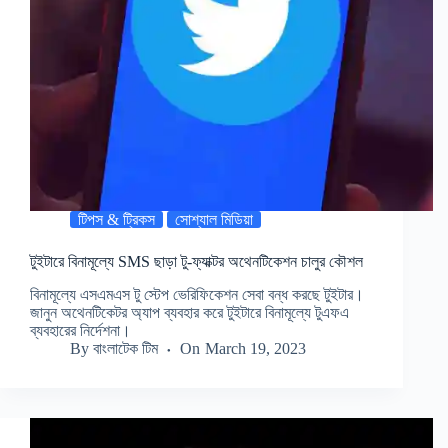
টিপস & ট্রিকস
সোশ্যাল মিডিয়া
টুইটারে বিনামূল্যে SMS ছাড়া টু-ফ্যাক্টর অথেনটিকেশন চালুর কৌশল
বিনামূল্যে এসএমএস টু স্টেপ ভেরিফিকেশন সেবা বন্ধ করছে টুইটার।
জানুন অথেনটিকেটর অ্যাপ ব্যবহার করে টুইটারে বিনামূল্যে টুএফএ
ব্যবহারের নির্দেশনা।
By
বাংলাটেক টিম
On
March 19, 2023