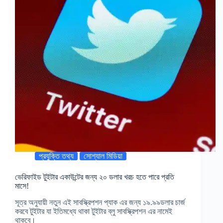
প্রযুক্তি তথ্য
সোশ্যাল মিডিয়া
ভেরিফাইড টুইটার একাউন্টের জন্য ২০ ডলার খরচ হতে পারে প্রতি
মাসে!
সূত্র অনুযায়ী নতুন এই সাবস্ক্রিপশন প্যাক এর জন্য ১৯.৯৯ডলার চার্জ
করবে টুইটার যা ইতিমধ্যে থাকা টুইটার ব্লু সাবস্ক্রিপশন এর নামেই
থাকবে।