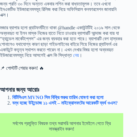
জন্য প্রতি ৩০ দিনে অন্তত একবার লগিন করা বাধ্যতামূলক। তবে এখনো
ইনএকটিভ ইউজারনেমসমূহ রিলিজ করা নিয়ে অফিসিয়াল কনফারমেশন জানায়নি
এক্স।
মজার ব্যাপার হলো প্ল্যাটফর্মটিতে থাকা @handle একাউন্টটিই ২০১৯ সাল থেকে
অব্যবহৃত যা ইলন মাস্ক নিজের হাতে নিতে চাওয়ার ব্যাপারটি আন্দাজ করা যায় যা
“হ্যান্ডেল মার্কেটপ্লেস” এর জন্য ব্যবহার করা হতে পারে। ব্যাপারটি বেশ হাস্যকর
শোনালেও যথাযোগ্য কারণ ছাড়া গাইডলাইনের বাইরে গিয়ে নিজের প্ল্যাটফর্ম এর
একাউন্টে কতৃত্ব স্থাপন করতে পারেন না। এখন দেখার বিষয় হলো অব্যবহৃত
ইউজারনেমসমূহ নিয়ে আসলেই এক্স কি সিদ্ধান্ত
নেয়
।
📌 পোস্টটি শেয়ার করুন! 🔥
আপনার জন্য আরোঃ
বিটিসিএল MVNO সিম বিক্রি শুরুর তারিখ ঘোষণা করা হলো
বন্ধ হচ্ছে উইন্ডোজ ১১ এসই – মাইক্রোসফটের আরেকটি ব্যর্থ ওএস?
সর্বশেষ প্রযুক্তি বিষয়ক তথ্য সরাসরি আপনার ইমেইলে পেতে ফ্রি
সাবস্ক্রাইব করুন!