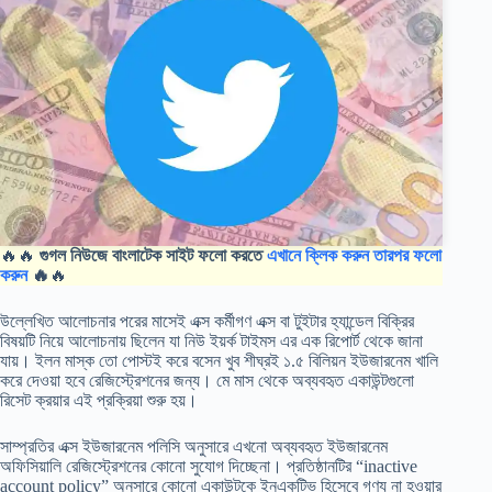
🔥🔥
গুগল নিউজে বাংলাটেক সাইট ফলো করতে
এখানে ক্লিক করুন তারপর ফলো
করুন
🔥
🔥
উল্লেখিত আলোচনার পরের মাসেই এক্স কর্মীগণ এক্স বা টুইটার হ্যান্ডেল বিক্রির
বিষয়টি নিয়ে আলোচনায় ছিলেন যা নিউ ইয়র্ক টাইমস এর এক রিপোর্ট থেকে জানা
যায়। ইলন মাস্ক তো পোস্টই করে বসেন খুব শীঘ্রই ১.৫ বিলিয়ন ইউজারনেম খালি
করে দেওয়া হবে রেজিস্ট্রেশনের জন্য। মে মাস থেকে অব্যবহৃত একাউন্টগুলো
রিসেট ক্রয়ার এই প্রক্রিয়া শুরু হয়।
সাম্প্রতির এক্স ইউজারনেম পলিসি অনুসারে এখনো অব্যবহৃত ইউজারনেম
অফিসিয়ালি রেজিস্ট্রেশনের কোনো সুযোগ দিচ্ছেনা। প্রতিষ্ঠানটির “inactive
account policy” অনুসারে কোনো একাউন্টকে ইনএকটিভ হিসেবে গণ্য না হওয়ার