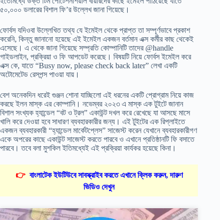
ইতোমধ্যে উক্ত টিম পোটেশনশিয়াল বায়ারদের কাছে ইমেইল পাঠিয়েছে যাতে
৫০,০০০ ডলারের বিশাল ফি’র উল্লেখ জানা গিয়েছে।
ফোর্বস যদিওবা উল্লেখিত তথ্য যে ইমেইল থেকে প্রাপ্ত তা সম্পূর্ণভাবে প্রকাশ
করেনি, কিন্তু জানানো হয়েছে এই ইমেইল একজন বর্তমান এক্স কর্মীর কাছ থেকেই
এসেছে। এ থেকে জানা গিয়েছে সম্প্রতি কোম্পানিটি তাদের @handle
গাইডলাইন, প্রক্রিয়া ও ফি আপডেট করেছে। বিষয়টি নিয়ে ফোর্বস ইমেইল করে
এক্স কে, যাতে “Busy now, please check back later” লেখা একটি
অটোমেটেড রেসপন্স পাওয়া যায়।
বেশ অনেকদিন ধরেই গুঞ্জন শোনা যাচ্ছিলো এই ধরনের একটি প্রোগ্রাম নিয়ে কাজ
করছে ইলন মাস্ক এর কোম্পানি। নভেম্বর ২০২৩ এ মাস্ক এক টুইটে জানান
বিশাল সংখ্যক হ্যান্ডেল “বট ও ট্রল” একাউন্ট দখল করে রেখেছে যা আসছে মাসে
খালি করে দেওয়া হবে সাধারণ ব্যবহারকারীর জন্য। এই টুইটের এক রিপ্লাইতে
একজন ব্যবহারকারী “হ্যান্ডেল মার্কেটপ্লেস” সাজেস্ট করেন যেখানে ব্যবহারকারীগণ
একে অপরের কাছে একাউন্ট সাজেস্ট করতে পারবে ও এখানে প্রতিষ্ঠানটি ফি বসাতে
পারবে। তবে বলা মুশকিল ইতিমধ্যেই এই প্রক্রিয়া কার্যকর হয়েছে কিনা।
👉
বাংলাটেক ইউটিউবে সাবস্ক্রাইব করতে এখানে ক্লিক করুন, দারুণ
ভিডিও দেখুন