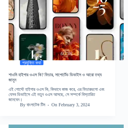
প্রযুক্তি কথা
শাওমি হাইপার ওএস কি? ফিচার, সাপোর্টেড ডিভাইস ও আরো তথ্য
জানুন
এই পোস্টে হাইপার ওএস কি, কিভাবে কাজ করে, এর ফিচারগুলো এবং
যেসব ডিভাইসে এই নতুন ওএস আসছে, সে সম্পর্কে বিস্তারিত
জানবেন।
By
বাংলাটেক টিম
On
February 3, 2024