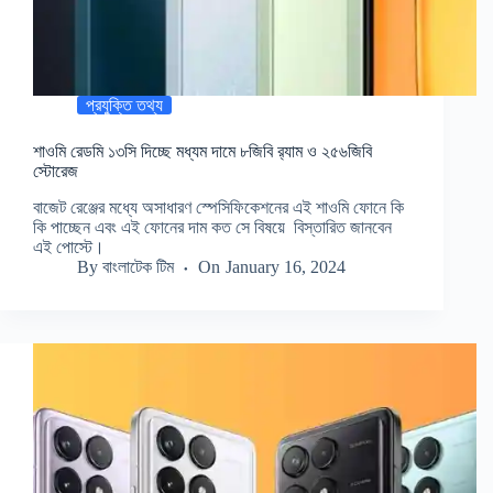
প্রযুক্তি তথ্য
শাওমি রেডমি ১৩সি দিচ্ছে মধ্যম দামে ৮জিবি র‍্যাম ও ২৫৬জিবি
স্টোরেজ
বাজেট রেঞ্জের মধ্যে অসাধারণ স্পেসিফিকেশনের এই শাওমি ফোনে কি
কি পাচ্ছেন এবং এই ফোনের দাম কত সে বিষয়ে বিস্তারিত জানবেন
এই পোস্টে।
By
বাংলাটেক টিম
On
January 16, 2024