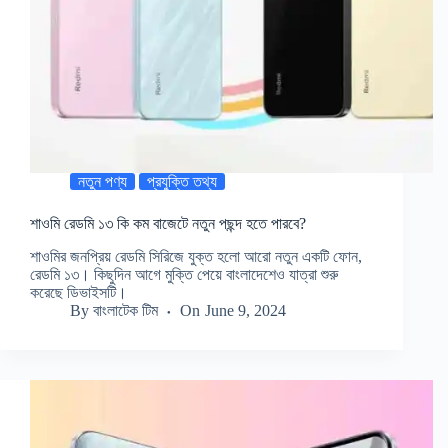
নতুন পণ্য
প্রযুক্তি তথ্য
শাওমি রেডমি ১৩ কি কম বাজেটে নতুন পছন্দ হতে পারবে?
শাওমির জনপ্রিয় রেডমি সিরিজে যুক্ত হলো আরো নতুন একটি ফোন,
রেডমি ১৩। কিছুদিন আগে মুক্তি পেয়ে বাংলাদেশেও যাত্রা শুরু
করেছে ডিভাইসটি।
By
বাংলাটেক টিম
On
June 9, 2024