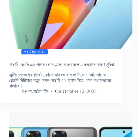
প্রযুক্তি তথ্য
শাওমি রেডমি এ২ প্লাস ফোন এলো বাংলাদেশে – কমদামে দারুণ সুবিধা
এন্ট্রি লেভেলের বাজেট ফোনে আবারও ধামাকা দিতে শাওমি তাদের
রেডমি সিরিজের নতুন ফোন রেডমি এ২ প্লাস নিয়ে এলো বাংলাদেশের
বাজারে।
By
বাংলাটেক টিম
On
October 12, 2023