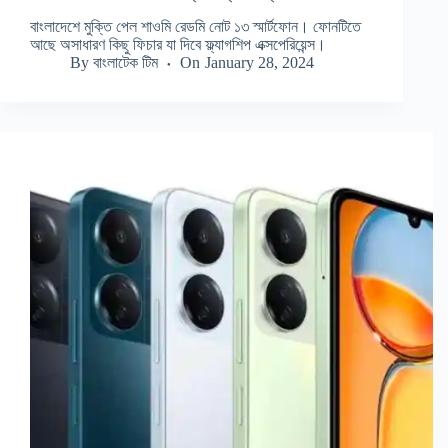
বাংলাদেশে মুক্তি পেল শাওমি রেডমি নোট ১৩ স্মার্টফোন। ফোনটিতে
আছে অসাধারণ কিছু ফিচার যা দিবে ফ্ল্যাগশিপ এক্সপেরিয়েন্স।
By
বাংলাটেক টিম
On
January 28, 2024