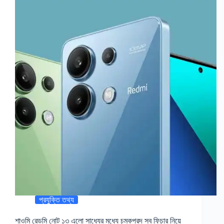
প্রযুক্তি তথ্য
শাওমি রেডমি নোট ১৩ এলো সাধ্যের মধ্যে চমকপ্রদ সব ফিচার নিয়ে