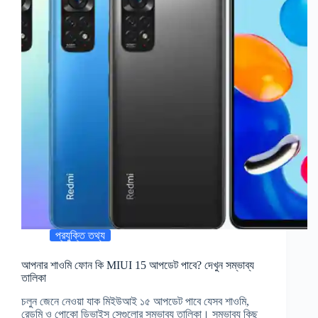
প্রযুক্তি তথ্য
আপনার শাওমি ফোন কি MIUI 15 আপডেট পাবে? দেখুন সম্ভাব্য
তালিকা
চলুন জেনে নেওয়া যাক মিইউআই ১৫ আপডেট পাবে যেসব শাওমি,
রেডমি ও পোকো ডিভাইস সেগুলোর সম্ভাব্য তালিকা। সম্ভাব্য কিছু