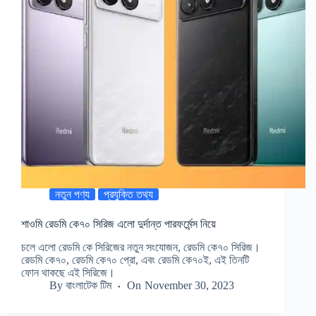
নতুন পণ্য
প্রযুক্তি তথ্য
শাওমি রেডমি কে৭০ সিরিজ এলো দুর্দান্ত পারফর্মেন্স নিয়ে
চলে এলো রেডমি কে সিরিজের নতুন সংযোজন, রেডমি কে৭০ সিরিজ।
রেডমি কে৭০, রেডমি কে৭০ প্রো, এবং রেডমি কে৭০ই, এই তিনটি
ফোন থাকছে এই সিরিজে।
By
বাংলাটেক টিম
On
November 30, 2023