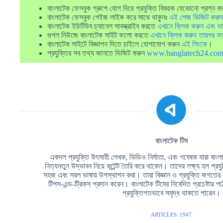
বাংলাটেক ফেসবুক গ্রুপে যোগ দিয়ে প্রযুক্তি বিষয়ক যেকোনো প্রশ্ন ক
বাংলাটেক ফেসবুক পেইজ লাইক করে সাথে থাকুনঃ
এই পেজ ভিজিট করুন
বাংলাটেক ইউটিউব চ্যানেল সাবস্ক্রাইব করতে
এখানে ক্লিক করুন এবং দা
গুগল নিউজে বাংলাটেক সাইট ফলো করতে
এখানে ক্লিক করুন তারপর ফ
বাংলাটেক সাইটে বিজ্ঞাপন দিতে চাইলে যোগাযোগ করুন
এই লিংকে
।
প্রযুক্তির সব তথ্য জানতে ভিজিট করুন
www.banglatech24.co
বাংলাটেক টিম
একদল প্রযুক্তি উৎসাহী লেখক, ভিডিও নির্মাতা, এবং গবেষক যারা বাংলা ভ
নিত্যনতুন উদ্ভাবন নিয়ে কন্টেন্ট তৈরি করে থাকেন। তাদের লক্ষ্য হল প্রয
সহজ এবং সরল ভাষায় উপস্থাপন করা। তারা বিজ্ঞান ও প্রযুক্তি জগতের
টিপস-এন্ড-ট্রিকস প্রদান করেন। বাংলাটেক টিমের নিবেদিত প্রচেষ্টায
প্রযুক্তিগতভাবে সমৃদ্ধ থাকতে পারেন।
ARTICLES: 1947