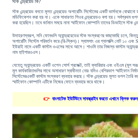
স্টক এন্ড্রয়েড কি?
স্টক এন্ড্রয়েড বলতে মূলত এন্ড্রয়েড অপারেটিং সিস্টেমের একটি ভার্সনকে বোঝান
মডিফিকেশন করা হয় না। একে সাধারণত পিওর এন্ড্রয়েডও বলা হয়। সর্বপ্রথম গুগল ন
করা হয়েছিল। তবে বর্তমান সময়ে নানা স্মার্টফোন কোম্পানি তাদের ডিভাইসে স্টক এ
উদাহরণস্বরূপ, সনি ফোনগুলি অ্যান্ড্রয়েডের স্টক সংস্করণের কাছাকাছি চলে, কিন্তু 
অপারেটিং সিস্টেম পরিবর্তন করে (রি-স্কিন)। স্যামসাং এর গ্যালাক্সি নোট ১০ এ
ইউয়াই নামে একটি কাস্টম ওএসের সাথে আসে। শাওমি তার নিজস্ব কাস্টম অ্যান্ড্রয
নাম হাইপারওএস।
যেহেতু অ্যান্ড্রয়েড একটি ওপেন সোর্স প্রজেক্ট, তাই ক্যারিয়ার এবং ওইএম (মূল সর
মূল কার্যকারিতাগুলির সাথে অসাধারণ স্বাধীনতা নেয়৷ যদিও বেশিরভাগ স্মার্টফোন নির্ম
সিস্টেমেরএকটি কাস্টম সংস্করণ ব্যবহার করছে। স্টক এন্ড্রয়েড মূলত গুগল তৈরি
স্মার্টফোন কোম্পানি এটিকে নিজের ফোনে ব্যবহার করে থাকে।
👉
বাংলাটেক ইউটিউবে সাবস্ক্রাইব করতে এখানে ক্লিক করুন