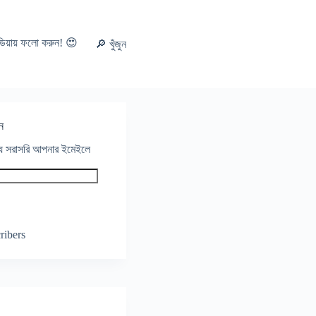
ডিয়ায় ফলো করুন! 😍
🔎 খুঁজুন
ন
থ্য সরাসরি আপনার ইমেইলে
ribers