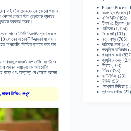
Phone Price in
ো হয়। এই স্টক এন্ড্রয়েডকে কোনো ধরনের
অনলাইন ইনকাম
(1
েক্সাস ফোনে স্টক এন্ড্রয়েড ব্যবহার
কম্পিউটিং
(490)
ন্ড্রয়েড ব্যবহার করছে।
টিপস & ট্রিকস
(84
টেলিকম
(1,194)
ট্যাবলেট
(101)
তারা তাদের নির্দিষ্ট ডিজাইন পূরণ করতে
নতুন পণ্য
(785)
বং S10 ফোনের আরেকটি উদাহরণ যা ওয়ান
পাঠকের লেখা
(36)
়েড অপারেটিং সিস্টেম ব্যবহার করে যার
প্রযুক্তি অভিধান
(
প্রযুক্তি কথা
(827
প্রযুক্তি তথ্য
(2,4
ঞ্জাম প্রস্তুতকারক) অপারেটিং সিস্টেমের
ফিচার
(103)
াতারা এখনও অ্যান্ড্রয়েড অপারেটিং
বিবিধ
(378)
 করে থাকে এবং অন্যান্য যে কোনো ধরনের
মাল্টিমিডিয়া
(23)
রিভিউ
(55)
সোশ্যাল মিডিয়া
(5
স্পন্সরড পোস্ট
(27
, দারুণ ভিডিও দেখুন