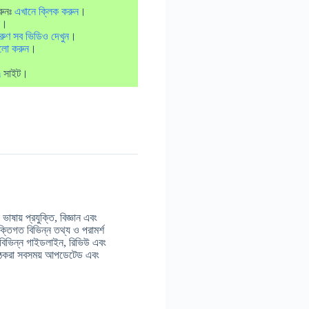
রুনঃ
এখানে ক্লিক করুন
।
।
রুণ সব ভিডিও দেখুন
।
লো করুন
।
m
সাইট।
াষায় প্রযুক্তি, বিজ্ঞান এবং
ুক্তিগত বিভিন্ন তথ্য ও পরামর্শ
 বিভিন্ন গাইডলাইন, রিভিউ এবং
় পাঠকরা সবসময় আপডেটেড এবং