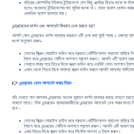
বাইরের কোম্পানির ইউজার ইন্টারফেসে বেশ কিছু এক্সট্রা ফিচার থাকে যা স্ট
হলেও অন্যান্য ইন্টারফেসের মত সুবিধা জনক না। যেমন অ্যাপ ক্লোন করার সুব
একাধিক অ্যাপ ব্যবহার করা।
এন্ড্রয়েডের ভার্শন এবং আপডেট কিভাবে চেক করতে হয়?
আপনি কোন এন্ড্রয়েড ভার্শন ব্যবহার করছেন এটি চেক করা খুবই সহজ। এজন্য আপন
গুলো অনুসরণ করুন-
ফোনের স্ক্রিন সোয়াইপ ডাউন করে প্রথমে নোটিফিকেশন প্যানেল নামিয়ে
ট্যাপ করে এন্ড্রয়েড সেটিংস অপশনে প্রবেশ করুন। আপনি এটি অ্যাপ ড্র
সেখানে যাবার পরে নিচের দিকে স্ক্রল ডাউন করে এবাউট ফোন অপশনে ট্যা
এখান থেকে নিচের দিকে সামান্য স্ক্রল ডাউন করলে আপনি আপনার স্মার্টফোন
👉
এন্ড্রয়েড ফোন আপডেট করার নিয়ম
যদি দেখতে পান আপনার এন্ড্রয়েড অনেক পুরাতন ভার্শন ব্যবহার করছে তাহলে হ
থাকতে পারে। স্টক এন্ড্রয়েড ব্যবহারকারীদের এন্ড্রয়েড আপডেট চেক করার জন্য 
হবে –
ফোনের স্ক্রিন সোয়াইপ ডাউন করে প্রথমে নোটিফিকেশন প্যানেল নামিয়ে
ট্যাপে করে এন্ড্রয়েড সেটিংস অপশনে প্রবেশ করুন। আপনি এটি অ্যাপ ড্
এবার নিচের দিকে স্ক্রল ডাউন করে সিস্টেম অপশন এ ট্যাপ করুন।