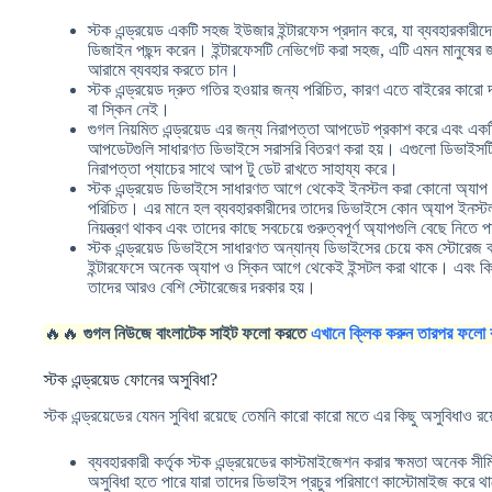
স্টক এন্ড্রয়েড একটি সহজ ইউজার ইন্টারফেস প্রদান করে, যা ব্যবহারকারীদ
ডিজাইন পছন্দ করেন। ইন্টারফেসটি নেভিগেট করা সহজ, এটি এমন মানুষের
আরামে ব্যবহার করতে চান।
স্টক এন্ড্রয়েড দ্রুত গতির হওয়ার জন্য পরিচিত, কারণ এতে বাইরের কার
বা স্কিন নেই।
গুগল নিয়মিত এন্ড্রয়েড এর জন্য নিরাপত্তা আপডেট প্রকাশ করে এবং এক
আপডেটগুলি সাধারণত ডিভাইসে সরাসরি বিতরণ করা হয়। এগুলো ডিভাইসটিকে
নিরাপত্তা প্যাচের সাথে আপ টু ডেট রাখতে সাহায্য করে।
স্টক এন্ড্রয়েড ডিভাইসে সাধারণত আগে থেকেই ইনস্টল করা কোনো অ্যাপ আ
পরিচিত। এর মানে হল ব্যবহারকারীদের তাদের ডিভাইসে কোন অ্যাপ ইনস্
নিয়ন্ত্রণ থাকব এবং তাদের কাছে সবচেয়ে গুরুত্বপূর্ণ অ্যাপগুলি বেছে নিতে 
স্টক এন্ড্রয়েড ডিভাইসে সাধারণত অন্যান্য ডিভাইসের চেয়ে কম স্টোরেজ 
ইন্টারফেসে অনেক অ্যাপ ও স্কিন আগে থেকেই ইন্সটল করা থাকে। এবং কি
তাদের আরও বেশি স্টোরেজের দরকার হয়।
🔥🔥
গুগল নিউজে বাংলাটেক সাইট ফলো করতে
এখানে ক্লিক করুন তারপর ফলো 
স্টক এন্ড্রয়েড ফোনের অসুবিধা?
স্টক এন্ড্রয়েডের যেমন সুবিধা রয়েছে তেমনি কারো কারো মতে এর কিছু অসুবিধাও র
ব্যবহারকারী কর্তৃক স্টক এন্ড্রয়েডের কাস্টমাইজেশন করার ক্ষমতা অনেক 
অসুবিধা হতে পারে যারা তাদের ডিভাইস প্রচুর পরিমাণে কাস্টোমাইজ করে 