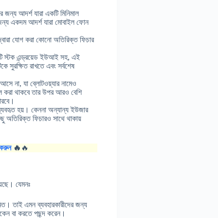
ের জন্য আদর্শ যারা একটি মিনিমাল
 জন্য একদম আদর্শ যারা মোবাইল ফোন
ো দ্বারা যোগ করা কোনো অতিরিক্ত ফিচার
টি স্টক এন্ড্রয়েড ইউআই সহ, এই
 সুরক্ষিত রাখতে এবং সর্বশেষ
সে না, যা ব্লোটওয়্যার নামেও
টল করা থাকবে তার উপর আরও বেশি
পারবে।
ব্যবহৃত হয়। কেননা অন্যান্য ইউজার
ছু অতিরিক্ত ফিচারও সাথে থাকায়
করুন
🔥
🔥
য়েছে। যেমনঃ
সীমিত। তাই এমন ব্যবহারকারীদের জন্য
থাকেন বা করতে পছন্দ করেন।