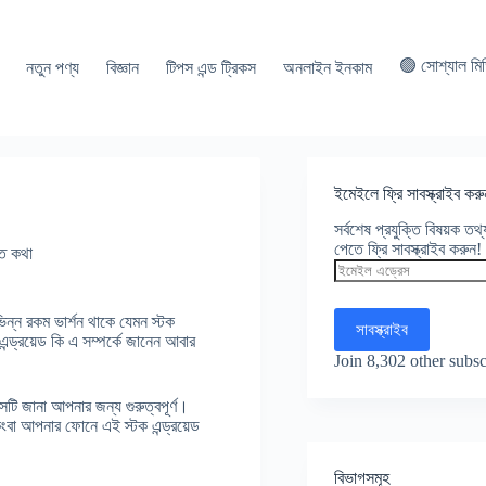
🟢 সোশ্যাল মি
নতুন পণ্য
বিজ্ঞান
টিপস এন্ড ট্রিকস
অনলাইন ইনকাম
ইমেইলে ফ্রি সাবস্ক্রাইব করু
সর্বশেষ প্রযুক্তি বিষয়ক ত
পেতে ফ্রি সাবস্ক্রাইব করুন!
তি কথা
ইমেইল
এড্রেস
িভিন্ন রকম ভার্শন থাকে যেমন স্টক
সাবস্ক্রাইব
এন্ড্রয়েড কি এ সম্পর্কে জানেন আবার
Join 8,302 other subsc
টি জানা আপনার জন্য গুরুত্বপূর্ণ।
িংবা আপনার ফোনে এই স্টক এন্ড্রয়েড
বিভাগসমূহ