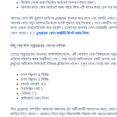
সিস্টেম পেজে থাকা সিস্টেম আপডেট অপশনে ট্যাপ করুন।
আপনার জন্য কোন আপডেট বরাদ্দ আছে কিনা এটি জানার জন্য চেক ফর আপ
আপনার ফোন যদি পুরাতন ভার্সনের এন্ড্রয়েড ব্যবহার করে থাকে এবং আপনি এখানে
আপনার ফোন নতুন আপডেটের জন্য যথেষ্ট পুরাতন হয়ে গিয়েছে। তবে এমনটিও 
জন্য এখনো অ্যাভেইলেবল হয়ে পারেনি। এক্ষেত্রে আপনার ফোন তৈরিকারী কোম্
পেতে পারেন। 👉
এন্ড্রয়েড ফোন ফ্যাক্টরি রিসেট করার নিয়ম
কিছু সেরা স্টক অ্যান্ড্রয়েড ফোনের তালিকা
যেহেতু অ্যান্ড্রয়েড অত্যন্ত কাস্টমাইজযোগ্য, এটি মোবাইল ফোন নির্মাতাদের অ্যান
কাঠামো পরিবর্তন করার স্বাধীনতা দেয়। তারা তাদের স্মার্টফোনকে একটি অনন্য এবং
ব্র্যান্ডের স্মার্টফোন নির্মাতারই ইউজার-ইন্টারফেস থাকে। চলুন দেখে নেওয়া যাক সেরা 
গুগল পিক্সেল 4 সিরিজ
গুগল পিক্সেল 3 সিরিজ
শাওমি এমআই A3
ইনফিনিক্স নোট 5
নোকিয়া 7.1
মটোরোলা ওয়ান ভিশন
স্টক এন্ড্রয়েড সম্পর্কিত আমাদের আজকের এই আর্টিকেলটি আপনাদের কাছে কেমন ল
জানিয়ে দিতে পারেন। এছাড়াও নিত্য নতুন টেকনোলজি বিষয়ক নানা ধরনের গুরুত্বপূ