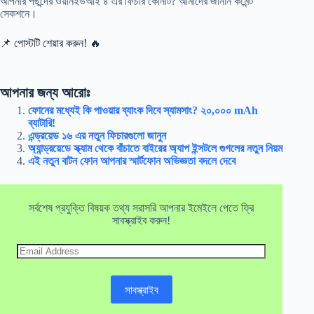
আপনার পছন্দের ওয়ানইউআই ৪ এর ফিচার কোনটি? আমাদের জানান কমেন্ট
সেকশনে।
📌 পোস্টটি শেয়ার করুন! 🔥
আপনার জন্য আরোঃ
ফোনের মধ্যেই কি পাওয়ার ব্যাংক দিবে স্যামসাং? ২০,০০০ mAh
ব্যাটারি!
এন্ড্রয়েড ১৬ এর নতুন ফিচারগুলো জানুন
অ্যান্ড্রয়েডে স্ক্যাম থেকে বাঁচাতে বাইরের অ্যাপ ইন্সটলে গুগলের নতুন নিয়ম
এই নতুন বাটন ফোন আপনার স্মার্টফোন অভিজ্ঞতা বদলে দেবে
সর্বশেষ প্রযুক্তি বিষয়ক তথ্য সরাসরি আপনার ইমেইলে পেতে ফ্রি
সাবস্ক্রাইব করুন!
Email
Address
সাবস্ক্রাইব