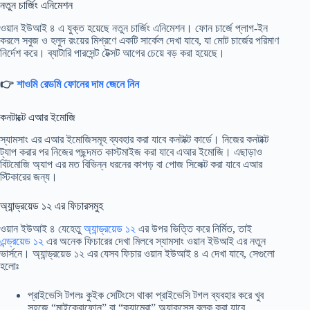
নতুন চার্জিং এনিমেশন
ওয়ান ইউআই ৪ এ যুক্ত হয়েছে নতুন চার্জিং এনিমেশন। ফোন চার্জে প্লাগ-ইন
করলে সবুজ ও হলুদ রংয়ের মিশ্রণে একটি সার্কেল দেখা যাবে, যা মোট চার্জের পরিমাণ
নির্দেশ করে। ব্যাটারি পারসেন্ট টেক্সট আগের চেয়ে বড় করা হয়েছে।
👉
শাওমি রেডমি ফোনের দাম জেনে নিন
কনটাক্টে এআর ইমোজি
স্যামসাং এর এআর ইমোজিসমূহ ব্যবহার করা যাবে কনটাক্ট কার্ডে। নিজের কনটাক্ট
ট্যাপ করার পর নিজের পছন্দমত কাস্টমাইজ করা যাবে এআর ইমোজি। এছাড়াও
বিটমোজি অ্যাপ এর মত বিভিন্ন ধরনের কাপড় বা পোজ সিলেক্ট করা যাবে এআর
স্টিকারের জন্য।
অ্যান্ড্রয়েড ১২ এর ফিচারসমুহ
ওয়ান ইউআই ৪ যেহেতু
অ্যান্ড্রয়েড ১২
এর উপর ভিত্তি করে নির্মিত, তাই
এন্ড্রয়েড ১২
এর অনেক ফিচারের দেখা মিলবে স্যামসাং ওয়ান ইউআই এর নতুন
ভার্সনে। অ্যান্ড্রয়েড ১২ এর যেসব ফিচার ওয়ান ইউআই ৪ এ দেখা যাবে, সেগুলো
হলোঃ
প্রাইভেসি টগলঃ কুইক সেটিংসে থাকা প্রাইভেসি টগল ব্যবহার করে খুব
সহজে “মাইক্রোফোন” বা “ক্যামেরা” অ্যাকসেস ব্লক করা যাবে