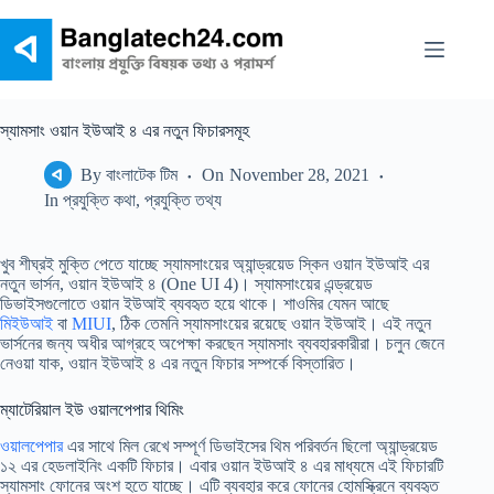
Skip
to
content
স্যামসাং ওয়ান ইউআই ৪ এর নতুন ফিচারসমূহ
By
বাংলাটেক টিম
On
November 28, 2021
In
প্রযুক্তি কথা
,
প্রযুক্তি তথ্য
খুব শীঘ্রই মুক্তি পেতে যাচ্ছে স্যামসাংয়ের অ্যান্ড্রয়েড স্কিন ওয়ান ইউআই এর
নতুন ভার্সন, ওয়ান ইউআই ৪ (One UI 4)। স্যামসাংয়ের এন্ড্রয়েড
ডিভাইসগুলোতে ওয়ান ইউআই ব্যবহৃত হয়ে থাকে। শাওমির যেমন আছে
মিইউআই
বা
MIUI
, ঠিক তেমনি স্যামসাংয়ের রয়েছে ওয়ান ইউআই। এই নতুন
ভার্সনের জন্য অধীর আগ্রহে অপেক্ষা করছেন স্যামসাং ব্যবহারকারীরা। চলুন জেনে
নেওয়া যাক, ওয়ান ইউআই ৪ এর নতুন ফিচার সম্পর্কে বিস্তারিত।
ম্যাটেরিয়াল ইউ ওয়ালপেপার থিমিং
ওয়ালপেপার
এর সাথে মিল রেখে সম্পূর্ণ ডিভাইসের থিম পরিবর্তন ছিলো অ্যান্ড্রয়েড
১২ এর হেডলাইনিং একটি ফিচার। এবার ওয়ান ইউআই ৪ এর মাধ্যমে এই ফিচারটি
স্যামসাং ফোনের অংশ হতে যাচ্ছে। এটি ব্যবহার করে ফোনের হোমস্ক্রিনে ব্যবহৃত