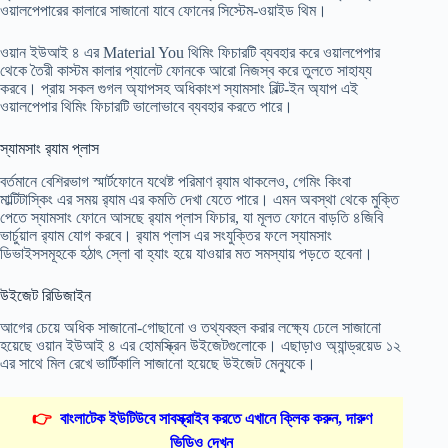
ওয়ালপেপারের কালারে সাজানো যাবে ফোনের সিস্টেম-ওয়াইড থিম।
ওয়ান ইউআই ৪ এর Material You থিমিং ফিচারটি ব্যবহার করে ওয়ালপেপার
থেকে তৈরী কাস্টম কালার প্যালেট ফোনকে আরো নিজস্ব করে তুলতে সাহায্য
করবে। প্রায় সকল গুগল অ্যাপসহ অধিকাংশ স্যামসাং বিল্ট-ইন অ্যাপ এই
ওয়ালপেপার থিমিং ফিচারটি ভালোভাবে ব্যবহার করতে পারে।
স্যামসাং র‍্যাম প্লাস
বর্তমানে বেশিরভাগ স্মার্টফোনে যথেষ্ট পরিমাণ র‍্যাম থাকলেও, গেমিং কিংবা
মাল্টিটাস্কিং এর সময় র‍্যাম এর কমতি দেখা যেতে পারে। এমন অবস্থা থেকে মুক্তি
পেতে স্যামসাং ফোনে আসছে র‍্যাম প্লাস ফিচার, যা মূলত ফোনে বাড়তি ৪জিবি
ভার্চুয়াল র‍্যাম যোগ করবে। র‍্যাম প্লাস এর সংযুক্তির ফলে স্যামসাং
ডিভাইসসমূহকে হঠাৎ স্লো বা হ্যাং হয়ে যাওয়ার মত সমস্যায় পড়তে হবেনা।
উইজেট রিডিজাইন
আগের চেয়ে অধিক সাজানো-গোছানো ও তথ্যবহুল করার লক্ষ্যে ঢেলে সাজানো
হয়েছে ওয়ান ইউআই ৪ এর হোমস্ক্রিন উইজেটগুলোকে। এছাড়াও অ্যান্ড্রয়েড ১২
এর সাথে মিল রেখে ভার্টিকালি সাজানো হয়েছে উইজেট মেন্যুকে।
👉
বাংলাটেক ইউটিউবে সাবস্ক্রাইব করতে এখানে ক্লিক করুন, দারুণ
ভিডিও দেখুন