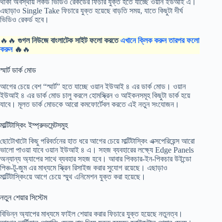
থাকা অবস্থায় লকড ভিডিও রেকর্ডের ফিচার যুক্ত হতে যাচ্ছে ওয়ান ইউআই এ।
এছাড়াও Single Take ফিচারে যুক্ত হয়েছে বাড়তি সময়, যাতে কিছুটা দীর্ঘ
ভিডিও রেকর্ড হবে।
🔥🔥
গুগল নিউজে বাংলাটেক সাইট ফলো করতে
এখানে ক্লিক করুন তারপর ফলো
করুন
🔥
🔥
স্মার্ট ডার্ক মোড
আগের চেয়ে বেশ “স্মার্ট” হতে যাচ্ছে ওয়ান ইউআই ৪ এর ডার্ক মোড। ওয়ান
ইউআই ৪ এর ডার্ক মোড চালু করলে হোমস্ক্রিন ও আইকনসমূহ কিছুটা ডার্ক হয়ে
যাবে। মূলত ডার্ক মোডকে আরো কমফোর্টেবল করতে এই নতুন সংযোজন।
মাল্টিটাস্কিং ইম্প্রুভমেন্টসমুহ
ছোটোখাটো কিছু পরিবর্তনের হাত ধরে আগের চেয়ে মাল্টিটাস্কিং এক্সপেরিয়েন্স আরো
ভালো পাওয়া যাবে ওয়ান ইউআই ৪ এ। সহজ ব্যবহারের লক্ষ্যে Edge Panels
অন্যান্য অ্যাপের সাথে ব্যবহার সহজ হবে। আবার পিকচার-ইন-পিকচার উইন্ডো
পিঞ্চ-টু-জুম এর মাধ্যমে স্ক্রিন রিসাইজ করার সুযোগ রয়েছে। এছাড়াও
মাল্টিটাস্কিংয়ে আগে চেয়ে স্মুথ এনিমেশন যুক্ত করা হয়েছে।
নতুন শেয়ার সিস্টেম
বিভিন্ন অ্যাপের মাধ্যমে ফাইল শেয়ার করার ফিচারে যুক্ত হয়েছে নতুনত্ব।