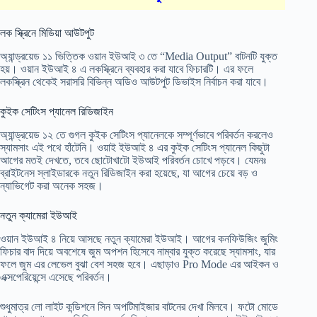
লক স্ক্রিনে মিডিয়া আউটপুট
অ্যান্ড্রয়েড ১১ ভিত্তিক ওয়ান ইউআই ৩ তে “Media Output” বাটনটি যুক্ত
হয়। ওয়ান ইউআই ৪ এ লকস্ক্রিনে ব্যবহার করা যাবে ফিচারটি। এর ফলে
লকস্ক্রিন থেকেই সরাসরি বিভিন্ন অডিও আউটপুট ডিভাইস নির্বাচন করা যাবে।
কুইক সেটিংস প্যানেল রিডিজাইন
অ্যান্ড্রয়েড ১২ তে গুগল কুইক সেটিংস প্যানেলকে সম্পূর্ণভাবে পরিবর্তন করলেও
স্যামসাং এই পথে হাঁটেনি। ওয়াই ইউআই ৪ এর কুইক সেটিংস প্যানেল কিছুটা
আগের মতই দেখতে, তবে ছোটোখাটো ইউআই পরিবর্তন চোখে পড়বে। যেমনঃ
ব্রাইটনেস স্লাইডারকে নতুন রিডিজাইন করা হয়েছে, যা আগের চেয়ে বড় ও
ন্যাভিগেট করা অনেক সহজ।
নতুন ক্যামেরা ইউআই
ওয়ান ইউআই ৪ নিয়ে আসছে নতুন ক্যামেরা ইউআই। আগের কনফিউজিং জুমিং
ফিচার বাদ দিয়ে অবশেষে জুম অপশন হিসেবে নাম্বার যুক্ত করেছে স্যামসাং, যার
ফলে জুম এর লেভেল বুঝা বেশ সহজ হবে। এছাড়াও Pro Mode এর আইকন ও
এক্সপেরিয়েন্সে এসেছে পরিবর্তন।
শুধুমাত্র লো লাইট কন্ডিশনে সিন অপটিমাইজার বাটনের দেখা মিলবে। ফটো মোডে