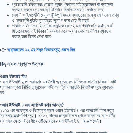
প্রাইভেসি ইন্ডিকেটরঃ কোনো অ্যাপ ফোনের মাইক্রোফোন বা ক্যামেরা
ব্যবহার করলে ফোনের স্ট্যাটাসবারে অ্যাকসেস ডট দেখানো হবে
সেফটি ও ইমার্জেন্সি মেন্যুঃ ঝুঁকিপূর্ণ সময়ে ব্যবহারের লক্ষ্যে মেডিকেল তথ্য
ও ইমার্জেন্সি কন্টাক্ট ব্যবহারের সুযোগ করে দেয় ফিচারটি
পারমিশন ইউসেজ হিস্টোরিঃ অ্যান্ড্রয়েড ১২ এর প্রাইভেসি ড্যাশবোর্ড
ফিচারের মত এই ফিচারটি ব্যবহার করে অ্যাপ কোন পারমিশন ব্যবহার
করছে তার হিসাব দেখা যাবে
👉
অ্যান্ড্রয়েড ১২ এর নতুন ফিচারসমুহ জেনে নিন
কিছু সাধারণ প্রশ্ন ও উত্তরঃ
ওয়ান ইউআই কি?
ওয়ান ইউআই হলো স্যামসাং এর তৈরী অ্যান্ড্রয়েড ভিত্তিক কাস্টম স্কিন। এটি
স্যামসাং দ্বারা নির্মিত এন্ড্রয়েড স্মার্টফোন, ট্যাব প্রভৃতি ডিভাইসসমূহে ব্যবহৃত
হয়।
ওয়ান ইউআই ৪ এর আপডেট কখন আসবে?
২০২১ এর নভেম্বর ও ডিসেম্বর মাসে ওয়ান ইউআই ৪ এর আপডেট পাবে নতুন
স্যামসাং ফ্ল্যাগশিপসমুহ। ২০২২ সালের জানুয়ারি মাস থেকে অন্য সব সাপোর্টেড
স্যামসাং ফোনে ধীরে ধীরে পৌঁছে যাবে ওয়ান ইউআই ৪ এর আপডেট।