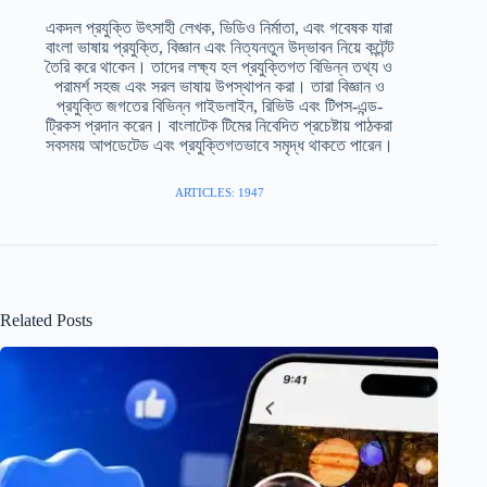
একদল প্রযুক্তি উৎসাহী লেখক, ভিডিও নির্মাতা, এবং গবেষক যারা
বাংলা ভাষায় প্রযুক্তি, বিজ্ঞান এবং নিত্যনতুন উদ্ভাবন নিয়ে কন্টেন্ট
তৈরি করে থাকেন। তাদের লক্ষ্য হল প্রযুক্তিগত বিভিন্ন তথ্য ও
পরামর্শ সহজ এবং সরল ভাষায় উপস্থাপন করা। তারা বিজ্ঞান ও
প্রযুক্তি জগতের বিভিন্ন গাইডলাইন, রিভিউ এবং টিপস-এন্ড-
ট্রিকস প্রদান করেন। বাংলাটেক টিমের নিবেদিত প্রচেষ্টায় পাঠকরা
সবসময় আপডেটেড এবং প্রযুক্তিগতভাবে সমৃদ্ধ থাকতে পারেন।
ARTICLES: 1947
Related Posts