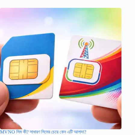
MVNO সিম কী? সাধারণ সিমের চেয়ে কেন এটি আলাদা?