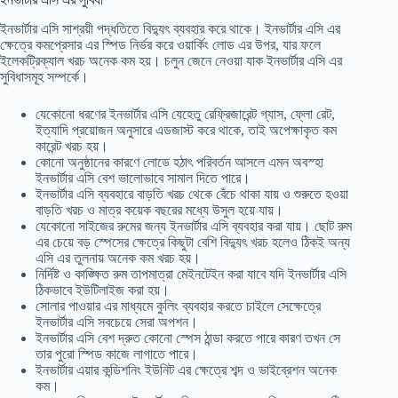
ইনভার্টার এসি সাশ্রয়ী পদ্ধতিতে বিদ্যুৎ ব্যবহার করে থাকে। ইনভার্টার এসি এর
ক্ষেত্রে কমপ্রেসার এর স্পিড নির্ভর করে ওয়ার্কিং লোড এর উপর, যার ফলে
ইলেকট্রিক্যাল খরচ অনেক কম হয়। চলুন জেনে নেওয়া যাক ইনভার্টার এসি এর
সুবিধাসমূহ সম্পর্কে।
যেকোনো ধরণের ইনভার্টার এসি যেহেতু রেফ্রিজারেন্ট গ্যাস, ফ্লো রেট,
ইত্যাদি প্রয়োজন অনুসারে এডজাস্ট করে থাকে, তাই অপেক্ষাকৃত কম
কারেন্ট খরচ হয়।
কোনো অনুষ্ঠানের কারণে লোডে হঠাৎ পরিবর্তন আসলে এমন অবস্হা
ইনভার্টার এসি বেশ ভালোভাবে সামাল দিতে পারে।
ইনভার্টার এসি ব্যবহারে বাড়তি খরচ থেকে বেঁচে থাকা যায় ও শুরুতে হওয়া
বাড়তি খরচ ও মাত্র কয়েক বছরের মধ্যে উসুল হয়ে যায়।
যেকোনো সাইজের রুমের জন্য ইনভার্টার এসি ব্যবহার করা যায়। ছোট রুম
এর চেয়ে বড় স্পেসের ক্ষেত্রে কিছুটা বেশি বিদ্যুৎ খরচ হলেও ঠিকই অন্য
এসি এর তুলনায় অনেক কম খরচ হয়।
নির্দিষ্ট ও কাঙ্ক্ষিত রুম তাপমাত্রা মেইনটেইন করা যাবে যদি ইনভার্টার এসি
ঠিকভাবে ইউটিলাইজ করা হয়।
সোলার পাওয়ার এর মাধ্যমে কুলিং ব্যবহার করতে চাইলে সেক্ষেত্রে
ইনভার্টার এসি সবচেয়ে সেরা অপশন।
ইনভার্টার এসি বেশ দ্রুত কোনো স্পেস ঠান্ডা করতে পারে কারণ তখন সে
তার পুরো স্পিড কাজে লাগাতে পারে।
ইনভার্টার এয়ার কন্ডিশনিং ইউনিট এর ক্ষেত্রে শব্দ ও ভাইব্রেশন অনেক
কম।