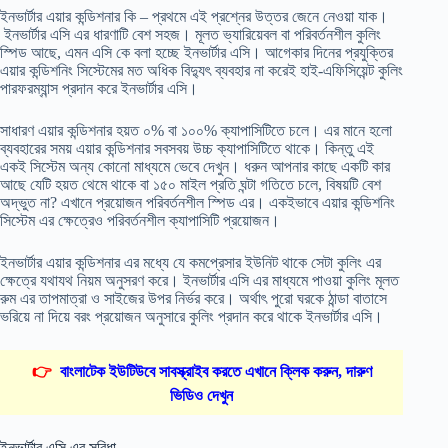
ইনভার্টার এয়ার কন্ডিশনার কি – প্রথমে এই প্রশ্নের উত্তর জেনে নেওয়া যাক।
ইনভার্টার এসি এর ধারণাটি বেশ সহজ। মূলত ভ্যারিয়েবল বা পরিবর্তনশীল কুলিং
স্পিড আছে, এমন এসি কে বলা হচ্ছে ইনভার্টার এসি। আগেকার দিনের প্রযুক্তির
এয়ার কন্ডিশনিং সিস্টেমের মত অধিক বিদ্যুৎ ব্যবহার না করেই হাই-এফিসিয়েন্ট কুলিং
পারফরম্যান্স প্রদান করে ইনভার্টার এসি।
সাধারণ এয়ার কন্ডিশনার হয়ত ০% বা ১০০% ক্যাপাসিটিতে চলে। এর মানে হলো
ব্যবহারের সময় এয়ার কন্ডিশনার সবসবয় উচ্চ ক্যাপাসিটিতে থাকে। কিন্তু এই
একই সিস্টেম অন্য কোনো মাধ্যমে ভেবে দেখুন। ধরুন আপনার কাছে একটি কার
আছে যেটি হয়ত থেমে থাকে বা ১৫০ মাইল প্রতি ঘন্টা গতিতে চলে, বিষয়টি বেশ
অদ্ভুত না? এখানে প্রয়োজন পরিবর্তনশীল স্পিড এর। একইভাবে এয়ার কন্ডিশনিং
সিস্টেম এর ক্ষেত্রেও পরিবর্তনশীল ক্যাপাসিটি প্রয়োজন।
ইনভার্টার এয়ার কন্ডিশনার এর মধ্যে যে কমপ্রেসার ইউনিট থাকে সেটা কুলিং এর
ক্ষেত্রে যথাযথ নিয়ম অনুসরণ করে। ইনভার্টার এসি এর মাধ্যমে পাওয়া কুলিং মূলত
রুম এর তাপমাত্রা ও সাইজের উপর নির্ভর করে। অর্থাৎ পুরো ঘরকে ঠান্ডা বাতাসে
ভরিয়ে না দিয়ে বরং প্রয়োজন অনুসারে কুলিং প্রদান করে থাকে ইনভার্টার এসি।
👉
বাংলাটেক ইউটিউবে সাবস্ক্রাইব করতে এখানে ক্লিক করুন, দারুণ
ভিডিও দেখুন
ইনভার্টার এসি এর সুবিধা