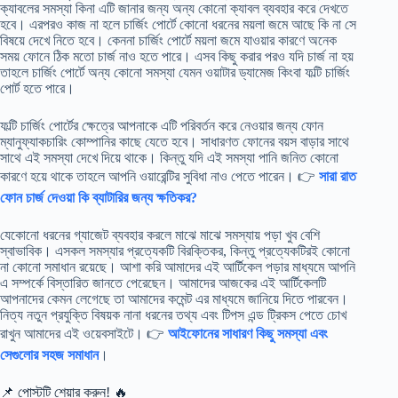
ক্যাবলের সমস্যা কিনা এটি জানার জন্য অন্য কোনো ক্যাবল ব্যবহার করে দেখতে
হবে। এরপরও কাজ না হলে চার্জিং পোর্টে কোনো ধরনের ময়লা জমে আছে কি না সে
বিষয়ে দেখে নিতে হবে। কেননা চার্জিং পোর্টে ময়লা জমে যাওয়ার কারণে অনেক
সময় ফোনে ঠিক মতো চার্জ নাও হতে পারে। এসব কিছু করার পরও যদি চার্জ না হয়
তাহলে চার্জিং পোর্টে অন্য কোনো সমস্যা যেমন ওয়াটার ড্যামেজ কিংবা ফল্টি চার্জিং
পোর্ট হতে পারে।
ফল্টি চার্জিং পোর্টের ক্ষেত্রে আপনাকে এটি পরিবর্তন করে নেওয়ার জন্য ফোন
ম্যানুফ্যাকচারিং কোম্পানির কাছে যেতে হবে। সাধারণত ফোনের বয়স বাড়ার সাথে
সাথে এই সমস্যা দেখে দিয়ে থাকে। কিন্তু যদি এই সমস্যা পানি জনিত কোনো
কারণে হয়ে থাকে তাহলে আপনি ওয়ারেন্টির সুবিধা নাও পেতে পারেন। 👉
সারা রাত
ফোন চার্জ দেওয়া কি ব্যাটারির জন্য ক্ষতিকর?
যেকোনো ধরনের গ্যাজেট ব্যবহার করলে মাঝে মাঝে সমস্যায় পড়া খুব বেশি
স্বাভাবিক। এসকল সমস্যার প্রত্যেকটি বিরক্তিকর, কিন্তু প্রত্যেকটিরই কোনো
না কোনো সমাধান রয়েছে। আশা করি আমাদের এই আর্টিকেল পড়ার মাধ্যমে আপনি
এ সম্পর্কে বিস্তারিত জানতে পেরেছেন। আমাদের আজকের এই আর্টিকেলটি
আপনাদের কেমন লেগেছে তা আমাদের কমেন্ট এর মাধ্যমে জানিয়ে দিতে পারবেন।
নিত্য নতুন প্রযুক্তি বিষয়ক নানা ধরনের তথ্য এবং টিপস এন্ড ট্রিকস পেতে চোখ
রাখুন আমাদের এই ওয়েবসাইটে। 👉
আইফোনের সাধারণ কিছু সমস্যা এবং
সেগুলোর সহজ সমাধান
।
📌 পোস্টটি শেয়ার করুন! 🔥