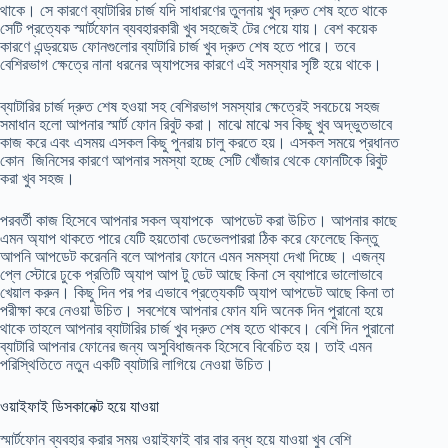
থাকে। সে কারণে ব্যাটারির চার্জ যদি সাধারণের তুলনায় খুব দ্রুত শেষ হতে থাকে
সেটি প্রত্যেক স্মার্টফোন ব্যবহারকারী খুব সহজেই টের পেয়ে যায়। বেশ কয়েক
কারণে এন্ড্রয়েড ফোনগুলোর ব্যাটারি চার্জ খুব দ্রুত শেষ হতে পারে। তবে
বেশিরভাগ ক্ষেত্রে নানা ধরনের অ্যাপসের কারণে এই সমস্যার সৃষ্টি হয়ে থাকে।
ব্যাটারির চার্জ দ্রুত শেষ হওয়া সহ বেশিরভাগ সমস্যার ক্ষেত্রেই সবচেয়ে সহজ
সমাধান হলো আপনার স্মার্ট ফোন রিবুট করা। মাঝে মাঝে সব কিছু খুব অদ্ভুতভাবে
কাজ করে এবং এসময় এসকল কিছু পুনরায় চালু করতে হয়। এসকল সময়ে প্রধানত
কোন জিনিসের কারণে আপনার সমস্যা হচ্ছে সেটি খোঁজার থেকে ফোনটিকে রিবুট
করা খুব সহজ।
পরবর্তী কাজ হিসেবে আপনার সকল অ্যাপকে আপডেট করা উচিত। আপনার কাছে
এমন অ্যাপ থাকতে পারে যেটি হয়তোবা ডেভেলপাররা ঠিক করে ফেলেছে কিন্তু
আপনি আপডেট করেননি বলে আপনার ফোনে এমন সমস্যা দেখা দিচ্ছে। এজন্য
প্লে স্টোরে ঢুকে প্রতিটি অ্যাপ আপ টু ডেট আছে কিনা সে ব্যাপারে ভালোভাবে
খেয়াল করুন। কিছু দিন পর পর এভাবে প্রত্যেকটি অ্যাপ আপডেট আছে কিনা তা
পরীক্ষা করে নেওয়া উচিত। সবশেষে আপনার ফোন যদি অনেক দিন পুরানো হয়ে
থাকে তাহলে আপনার ব্যাটারির চার্জ খুব দ্রুত শেষ হতে থাকবে। বেশি দিন পুরানো
ব্যাটারি আপনার ফোনের জন্য অসুবিধাজনক হিসেবে বিবেচিত হয়। তাই এমন
পরিস্থিতিতে নতুন একটি ব্যাটারি লাগিয়ে নেওয়া উচিত।
ওয়াইফাই ডিসকানেক্ট হয়ে যাওয়া
স্মার্টফোন ব্যবহার করার সময় ওয়াইফাই বার বার বন্ধ হয়ে যাওয়া খুব বেশি