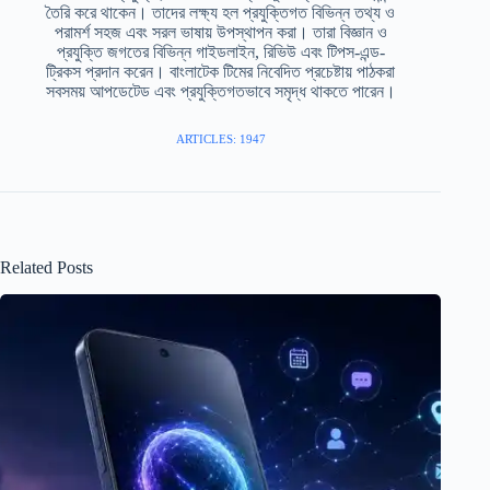
তৈরি করে থাকেন। তাদের লক্ষ্য হল প্রযুক্তিগত বিভিন্ন তথ্য ও
পরামর্শ সহজ এবং সরল ভাষায় উপস্থাপন করা। তারা বিজ্ঞান ও
প্রযুক্তি জগতের বিভিন্ন গাইডলাইন, রিভিউ এবং টিপস-এন্ড-
ট্রিকস প্রদান করেন। বাংলাটেক টিমের নিবেদিত প্রচেষ্টায় পাঠকরা
সবসময় আপডেটেড এবং প্রযুক্তিগতভাবে সমৃদ্ধ থাকতে পারেন।
ARTICLES: 1947
Related Posts