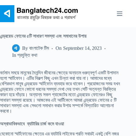
Skip
to
content
এন্ড্রয়েড ফোনের ৫টি সাধারণ সমস্যা এবং সমাধানের উপায়
By
বাংলাটেক টিম
On
September 14, 2023
In
প্রযুক্তি কথা
বর্তমান সময়ে মানুষের দৈনন্দিন জীবনের ক্ষেত্রে অন্যতম গুরুত্বপূর্ণ একটি উপাদান
হলো স্মার্টফোন। এটির বিকল্প কিছু এখন চিন্তা করা যায় না। আমাদের মধ্যে
বেশিরভাগ মানুষ এন্ড্রয়েড স্মার্টফোন ব্যবহার করে থাকেন। প্রয়োজনের সময় যখন
এন্ড্রয়েড ফোনে কোনো ধরনের সমস্যা দেখা দেয় তখন সেটি অত্যন্ত বিরক্তির
কারণ হয়ে দাঁড়ায়। অন্যান্য সকল গ্যাজেটের মতো এন্ড্রয়েড ফোনেরও কিছু
সাধারণ সমস্যা রয়েছে। আজকের এই আর্টিকেলে আমরা এন্ড্রয়েড ফোনের ৫ টি
সাধারণ সমস্যা এবং সেগুলো সমাধান করার উপায় সম্পর্কে বিস্তারিত আলোচনা
করবো।
অস্বাভাবিকভাবে ব্যাটারির চার্জ কমে যাওয়া
যেকোনো স্মার্টফোনের ক্ষেত্রে এর ব্যাটারি লাইফের প্রতি সবারই একটু বেশি নজর