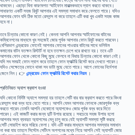
থাকেন তাহলে এসকল স্মার্টফোন চালানোর ক্ষেত্রে আপনি নানা ধরনের বাধা পেতে
থাকবেন। এছাড়া বিনা কারণবশত স্মার্টফোন মারাত্মকভাবে ল্যাগ করতে থাকবে।
সাধারণত একটি সহজ রিবুট আপনার এই সমস্যা সমাধান করে ফেলতে পারে। যদিও
আপনার ফোন যদি ঠিক মতো রেসপন্স না করে তাহলে এটি করা খুব একটা সহজ কাজ
হবে না।
তবে চিন্তার কোনো কারণ নেই। কেননা আপনি আপনার স্মার্টফোনের বাটনের
কম্বিনেশনের মাধ্যমে খুব সহজেই জোর পূর্বক আপনার ফোন রিবুট করতে পারবেন।
বেশিরভাগ এন্ড্রয়েড ফোনেই আপনার ফোনের পাওয়ার বাটনের সাথে ভলিউম
কমানোর বাটন যতক্ষন রিস্টার্ট না হবে ততক্ষন চেপে ধরে রাখতে হয়। তবে এটি
আপনার ফোন থেকে কোনো কিছু মুছে ফেলবে না বিধায় চিন্তার কোনো কারণ নেই।
যদি সব সময়ই ফোন ল্যাগ করে তাহলে ফোন ফ্যাক্টরি রিসেট করে দেখতে পারেন।
যদিও সেক্ষেত্রে ফোনে থাকা সব ডাটা মুছে যেতে পারে। আগে ফোনের নির্দেশনা
জেনে নিন। 👉
এন্ড্রয়েড ফোন ফ্যাক্টরি রিসেট করার নিয়ম
।
প্রতিনিয়ত অ্যাপ ক্র‍্যাশ হওয়া
যদি কোনো নির্দিষ্ট অ্যাপে সমস্যা হয় তাহলে সেটি বার বার ক্র‍্যাশ করতে পারে কিংবা
রেসপন্স করা বন্ধ হয়ে যেতে পারে। আপনি যেমন আপনার ফোনকে জোরপূর্বক বন্ধ
করতে পারেন তেমনি আপনি যেকোনো অ্যাপকেও জোর পূর্বক বন্ধ করে দিতে
পারেন। এই কাজটি করার জন্য দুটি উপায় রয়েছে। সবচেয়ে সহজ উপায় হলো
আপনার সদ্য ব্যবহৃত অ্যাপসের মেনু চালু করে যেই অ্যাপটি সমস্যা সৃষ্টি করছে
সেটি সোয়াইপ করে সরিয়ে ফেলা। যদি এটি করার মাধ্যমে আপনার সমস্যার সমাধান
না করা যায় তাহলে সিস্টেম সেটিংস অপশনের মধ্যে গিয়ে আপনি সেই অ্যাপটি জোর