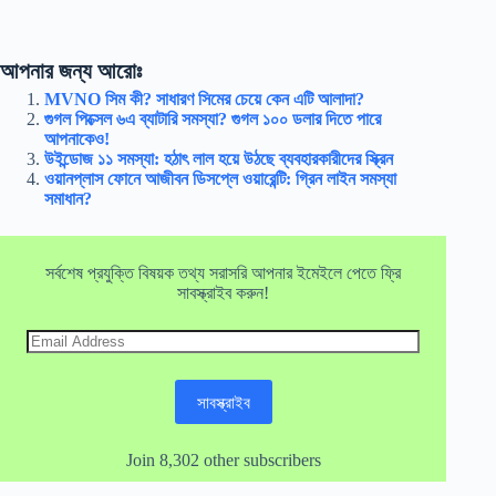
আপনার জন্য আরোঃ
MVNO সিম কী? সাধারণ সিমের চেয়ে কেন এটি আলাদা?
গুগল পিক্সেল ৬এ ব্যাটারি সমস্যা? গুগল ১০০ ডলার দিতে পারে
আপনাকেও!
উইন্ডোজ ১১ সমস্যা: হঠাৎ লাল হয়ে উঠছে ব্যবহারকারীদের স্ক্রিন
ওয়ানপ্লাস ফোনে আজীবন ডিসপ্লে ওয়ারেন্টি: গ্রিন লাইন সমস্যা
সমাধান?
সর্বশেষ প্রযুক্তি বিষয়ক তথ্য সরাসরি আপনার ইমেইলে পেতে ফ্রি
সাবস্ক্রাইব করুন!
Email
Address
সাবস্ক্রাইব
Join 8,302 other subscribers