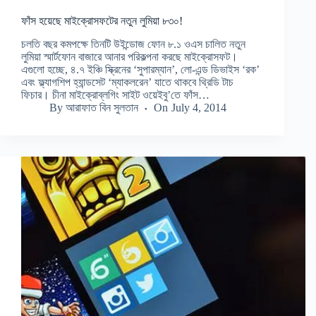
ফাঁস হয়েছে মাইক্রোসফটের নতুন লুমিয়া ৮৩০!
চলতি বছর কমপক্ষে তিনটি উইন্ডোজ ফোন ৮.১ ওএস চালিত নতুন
লুমিয়া স্মার্টফোন বাজারে আনার পরিকল্পনা করছে মাইক্রোসফট।
এগুলো হচ্ছে, ৪.৭ ইঞ্চি স্ক্রিনের ‘সুপারম্যান’, লো-এন্ড ডিভাইস ‘রক’
এবং ফ্ল্যাগশিপ হ্যান্ডসেট ‘ম্যাকলরেন’ যাতে থাকবে থ্রিডি টাচ
ফিচার। চীনা মাইক্রোব্লগিং সাইট ওয়েইবু’তে ফাঁস…
By
আরাফাত বিন সুলতান
On
July 4, 2014