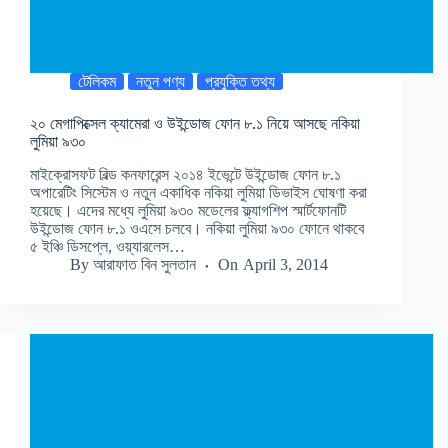
টেলিকম
নতুন পণ্য
প্রযুক্তি তথ্য
২০ মেগাপিক্সেল ক্যামেরা ও উইন্ডোজ ফোন ৮.১ নিয়ে আসছে নকিয়া
লুমিয়া ৯৩০
মাইক্রোসফট বিল্ড কনফারেন্স ২০১৪ ইভেন্টে উইন্ডোজ ফোন ৮.১
অপারেটিং সিস্টেম ও নতুন একাধিক নকিয়া লুমিয়া ডিভাইস ঘোষণা করা
হয়েছে। এদের মধ্যে লুমিয়া ৯৩০ মডেলের ফ্ল্যাগশিপ স্মার্টফোনটি
উইন্ডোজ ফোন ৮.১ ওএসে চলবে। নকিয়া লুমিয়া ৯৩০ ফোনে থাকবে
৫ ইঞ্চি ডিসপ্লে, ওয়্যারলেস…
By
আরাফাত বিন সুলতান
On
April 3, 2014