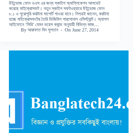
উইন্ডোজ ফোন ওএস এর জন্য স্কাইপ অ্যাপ্লিকেশন আপডেট
করেছে মাইক্রোসফট। নতুন স্কাইপ সফটওয়্যারে উইন্ডোজ ফোন
৮.১ এ পুরোপুরি করটানা সাপোর্ট পাওয়া যাবে। নিশ্চয়ই জানেন, করটানা
হচ্ছে মাইক্রোসফটের তৈরি ডিজিটাল পারসোনাল এসিস্ট্যান্ট। অ্যাপল
আইফোনে ‘সিরি’ যেমন ভয়েস কমান্ড অনুযায়ী বিভিন্ন কাজ…
By
আরাফাত বিন সুলতান
On
June 27, 2014