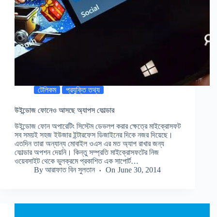
টেলিকম
প্রযুক্তি তথ্য
উইন্ডোজ ফোনেও আসছে অ্যাপস ফোল্ডার
উইন্ডোজ ফোন অপারেটিং সিস্টেম ডেভলপ করার ক্ষেত্রে মাইক্রোসফট
সব সময়ই সহজ ইউজার ইন্টারফেস ডিজাইনের দিকে নজর দিয়েছে।
এতদিন তারা অন্যান্য মোবাইল ওএস এর মত অ্যাপ রাখার জন্য
ফোল্ডার অপশন দেয়নি। কিন্তু সম্প্রতি মাইক্রোসফটের নিজ
ওয়েবসাইট থেকে ভুলক্রমে প্রকাশিত এক সাপোর্ট…
By
আরাফাত বিন সুলতান
On
June 30, 2014