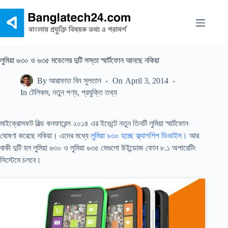
Skip
to
content
লুমিয়া ৬৩০ ও ৬৩৫ মডেলের দুটি সস্তা স্মার্টফোন আনছে নকিয়া
By
আরাফাত বিন সুলতান
On
April 3, 2014
In
টেলিকম
,
নতুন পণ্য
,
প্রযুক্তি তথ্য
মাইক্রোসফট বিল্ড কনফারেন্স ২০১৪ এর ইভেন্টে নতুন তিনটি লুমিয়া স্মার্টফোন
ঘোষণা করেছে নকিয়া। এদের মধ্যে
লুমিয়া ৯৩০ হচ্ছে ফ্ল্যাগশিপ ডিভাইস।
আর
বাকী দুটি হল লুমিয়া ৬৩০ ও লুমিয়া ৬৩৫ যেগুলো উইন্ডোজ ফোন ৮.১ অপারেটিং
সিস্টেমে চলবে।