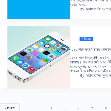
চলতি বছরের কোন এক সময় এটি ব
প্রথম দিকে…
By
আরাফাত বিন সুলতান
টেলিকম
২০১২ সালে কমে গিয়েছে মোবাইল
২০১২ সালে বিশ্বব্যাপী মোবাইল ফ
পেয়েছে। গত বছর মোট ১.৭৫ বিলিয
সালের তুলনায় ১.৭ শতাংশ কম। গব
ফেব্রুয়ারি প্রকাশিত এক প্রতিব
By
আরাফাত বিন সুলতান
1
…
6
7
8
PREV