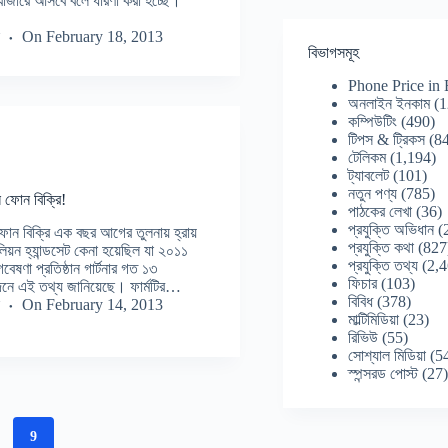
াজারে আসবে বলে ধারণা করা হচ্ছে।
On
February 18, 2013
বিভাগসমূহ
Phone Price in
অনলাইন ইনকাম
(1
কম্পিউটিং
(490)
টিপস & ট্রিকস
(84
টেলিকম
(1,194)
ট্যাবলেট
(101)
নতুন পণ্য
(785)
 ফোন বিক্রি!
পাঠকের লেখা
(36)
প্রযুক্তি অভিধান
(
োন বিক্রি এক বছর আগের তুলনায় হ্রায়
প্রযুক্তি কথা
(827
়ন হ্যান্ডসেট কেনা হয়েছিল যা ২০১১
প্রযুক্তি তথ্য
(2,4
েষণা প্রতিষ্ঠান গার্টনার গত ১৩
ফিচার
(103)
েদনে এই তথ্য জানিয়েছে। ফার্মটির…
বিবিধ
(378)
On
February 14, 2013
মাল্টিমিডিয়া
(23)
রিভিউ
(55)
সোশ্যাল মিডিয়া
(5
স্পন্সরড পোস্ট
(27
9