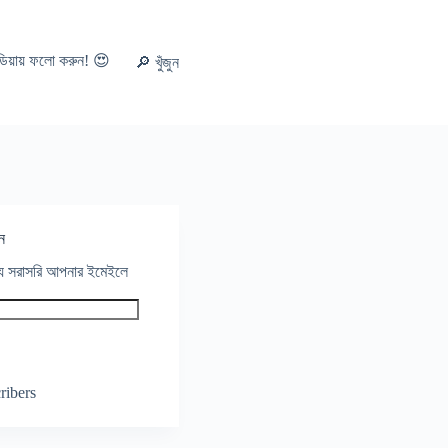
ডিয়ায় ফলো করুন! 😍
🔎 খুঁজুন
ন
থ্য সরাসরি আপনার ইমেইলে
ribers