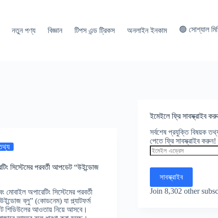
🟢 সোশ্যাল মি
নতুন পণ্য
বিজ্ঞান
টিপস এন্ড ট্রিকস
অনলাইন ইনকাম
ইমেইলে ফ্রি সাবস্ক্রাইব করু
সর্বশেষ প্রযুক্তি বিষয়ক ত
পেতে ফ্রি সাবস্ক্রাইব করুন!
 তথ্য
ইমেইল
এড্রেস
িং সিস্টেমের পরবর্তী আপডেট “উইন্ডোজ
সাবস্ক্রাইব
Join 8,302 other subsc
বং মোবাইল অপারেটিং সিস্টেমের পরবর্তী
ন্ডোজ ব্লু” (কোডনেম) যা প্ল্যাটফর্ম
আপডেট শিডিউলের আওতায় নিয়ে আসবে।