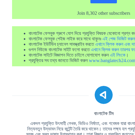
Join 8,302 other subscribers
বাংলাটেক ফেসবুক গ্রুপে যোগ দিয়ে প্রযুক্তি বিষয়ক যেকোনো প্রশ্ন ক
বাংলাটেক ফেসবুক পেইজ লাইক করে সাথে থাকুনঃ
এই পেজ ভিজিট করুন
বাংলাটেক ইউটিউব চ্যানেল সাবস্ক্রাইব করতে
এখানে ক্লিক করুন এবং দা
গুগল নিউজে বাংলাটেক সাইট ফলো করতে
এখানে ক্লিক করুন তারপর ফ
বাংলাটেক সাইটে বিজ্ঞাপন দিতে চাইলে যোগাযোগ করুন
এই লিংকে
।
প্রযুক্তির সব তথ্য জানতে ভিজিট করুন
www.banglatech24.co
বাংলাটেক টিম
একদল প্রযুক্তি উৎসাহী লেখক, ভিডিও নির্মাতা, এবং গবেষক যারা বাংলা ভ
নিত্যনতুন উদ্ভাবন নিয়ে কন্টেন্ট তৈরি করে থাকেন। তাদের লক্ষ্য হল প্রয
সহজ এবং সরল ভাষায় উপস্থাপন করা। তারা বিজ্ঞান ও প্রযুক্তি জগতের