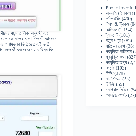
Phone Price in
অনলাইন ইনকাম
(1
কম্পিউটিং
(490)
টিপস & ট্রিকস
(84
টেলিকম
(1,194)
্থীদের পছন্দ তালিকা অনুযায়ী এই
ট্যাবলেট
(101)
 ধাপে ১৩ লাখের মতো শিক্ষার্থী আবেদন
নতুন পণ্য
(785)
ষার ফলাফলের ভিত্তিতে এই ভর্তি
পাঠকের লেখা
(36)
ীত হলে কী করতে হবে তার বিস্তারিত
প্রযুক্তি অভিধান
(
প্রযুক্তি কথা
(827
প্রযুক্তি তথ্য
(2,4
ফিচার
(103)
বিবিধ
(378)
মাল্টিমিডিয়া
(23)
রিভিউ
(55)
সোশ্যাল মিডিয়া
(5
স্পন্সরড পোস্ট
(27