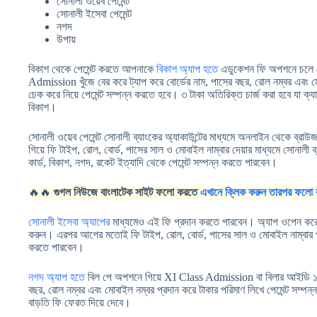
সোনালী ওয়েব পেমেন্ট
সোনালী ইসেবা পেমেন্ট
নগদ
উপায়
বিকাশ থেকে পেমেন্ট করতে আপনাকে
বিকাশ অ্যাপ হতে
এডুকেশন ফি অপশনে চলে 
Admission খুঁজে বের করে ট্যাপ করে বোর্ডের নাম, পাসের বছর, রোল নম্বর এবং ম
চেক করে নিয়ে পেমেন্ট সম্পন্ন করতে হবে। ৩ টাকা অতিরিক্ত চার্জ করা হবে যা ক্য
বিকাশ।
সোনালী ওয়েব পেমেন্ট সোনালী ব্যাংকের অ্যাকাউন্টের মাধ্যমে অনলাইন থেকে ব্রা
গিয়ে ফি টাইপ, রোল, বোর্ড, পাসের সাল ও মোবাইল নাম্বার দেয়ার মাধ্যমে সোনালী 
কার্ড, বিকাশ, নগদ, রকেট ইত্যাদি থেকে পেমেন্ট সম্পন্ন করতে পারবেন।
🔥🔥
গুগল নিউজে বাংলাটেক সাইট ফলো করতে
এখানে ক্লিক করুন তারপর ফলো 
সোনালী ইসেবা অ্যাপের
মাধ্যমেও এই ফি প্রদান করতে পারবেন। অ্যাপ ওপেন করে 
করুন। এরপর আগের মতোই ফি টাইপ, রোল, বোর্ড, পাসের সাল ও মোবাইল নাম্বার পূরণ
করতে পারবেন।
নগদ অ্যাপ হতে
বিল পে অপশনে গিয়ে XI Class Admission বা বিলার আইডি ১৩০০
বছর, রোল নম্বর এবং মোবাইল নম্বর প্রদান করে টাকার পরিমাণ লিখে পেমেন্ট সম্পন
বাড়তি ফি ফেরত দিয়ে দেবে।