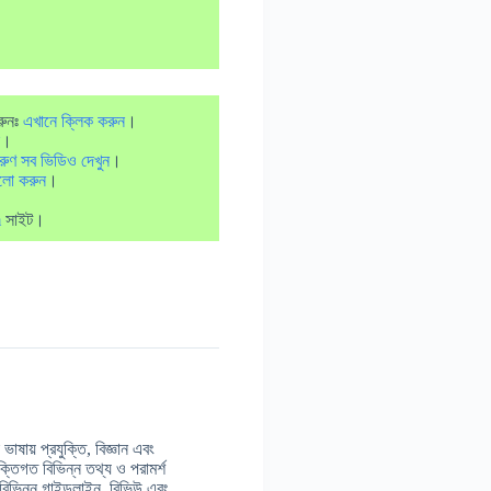
রুনঃ
এখানে ক্লিক করুন
।
।
রুণ সব ভিডিও দেখুন
।
লো করুন
।
m
সাইট।
াষায় প্রযুক্তি, বিজ্ঞান এবং
ুক্তিগত বিভিন্ন তথ্য ও পরামর্শ
 বিভিন্ন গাইডলাইন, রিভিউ এবং