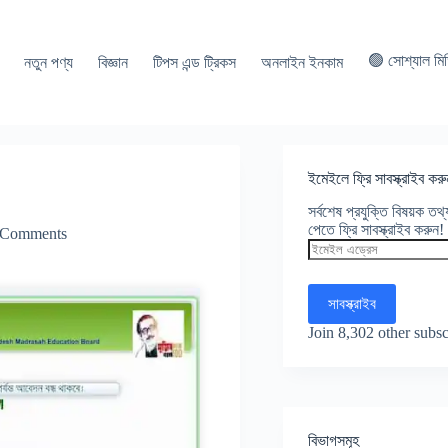
🟢 সোশ্যাল মি
নতুন পণ্য
বিজ্ঞান
টিপস এন্ড ট্রিকস
অনলাইন ইনকাম
ইমেইলে ফ্রি সাবস্ক্রাইব করু
সর্বশেষ প্রযুক্তি বিষয়ক ত
পেতে ফ্রি সাবস্ক্রাইব করুন!
 Comments
ইমেইল
এড্রেস
সাবস্ক্রাইব
Join 8,302 other subsc
বিভাগসমূহ