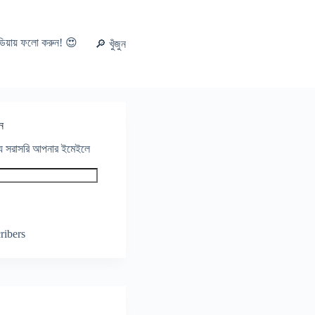
ডিয়ায় ফলো করুন! 😍
🔎 খুঁজুন
ন
থ্য সরাসরি আপনার ইমেইলে
ribers