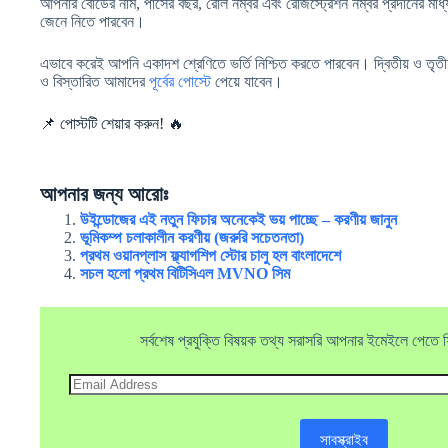
আপনার বোর্ডের নাম, পাসের বছর, রোল নম্বর এবং রেজিস্ট্রেশন নম্বর প্রদানের মাধ্
জেনে নিতে পারবেন।
এভাবে করেই আপনি একাদশ শ্রেণিতে ভর্তি নিশ্চিত করতে পারবেন। দ্বিতীয় ও তৃতীয়
ও বিস্তারিত আমাদের
পূর্বের পোস্টে
পেয়ে যাবেন।
📌 পোস্টটি শেয়ার করুন! 🔥
আপনার জন্য আরোঃ
উইন্ডোজের এই নতুন ফিচার অনেকেই ভয় পাচ্ছে – করণীয় জানুন
ভূমিকম্প চলাকালীন করণীয় (জরুরি সচেতনতা)
প্রথম ওয়ানপ্লাস ফ্ল্যাগশিপ স্টোর চালু হল বাংলাদেশে
সচল হলো প্রথম বিটিসিএল MVNO সিম
সর্বশেষ প্রযুক্তি বিষয়ক তথ্য সরাসরি আপনার ইমেইলে পেতে ফ্র
Email
Address
সাবস্ক্রাইব