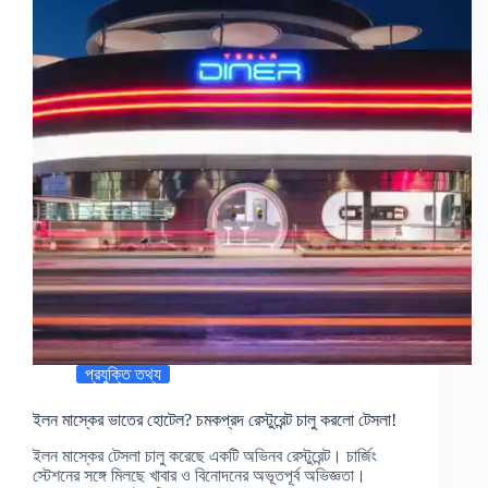
প্রযুক্তি তথ্য
ইলন মাস্কের ভাতের হোটেল? চমকপ্রদ রেস্টুরেন্ট চালু করলো টেসলা!
ইলন মাস্কের টেসলা চালু করেছে একটি অভিনব রেস্টুরেন্ট। চার্জিং
স্টেশনের সঙ্গে মিলছে খাবার ও বিনোদনের অভূতপূর্ব অভিজ্ঞতা।