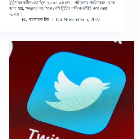
টুইটারের কর্মীসংখ্যা ছিল ৭,৫০০ এর মত। পত্রিকার প্রতিবেদন থেকে
জানা যায়, শুক্রবার অর্ধেকের বেশি টুইটার কর্মীকে ছাঁটাই করে দেয়া
হয়েছে।
By
বাংলাটেক টিম
On
November 5, 2022