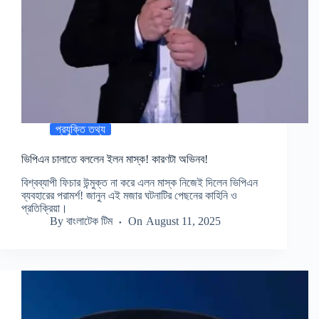
প্রযুক্তি তথ্য
ভিপিএন চালাতে বললেন ইলন মাস্ক! কারণটা অভিনব!
বিশ্বব্যাপী ফিচার উন্মুক্ত না করে এলন মাস্ক নিজেই দিলেন ভিপিএন
ব্যবহারের পরামর্শ! জানুন এই মজার ঘটনাটির পেছনের কাহিনি ও
প্রতিক্রিয়া।
By
বাংলাটেক টিম
On
August 11, 2025