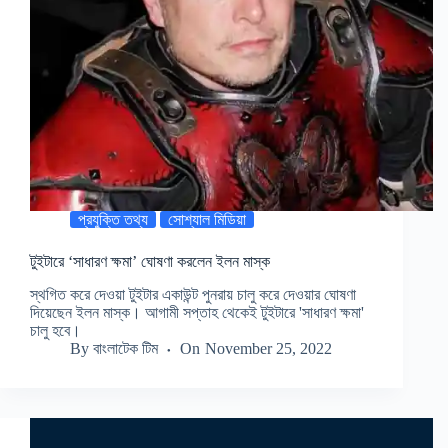
প্রযুক্তি তথ্য
সোশ্যাল মিডিয়া
টুইটারে ‘সাধারণ ক্ষমা’ ঘোষণা করলেন ইলন মাস্ক
স্থগিত করে দেওয়া টুইটার একাউন্ট পুনরায় চালু করে দেওয়ার ঘোষণা
দিয়েছেন ইলন মাস্ক। আগামী সপ্তাহ থেকেই টুইটারে 'সাধারণ ক্ষমা'
চালু হবে।
By
বাংলাটেক টিম
On
November 25, 2022