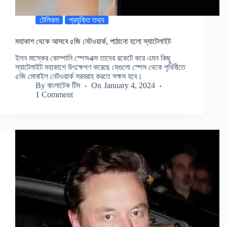
টেলিকম
প্রযুক্তি তথ্য
মহাকাশ থেকে আসবে ৫জি নেটওয়ার্ক, পাঠানো হলো স্যাটেলাইট
ইলন মাস্কের কোম্পানি স্পেসএক্স তাদের রকেটে করে এমন কিছু
স্যাটেলাইট মহাকাশে উৎক্ষেপণ করেছে যেগুলো স্পেস থেকে পৃথিবীতে
৫জি মোবাইল নেটওয়ার্ক সরবরাহ করতে সক্ষম হবে।
By
বাংলাটেক টিম
On
January 4, 2024
1 Comment