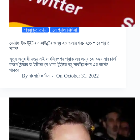
প্রযুক্তি তথ্য
সোশ্যাল মিডিয়া
ভেরিফাইড টুইটার একাউন্টের জন্য ২০ ডলার খরচ হতে পারে প্রতি
মাসে!
সূত্র অনুযায়ী নতুন এই সাবস্ক্রিপশন প্যাক এর জন্য ১৯.৯৯ডলার চার্জ
করবে টুইটার যা ইতিমধ্যে থাকা টুইটার ব্লু সাবস্ক্রিপশন এর নামেই
থাকবে।
By
বাংলাটেক টিম
On
October 31, 2022