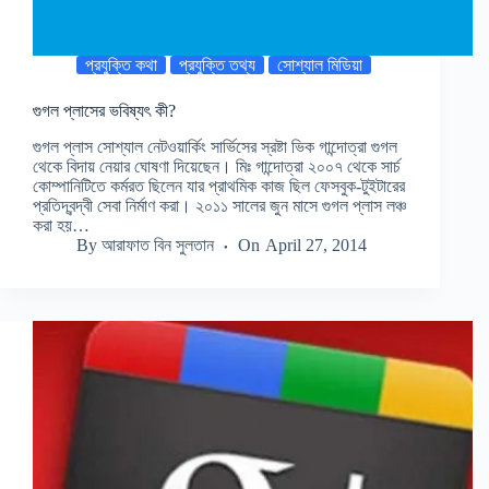
প্রযুক্তি কথা
প্রযুক্তি তথ্য
সোশ্যাল মিডিয়া
গুগল প্লাসের ভবিষ্যৎ কী?
গুগল প্লাস সোশ্যাল নেটওয়ার্কিং সার্ভিসের স্রষ্টা ভিক গান্দোত্রা গুগল
থেকে বিদায় নেয়ার ঘোষণা দিয়েছেন। মিঃ গান্দোত্রা ২০০৭ থেকে সার্চ
কোম্পানিটিতে কর্মরত ছিলেন যার প্রাথমিক কাজ ছিল ফেসবুক-টুইটারের
প্রতিদ্বন্দ্বী সেবা নির্মাণ করা। ২০১১ সালের জুন মাসে গুগল প্লাস লঞ্চ
করা হয়…
By
আরাফাত বিন সুলতান
On
April 27, 2014