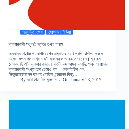
প্রযুক্তি তথ্য
সোশ্যাল মিডিয়া
ব্যবহারকারী সঙ্কটে ভুগছে গুগল প্লাস
অন্যান্য সামাজিক যোগাযোগের মাধ্যমের সাথে প্রতিযোগীতা করতে
এলেও গুগল প্লাস খুব একটা সাফল্য লাভ করতে পারেনি। খুব কম
লোকজনই এটা ব্যবহার করছে। যতটা কম আমরা ভাবছি, গুগল প্লাসের
ব্যবহারকারী সংখ্যা তার চেয়েও কম। এনালাইটিক্স এবং
ভিজুয়ালাইজেসন ব্লগার কেভিন এন্ডারসন কিছু…
By
আরাফাত বিন সুলতান
On
January 23, 2015