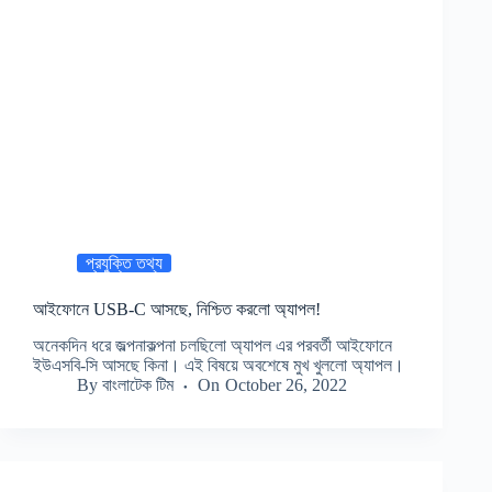
প্রযুক্তি তথ্য
আইফোনে USB-C আসছে, নিশ্চিত করলো অ্যাপল!
অনেকদিন ধরে জল্পনাকল্পনা চলছিলো অ্যাপল এর পরবর্তী আইফোনে
ইউএসবি-সি আসছে কিনা। এই বিষয়ে অবশেষে মুখ খুললো অ্যাপল।
By
বাংলাটেক টিম
On
October 26, 2022