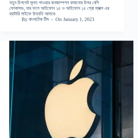
নতুন চিপসেট মূলত পাওয়ার কনজাম্পশন কমানোর উপর বেশি
ফোকাসড, যার ফলে আইফোন ১৫ ও আইফোন ১৫ প্রো ম্যাক্স এর
ব্যাটারি লাইফে উন্নতি আসবে৷
By
বাংলাটেক টিম
On
January 1, 2023