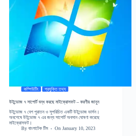
কম্পিউটিং
প্রযুক্তি তথ্য
উইন্ডোজ ৭ সাপোর্ট বন্ধ করছে মাইক্রোসফট – করণীয় জানুন
উইন্ডোজ ৭ বেশ পুরাতন ও সুপরিচিত একটি উইন্ডোজ ভার্সন।
অবশেষে উইন্ডোজ ৭ এর জন্য সাপোর্ট অবসান ঘোষণা করেছে
মাইক্রোসফট।
By
বাংলাটেক টিম
On
January 10, 2023