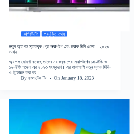
কম্পিউটিং
প্রযুক্তি তথ্য
নতুন অ্যাপল ম্যাকবুক প্রো ল্যাপটপ এবং ম্যাক মিনি এলো – ২০২৩
ভার্সন
অ্যাপল ঘোষণা করেছে তাদের ম্যাকবুক প্রো ল্যাপটপের ১৪-ইঞ্চি ও
১৬-ইঞ্চি মডেল এর ২০২৩ সংস্করণ। এর পাশাপাশি নতুন ম্যাক মিনি-
ও উন্মোচন করা হয়।
By
বাংলাটেক টিম
On
January 18, 2023