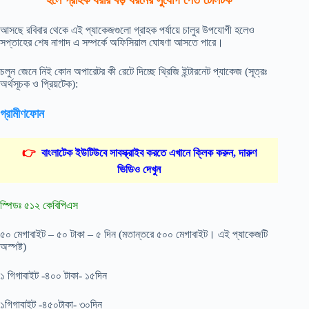
হলে গ্রাহক ধরার বড় ধরনের সুযোগ পেত টেলিটক
আসছে রবিবার থেকে এই প্যাকেজগুলো গ্রাহক পর্যায়ে চালুর উপযোগী হলেও
সপ্তাহের শেষ নাগাদ এ সম্পর্কে অফিসিয়াল ঘোষণা আসতে পারে।
চলুন জেনে নিই কোন অপারেটর কী রেটে দিচ্ছে থ্রিজি ইন্টারনেট প্যাকেজ (সূত্রঃ
অর্থসূচক ও প্রিয়টেক):
গ্রামীণফোন
👉
বাংলাটেক ইউটিউবে সাবস্ক্রাইব করতে এখানে ক্লিক করুন, দারুণ
ভিডিও দেখুন
স্পিডঃ ৫১২ কেবিপিএস
৫০ মেগাবাইট – ৫০ টাকা – ৫ দিন (মতান্তরে ৫০০ মেগাবাইট। এই প্যাকেজটি
অস্পষ্ট)
১ গিগাবাইট -৪০০ টাকা- ১৫দিন
১গিগাবাইট -৪৫০টাকা- ৩০দিন