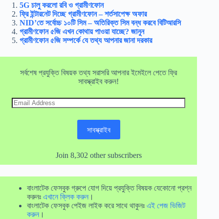
5G চালু করলো রবি ও গ্রামীণফোন
ফ্রি ইন্টারনেট দিচ্ছে গ্রামীণফোন – শর্তসাপেক্ষ অফার
NID’তে সর্বোচ্চ ১০টি সিম – অতিরিক্ত সিম বন্ধ করবে বিটিআরসি
গ্রামীণফোন ৫জি এখন কোথায় পাওয়া যাচ্ছে? জানুন
গ্রামীণফোন ৫জি সম্পর্কে যে তথ্য আপনার জানা দরকার
সর্বশেষ প্রযুক্তি বিষয়ক তথ্য সরাসরি আপনার ইমেইলে পেতে ফ্রি
সাবস্ক্রাইব করুন!
Email
Address
সাবস্ক্রাইব
Join 8,302 other subscribers
বাংলাটেক ফেসবুক গ্রুপে যোগ দিয়ে প্রযুক্তি বিষয়ক যেকোনো প্রশ্ন
করুনঃ
এখানে ক্লিক করুন
।
বাংলাটেক ফেসবুক পেইজ লাইক করে সাথে থাকুনঃ
এই পেজ ভিজিট
করুন
।