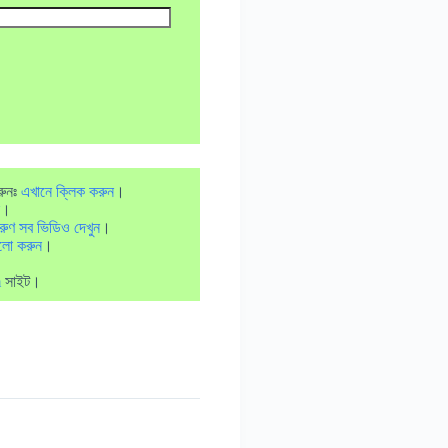
রুনঃ
এখানে ক্লিক করুন
।
।
রুণ সব ভিডিও দেখুন
।
লো করুন
।
m
সাইট।