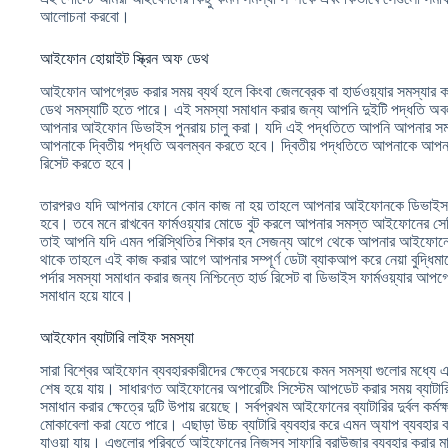
আলোচনা করবো।
আইফোন হোয়াইট স্ক্রিন অফ ডেথ
আইফোন আপগ্রেড করার সময় ব্যর্থ হলে কিংবা জেলব্রেক বা হার্ডওয়্যার সমস্যার
ডেথ সমস্যাটি হতে পারে। এই সমস্যা সমাধান করার জন্য আপনি দুইটি পদ্ধতি অ
আপনার আইফোন ডিভাইস পুনরায় চালু করা। যদি এই পদ্ধতিতে আপনি আপনার সমস
আপনাকে দ্বিতীয় পদ্ধতি অবলম্বন করতে হবে। দ্বিতীয় পদ্ধতিতে আপনাকে আপনার 
রিসেট করতে হবে।
তারপরও যদি আপনার ফোনে কোন কাজ না হয় তাহলে আপনার আইফোনকে ডিভাইস ফা
হবে। তবে মনে রাখবেন ফার্মওয়্যার মোডে বুট করলে আপনার সমস্ত আইফোনের সে
তাই আপনি যদি এমন পরিস্থিতির শিকার হন সেজন্য আগে থেকে আপনার আইফোনে
থাকে তাহলে এই কাজ করার আগে আপনার সম্পূর্ণ ডেটা ব্যাকআপ করে নেয়া বুদ্ধ
পর্দার সমস্যা সমাধান করার জন্য নিশ্চিন্তে হার্ড রিসেট বা ডিভাইস ফার্মওয়্যার
সমাধান হয়ে যাবে।
আইফোন ব্যাটারি লাইফ সমস্যা
সারা বিশ্বের আইফোন ব্যবহারকারীদের ক্ষেত্রে সবচেয়ে কমন সমস্যা গুলোর মধ্যে এক
শেষ হয়ে যায়। সাধারণত আইফোনের অপারেটিং সিস্টেম আপডেট করার সময় ব্যাটার
সমাধান করার ক্ষেত্রে দুটি উপায় রয়েছে। সর্বপ্রথম আইফোনের ব্যাটারির দুর্বল কর্মক্
মোকাবেলা করা যেতে পারে। এছাড়া উচ্চ ব্যাটারি ব্যবহার করে এমন অ্যাপ ব্যবহার ক
যাওয়া যায়। এগুলোর পরিবর্তে আইফোনের নিজস্ব সাফারি ব্রাউজার ব্যবহার করার