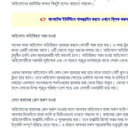
আইফোনের ব্যাটারির ক্ষমতা কিছুটা হলেও বাড়াতে পারবেন।
👉
বাংলাটেক ইউটিউবে সাবস্ক্রাইব করতে এখানে ক্লিক করুন
আইফোন অতিরিক্ত গরম হওয়া
অনেক সময় আইফোন অতিরিক্ত ব্যবহার করলে ফোনটি গরম হয়ে যায়। এ সময় ঠান
জন্য একটি মেসেজ আসে। এটি কোনো নতুন ধরনের সমস্য নয়। আইফোন অতিরিক্
সন্মুখীন হননি এমন ব্যবহারকারী নাই বললেই চলে। অতিরিক্ত গরম হওয়া আইফো
আইফোনটিকে সরাসরি সূর্যালোক এবং যে স্থানে প্রচুর তাপমাত্রা থাকে সেখান থে
এরপর আপনার আইফোনে যদি কোন কেস ব্যবহার করা হয়ে থাকে তাহলে সেটি খুলে র
ঠান্ডা হয়ে যাবে। তবে আইফোন ব্যবহারের ক্ষেত্রে একটানা অনেক সময় না চালিয়ে ক
তাছাড়া একসাথে অনেকগুলো সফটওয়্যার ব্যবহার করা থেকে বিরত থাকুন। কেননা 
ফলে ফোনের উপর প্রচুর পরিমাণে চাপ পড়ে এবং ফোনটি ওভারহিট হয়ে যায়।
ফোন ক্যামেরা রোল ক্রাশ হওয়া
আইফোনের ক্যামেরা রোল ক্রাশ হওয়ার ফলে আপনার আইফোনে থাকা সকল ফটো নষ
আপনার ডিভাইসে থাকা ফটো বা ভিডিওগুলো দেখতে পারবেন না। ক্যামেরা রোল ক্রা
আইফোনটিকে ফ্যাক্টরি সেটিংস এ পুনরুদ্ধার করা। তবে ফ্যাক্টরি রিসেট করার সময় ফটো
ইত্যাদি সম্পূর্ণ হারিয়ে যেতে পারে। এ কারনে আপনার সকল প্রয়োজনীয় ডকুমেন্