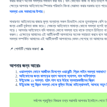
করার কারণে অনেক সমস্যার সমাধান করা যায়। যদি কোনোটি কাজ না করে তাহলে সম
ক্ষেত্রে আপনার আইফোনের স্পিকার পরিবর্তন কিংবা মেরামত করার দরকার হতে প
সমস্যা এবং সমাধানের উপায়
।
সাধারণত আইফোনের বাজার মূল্য অন্যান্য সকল ডিভাইস থেকে তুলনামূলক বেশি হওয
জন্য একটি দূর্বলতা কাজ করে। সেজন্য আইফোনে সামান্য কোনো সমস্যা হলেই ব্যব
পড়ে। আপনার আইফোনে যদি সামান্য কোনো সমস্যা হয়ে থাকে তাহলে চিন্তিত না হয়
করুন। এক্ষেত্রে আমাদের এই আর্টিকেলটি আপনাদের অনেক সহায়তা করবে বলে আ
সমস্যা সম্পর্কিত আমাদের এই আর্টিকেলটি আপনাদের কেমন লেগেছে তা আমাদের কম
📌 পোস্টটি শেয়ার করুন! 🔥
আপনার জন্য আরোঃ
ওয়ানপ্লাস ফোনে আজীবন ডিসপ্লে ওয়ারেন্টি: গ্রিন লাইন সমস্যা সমাধান?
আইফোনের জন্য কাপড়ের ব্যাগ আনলো অ্যাপল, দাম অবিশ্বাস্য
উইন্ডোজ ১১ সমস্যা: হঠাৎ লাল হয়ে উঠছে ব্যবহারকারীদের স্ক্রিন
উইন্ডোজ ব্লু স্ক্রিন সমস্যা থেকে মুক্তি দিচ্ছে মাইক্রোসফট, আসছে নতুন 
সর্বশেষ প্রযুক্তি বিষয়ক তথ্য সরাসরি আপনার ইমেইলে পেতে ফ্র