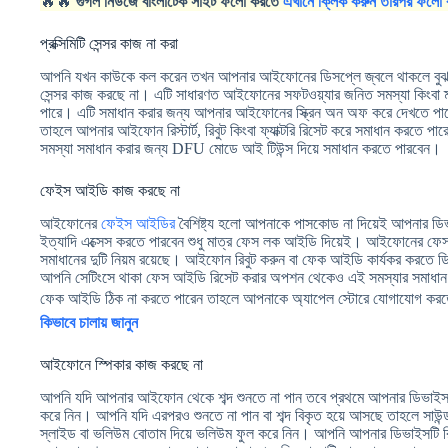
🔥🔥
গুগল নিউজে বাংলাটেক সাইট ফলো করতে
এখানে ক্লিক করুন তারপর ফলো 
প্রক্সিমিটি সেন্সর কাজ না করা
আপনি যখন কাউকে কল করেন তখন আপনার আইফোনের ডিসপ্লে জ্বলে থাকলে বুঝব
সেন্সর কাজ করছে না। এটি সাধারণত আইফোনের সফটওয়্যার জনিত সমস্যা কিংবা ম্য
পারে। এটি সমাধান করার জন্য আপনার আইফোনের স্ক্রিন অন অফ করে দেখতে পার
তাহলে আপনার আইফোন রিস্টার্ট, রিবুট কিংবা ফ্যাক্টরি রিসেট করে সমাধান করতে পারে
সমস্যা সমাধান করার জন্য DFU মোডে আই টিউন্স দিয়ে সমাধান করতে পারবেন।
ফেইস আইডি কাজ করছে না
আইফোনের
ফেইস আইডির
বৈশিষ্ট্য হলো আপনাকে পাসকোড না দিয়েই আপনার ডিভ
ইত্যাদি এক্সেস করতে পারবেন শুধু মাত্র ফেস লক আইডি দিয়েই। আইফোনের ফে
সমাধানের দুটি নিয়ম রয়েছে। আইফোন রিবুট করুন বা ফেক আইডি কার্যকর করতে ডি
আপনি সেটিংসে থাকা ফেস আইডি রিসেট করার অপশন থেকেও এই সমস্যার সমাধা
ফেক আইডি ঠিক না করতে পারেন তাহলে আপনাকে অ্যাপেল স্টোরে যোগাযোগ ক
কিভাবে চালায় জানুন
আইফোনে স্পিকার কাজ করছে না
আপনি যদি আপনার আইফোন থেকে শব্দ শুনতে না পান তবে প্রথমে আপনার ডিভাইসট
করে নিন। আপনি যদি এরপরও শুনতে না পান বা শব্দ বিকৃত হয়ে আসছে তাহলে সাউ
স্লাইড বা ভলিউম বোতাম দিয়ে ভলিউম ফুল করে নিন। আপনি আপনার ডিভাইসটি রিস্টা