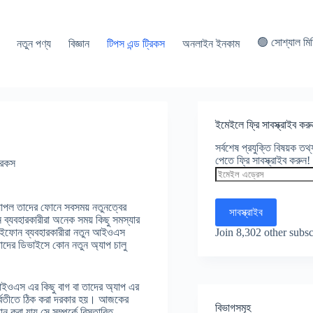
🟢 সোশ্যাল মি
নতুন পণ্য
বিজ্ঞান
টিপস এন্ড ট্রিকস
অনলাইন ইনকাম
ইমেইলে ফ্রি সাবস্ক্রাইব করু
সর্বশেষ প্রযুক্তি বিষয়ক ত
পেতে ফ্রি সাবস্ক্রাইব করুন!
রিকস
ইমেইল
এড্রেস
াপল তাদের ফোনে সবসময় নতুনত্বের
সাবস্ক্রাইব
ন ব্যবহারকারীরা অনেক সময় কিছু সমস্যার
Join 8,302 other subsc
 আইফোন ব্যবহারকারীরা নতুন আইওএস
াদের ডিভাইসে কোন নতুন অ্যাপ চালু
আইওএস এর কিছু বাগ বা তাদের অ্যাপ এর
 পর্বতীতে ঠিক করা দরকার হয়। আজকের
বিভাগসমূহ
করা যায় সে সম্পর্কে বিস্তারিত