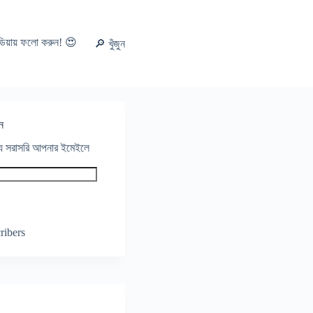
ডিয়ায় ফলো করুন! 😍
🔎 খুঁজুন
ন
থ্য সরাসরি আপনার ইমেইলে
ribers