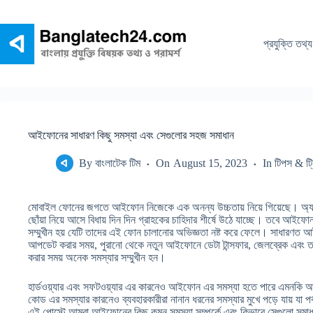
Skip
to
content
প্রযুক্তি তথ্য
আইফোনের সাধারণ কিছু সমস্যা এবং সেগুলোর সহজ সমাধান
By
বাংলাটেক টিম
On
August 15, 2023
In
টিপস & ট্
মোবাইল ফোনের জগতে আইফোন নিজেকে এক অনন্য উচ্চতায় নিয়ে গিয়েছে। অ্য
ছোঁয়া নিয়ে আসে বিধায় দিন দিন গ্রাহকের চাহিদার শীর্ষে উঠে যাচ্ছে। তবে আইফো
সম্মুখীন হয় যেটি তাদের এই ফোন চালানোর অভিজ্ঞতা নষ্ট করে ফেলে। সাধারণত
আপডেট করার সময়, পুরানো থেকে নতুন আইফোনে ডেটা টান্সফার, জেলব্রেক এবং ত
করার সময় অনেক সমস্যার সম্মুখীন হন।
হার্ডওয়্যার এবং সফটওয়্যার এর কারনেও আইফোন এর সমস্যা হতে পারে এমনকি 
কোড এর সমস্যার কারনেও ব্যবহারকারীরা নানান ধরনের সমস্যার মুখে পড়ে যায় যা
এই পোস্টে আমরা আইফোনের কিছু কমন সমস্যা সম্পর্কে এবং কিভাবে সেগুলো সমাধান 