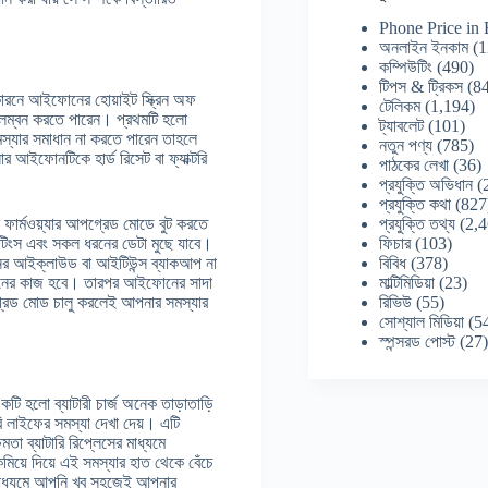
Phone Price in
অনলাইন ইনকাম
(1
কম্পিউটিং
(490)
টিপস & ট্রিকস
(84
 কারনে আইফোনের হোয়াইট স্ক্রিন অফ
টেলিকম
(1,194)
বলম্বন করতে পারেন। প্রথমটি হলো
ট্যাবলেট
(101)
্যার সমাধান না করতে পারেন তাহলে
নতুন পণ্য
(785)
আইফোনটিকে হার্ড রিসেট বা ফ্যাক্টরি
পাঠকের লেখা
(36)
প্রযুক্তি অভিধান
(
প্রযুক্তি কথা
(827
প্রযুক্তি তথ্য
(2,4
র্মওয়্যার আপগ্রেড মোডে বুট করতে
ফিচার
(103)
টিংস এবং সকল ধরনের ডেটা মুছে যাবে।
বিবিধ
(378)
র আইক্লাউড বা আইটিউন্স ব্যাকআপ না
মাল্টিমিডিয়া
(23)
িমানের কাজ হবে। তারপর আইফোনের সাদা
রিভিউ
(55)
 আপগ্রেড মোড চালু করলেই আপনার সমস্যার
সোশ্যাল মিডিয়া
(5
স্পন্সরড পোস্ট
(27
টি হলো ব্যাটারী চার্জ অনেক তাড়াতাড়ি
ি লাইফের সমস্যা দেখা দেয়। এটি
ষমতা ব্যাটারি রিপ্লেসের মাধ্যমে
মিয়ে দিয়ে এই সমস্যার হাত থেকে বেঁচে
 মাধ্যমে আপনি খুব সহজেই আপনার