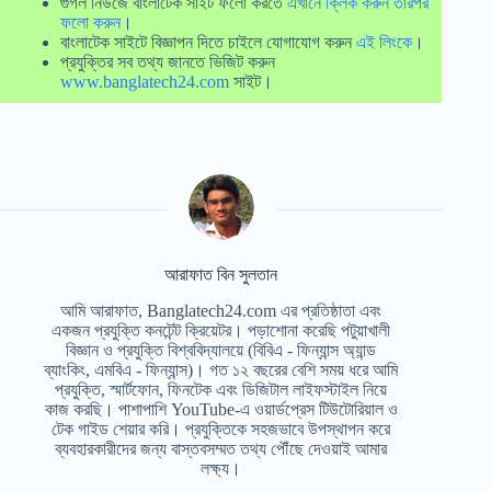
গুগল নিউজে বাংলাটেক সাইট ফলো করতে
এখানে ক্লিক করুন তারপর
ফলো করুন
।
বাংলাটেক সাইটে বিজ্ঞাপন দিতে চাইলে যোগাযোগ করুন
এই লিংকে
।
প্রযুক্তির সব তথ্য জানতে ভিজিট করুন
www.banglatech24.com
সাইট।
আরাফাত বিন সুলতান
আমি আরাফাত, Banglatech24.com এর প্রতিষ্ঠাতা এবং
একজন প্রযুক্তি কনটেন্ট ক্রিয়েটর। পড়াশোনা করেছি পটুয়াখালী
বিজ্ঞান ও প্রযুক্তি বিশ্ববিদ্যালয়ে (বিবিএ - ফিন্যান্স অ্যান্ড
ব্যাংকিং, এমবিএ - ফিন্যান্স)। গত ১২ বছরের বেশি সময় ধরে আমি
প্রযুক্তি, স্মার্টফোন, ফিনটেক এবং ডিজিটাল লাইফস্টাইল নিয়ে
কাজ করছি। পাশাপাশি YouTube-এ ওয়ার্ডপ্রেস টিউটোরিয়াল ও
টেক গাইড শেয়ার করি। প্রযুক্তিকে সহজভাবে উপস্থাপন করে
ব্যবহারকারীদের জন্য বাস্তবসম্মত তথ্য পৌঁছে দেওয়াই আমার
লক্ষ্য।