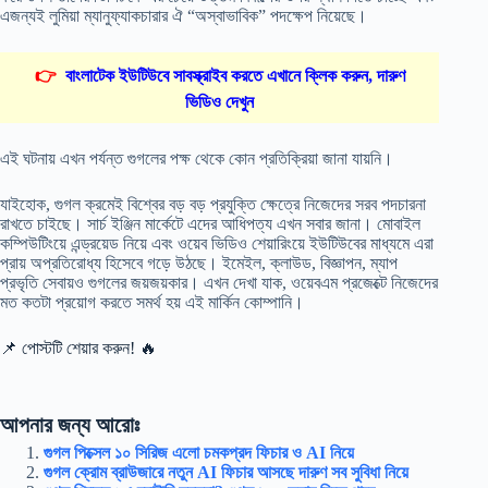
এজন্যই লুমিয়া ম্যানুফ্যাকচারার ঐ “অস্বাভাবিক” পদক্ষেপ নিয়েছে।
👉
বাংলাটেক ইউটিউবে সাবস্ক্রাইব করতে এখানে ক্লিক করুন, দারুণ
ভিডিও দেখুন
এই ঘটনায় এখন পর্যন্ত গুগলের পক্ষ থেকে কোন প্রতিক্রিয়া জানা যায়নি।
যাইহোক, গুগল ক্রমেই বিশ্বের বড় বড় প্রযুক্তি ক্ষেত্রে নিজেদের সরব পদচারনা
রাখতে চাইছে। সার্চ ইঞ্জিন মার্কেটে এদের আধিপত্য এখন সবার জানা। মোবাইল
কম্পিউটিংয়ে এন্ড্রয়েড নিয়ে এবং ওয়েব ভিডিও শেয়ারিংয়ে ইউটিউবের মাধ্যমে এরা
প্রায় অপ্রতিরোধ্য হিসেবে গড়ে উঠছে। ইমেইল, ক্লাউড, বিজ্ঞাপন, ম্যাপ
প্রভৃতি সেবায়ও গুগলের জয়জয়কার। এখন দেখা যাক, ওয়েবএম প্রজেক্টে নিজেদের
মত কতটা প্রয়োগ করতে সমর্থ হয় এই মার্কিন কোম্পানি।
📌 পোস্টটি শেয়ার করুন! 🔥
আপনার জন্য আরোঃ
গুগল পিক্সেল ১০ সিরিজ এলো চমকপ্রদ ফিচার ও AI নিয়ে
গুগল ক্রোম ব্রাউজারে নতুন AI ফিচার আসছে দারুণ সব সুবিধা নিয়ে