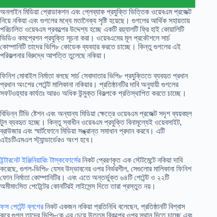
অনলাইন মিডিয়া প্রোডাকশন এবং প্লেব্যাক প্রযুক্তি ভিত্তিক ওয়েবএম প্রজেক্ট
নিয়ে নকিয়া এবং গুগলের মধ্যে মতানৈক্য সৃষ্টি হয়েছে। গুগলের আর্থিক সহায়তায়
পরিচালিত ওয়েবএম প্রকল্পের উদ্দেশ্য হচ্ছে একটি রয়্যালটি ফ্রি হাই কোয়ালিটি
ভিডিও কমপ্রেশন প্রযুক্তি সূচনা করা। ওয়েবএমের মূল প্রকৌশলে সার্চ
কোম্পানিটি তাদের ভিপি৮ কোডেক ব্যবহার করতে চাচ্ছে। কিন্তু গুগলের এই
পরিকল্পনার বিরুদ্ধে আপত্তি তুলেছে নকিয়া।
ফিনিশ মোবাইল নির্মাতা বলছে সার্চ সেবাদাতার ভিপি৮ প্রযুক্তিতে ব্যবহৃত প্রধান
প্রধান অংশের পেটেন্ট মালিকানা নকিয়ার। প্রতিষ্ঠানটির দাবি অনুযায়ী গুগলের
সফটওয়্যার কার্যতঃ আরও অধিক উন্মুক্ত বিকল্পকে প্রতিস্থাপিত করতে চাচ্ছে।
বিভিন্ন টিভি ষ্টেশন এবং অন্যান্য মিডিয়া ক্ষেত্রে ওয়েবএম প্রজেক্ট সদৃশ ব্যয়বহুল
টুল ব্যবহৃত হচ্ছে। কিন্তু স্বাধীন ওয়েবএম প্রযুক্তি বিনামূল্যেই ওয়েবসাইট,
ব্রাউজার এবং স্মার্টফোনে মিডিয়া সঙ্ক্রান্ত সমাধান প্রদান করবে। এটি
এইচটিএমএল স্ট্যান্ডার্ডেরও অংশ হবে।
ইন্টারনেট ইঞ্জিনিয়ারিং টাস্কফোর্সের
নিকট প্রেরণকৃত এক স্টেটমেন্টে নকিয়া দাবি
করেছে, গুগল-ভিপি৮ যেসব উদ্ভাবনের ওপর নির্ভরশীল, সেগুলোর মালিকানা ফিনিশ
ফোন নির্মাতা কোম্পানিটির। এবং এতে অন্তর্ভুক্ত ৬৪টি পেটেন্ট ও ২২টি
অমীমাংসিত পেটেন্টের কোনটিরই লাইসেন্স দিতে তারা প্রস্তুত নয়।
ফস পেটেন্ট ব্লগের
নিকট একজন নকিয়া প্রতিনিধি বলেছেন, প্রতিষ্ঠানটি বিশ্বাস
করে গুগল তাদের ভিপি৮কে এর চেয়ে উত্তম বিকল্পের ওপর স্থান দিতে চাচ্ছে এবং