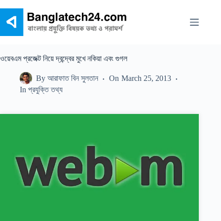
Skip
to
content
ওয়েবএম প্রজেক্ট নিয়ে দ্বন্দ্বের মুখে নকিয়া এবং গুগল
By
আরাফাত বিন সুলতান
On
March 25, 2013
In
প্রযুক্তি তথ্য