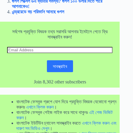
গুগল পিক্সেল ৬এ ব্যাটারি সমস্যা? গুগল ১০০ ডলার দিতে পারে
আপনাকেও!
এন্ড্রয়েডে বড় পরিবর্তন আনছে গুগল
সর্বশেষ প্রযুক্তি বিষয়ক তথ্য সরাসরি আপনার ইমেইলে পেতে ফ্রি
সাবস্ক্রাইব করুন!
Email
Address
সাবস্ক্রাইব
Join 8,302 other subscribers
বাংলাটেক ফেসবুক গ্রুপে যোগ দিয়ে প্রযুক্তি বিষয়ক যেকোনো প্রশ্ন
করুনঃ
এখানে ক্লিক করুন
।
বাংলাটেক ফেসবুক পেইজ লাইক করে সাথে থাকুনঃ
এই পেজ ভিজিট
করুন
।
বাংলাটেক ইউটিউব চ্যানেল সাবস্ক্রাইব করতে
এখানে ক্লিক করুন এবং
দারুণ সব ভিডিও দেখুন
।