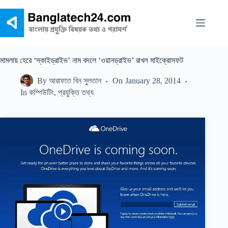
Skip
to
content
মামলায় হেরে ‘স্কাইড্রাইভ’ নাম বদলে ‘ওয়ানড্রাইভ’ রাখল মাইক্রোসফট
By
আরাফাত বিন সুলতান
On
January 28, 2014
In
কম্পিউটিং
,
প্রযুক্তি তথ্য