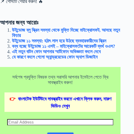
📌 পোস্টটি শেয়ার করুন! 🔥
আপনার জন্য আরোঃ
উইন্ডোজ ব্লু স্ক্রিন সমস্যা থেকে মুক্তি দিচ্ছে মাইক্রোসফট, আসছে নতুন
ফিচার
উইন্ডোজ ১১ সমস্যা: হঠাৎ লাল হয়ে উঠছে ব্যবহারকারীদের স্ক্রিন
বন্ধ হচ্ছে উইন্ডোজ ১১ এসই – মাইক্রোসফটের আরেকটি ব্যর্থ ওএস?
এই নতুন বাটন ফোন আপনার স্মার্টফোন অভিজ্ঞতা বদলে দেবে
যে কারণে বদলে গেলো অ্যান্ড্রয়েডের ফোন অ্যাপ ডিজাইন
সর্বশেষ প্রযুক্তি বিষয়ক তথ্য সরাসরি আপনার ইমেইলে পেতে ফ্রি
সাবস্ক্রাইব করুন!
👉
বাংলাটেক ইউটিউবে সাবস্ক্রাইব করতে এখানে ক্লিক করুন, দারুণ
ভিডিও দেখুন
Email
Address