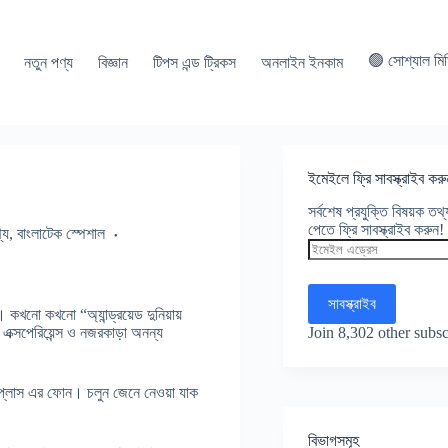
🟢 সোশ্যাল মি
নতুন পণ্য
বিজ্ঞান
টিপস এন্ড ট্রিকস
অনলাইন ইনকাম
ইমেইলে ফ্রি সাবস্ক্রাইব করু
সর্বশেষ প্রযুক্তি বিষয়ক ত
পেতে ফ্রি সাবস্ক্রাইব করুন!
্য
,
বাংলাটেক স্পেশাল
ইমেইল
এড্রেস
সাবস্ক্রাইব
ই। কখনো কখনো “অ্যান্ড্রয়েড দুনিয়ায়
Join 8,302 other subsc
 এক্সপেরিয়েন্স ও নজরকাড়া অনন্য
 ওয়ানপ্লাস এর ফোন। চলুন জেনে নেওয়া যাক
বিভাগসমূহ