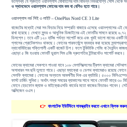
উল্লেখ্য যে প্রদত্ত ওয়ানপ্লাস মোবাইলের দাম বিভিন্ন নির্ভরযোগ্য সোর্স থেকে 
ও স্থানভেদে ওয়ানপ্লাস ফোনের দাম কম বা বেশিও হতে পারে।
ওয়ানপ্লাস নর্ড সিই ৩ লাইট – OnePlus Nord CE 3 Lite
বাজেটের মধ্যেই সেরা সব ফিচার নিয়ে সম্প্রতি বাজারে এসেছে ওয়ানপ্লাসের এই
রাখা হয়েছে। দেখতে সুন্দর ও আধুনিক ডিজাইনের এই ফোনটির সামনে রয়েছে ৬.৭২ 
ডিসপ্লে। তবে এটি ১২০ হার্টজ পর্যন্ত সাপোর্ট করে এবং খুবই ভালো মানের একটি 
গ্লাসের প্রোটেকশনও থাকছে। ফোনের পারফর্মেন্সে ব্যবহার করা হয়েছে স্ন্যাপড্
ন্যানোমিটারের শক্তিশালী একটি বাজেট চিপ। ফলে টুকিটাকি গেমিং বা দৈনন্দিন কাজ
এছাড়া ৫ জি হওয়ায় ফোনটি ডুয়াল সিম ৫জি দ্রুতগতির ইন্টারনেটও সাপোর্ট করবে।
ফোনের ক্যামেরা সেকশনে পাওয়া যাবে ১০৮ মেগাপিক্সেলের ট্রিপল ক্যামেরা সেটআ
অসাধারন সব ছবি তুলতে পারে। এছাড়া ম্যাক্রো ও ডেপথ ক্যামেরাও রয়েছে ফোনে
সেলফি ক্যামেরা। ফোনের অন্যতম আকর্ষণীয় দিক এর ব্যাটারি। ৫০০০ মিলিএম্পের 
ফাস্ট চার্জিং সুবিধা। অর্থাৎ লম্বা সময়ের ব্যাকাপের সাথে সাথে ফোনটি মাত্র ৩০
ফোনে হেডফোন জ্যাক ও মাইক্রোএসডি কার্ডের মতো কাজের ফিচারও পাবেন। সেই সঙ্
অক্সিজেন ওএস।
👉
বাংলাটেক ইউটিউবে সাবস্ক্রাইব করতে এখানে ক্লিক করুন