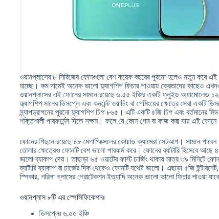
ওয়ানপ্লাসের ৮ সিরিজের ফোনগুলো বেশ কয়েক বছরের পুরনো হলেও নতুন করে এই 
যাচ্ছে। কম দামেই অনেক ভালো ফ্ল্যাগশিপ ফিচার পাওয়ায় ক্রেতাদের কাছেও এখ
ওয়ানপ্লাসের এই ফোনের সামনে রয়েছে ৬.৫৫ ইঞ্চির একটি ফ্লুইড অ্যামোলেড ১২০
ফ্ল্যাগশিপ মানের ডিসপ্লে এবং কনটেন্ট ওয়াচিং বা গেমিংয়ের ক্ষেত্রে সেরা একটি 
স্ন্যাপড্রাগনের পুরনো ফ্ল্যাগশিপ চিপ ৮৬৫। এটি একটি ৫জি চিপ এবং বর্তমানের 
শক্তিশালী পারফর্মেন্স দিতে সক্ষম। ফলে যে কোন গেম বা কাজ করা যায় এই ফোন
ফোনের পিছনে রয়েছে ৪৮ মেগাপিক্সেলের কোয়াড ক্যামেরা সেটআপ। সামনে পাবেন 
তোলার ক্ষেত্রেও ফোনটি বেশ ভালো পারফর্ম করে। ফোনের ব্যাটারি হিসেবে আছে ৪৫০
ভালো ব্যাকাপ দেয়। তাছাড়া ৬৫ ওয়াটের ফাস্ট চার্জিং থাকায় মাত্র ৩৯ মিনিটে ফ
ব্যাটারি ব্যাকাপ বা চার্জের দিক থেকেও ফোনটি যথেষ্ট ভালো। এছাড়া ৫জি ইন্টারনেট, আন
স্পিকার, গরিলা গ্লাসের প্রোটেকশন ইত্যাদি অনেক ভালো ভালো ফিচার পাওয়া যা
ওয়ানপ্লাস ৮টি এর স্পেসিফিকেশনঃ
ডিসপ্লেঃ ৬.৫৫ ইঞ্চি