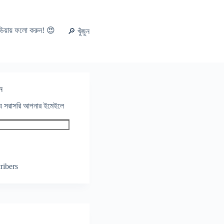
ডিয়ায় ফলো করুন! 😍
🔎 খুঁজুন
ন
থ্য সরাসরি আপনার ইমেইলে
ribers