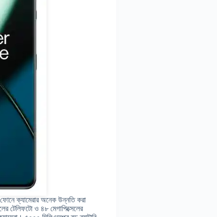
ই ফোনে ক্যামেরার অনেক উন্নতি করা
লের টেলিফটো ও ৪৮ মেগাপিক্সেলের