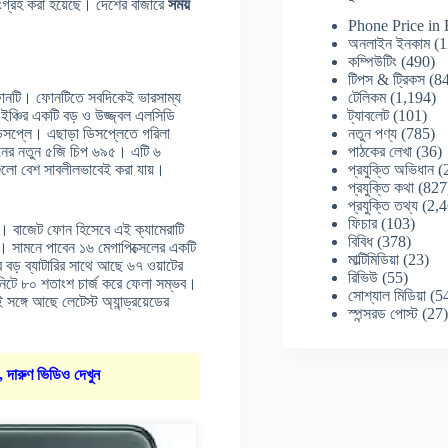
সংগ্রহ করা হয়েছে। দেশের বাজারে
সময়
Phone Price in
অনলাইন ইনকাম
(1
কম্পিউটিং
(490)
টিপস & ট্রিকস
(84
টেলিকম
(1,194)
 ফোনটি। ফোনটিতে সবদিকেই ভারসাম্য
ট্যাবলেট
(101)
ইঞ্চির একটি বড় ও উজ্জ্বল এলসিডি
নতুন পণ্য
(785)
ডিসপ্লে। এছাড়া ডিসপ্লেতে গরিলা
পাঠকের লেখা
(36)
রাগনের নতুন ৫জি চিপ ৬৯৫। এটি ৬
প্রযুক্তি অভিধান
(
গুলো বেশ সাবলীলভাবেই করা যায়।
প্রযুক্তি কথা
(827
প্রযুক্তি তথ্য
(2,4
ফিচার
(103)
প। বাজেট ফোন হিসেবে এই ক্যামেরাটি
বিবিধ
(378)
। সামনে পাবেন ১৬ মেগাপিক্সেলের একটি
মাল্টিমিডিয়া
(23)
বড় ব্যাটারির সাথে আছে ৬৭ ওয়াটের
রিভিউ
(55)
 মিনিটে ৮০ শতাংশ চার্জ করে ফেলা সম্ভব।
সোশ্যাল মিডিয়া
(5
গে আছে লেটেস্ট অ্যান্ড্রয়েডের
স্পন্সরড পোস্ট
(27
, দারুণ ভিডিও দেখুন