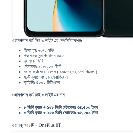
ওয়ানপ্লাস নর্ড সিই ৩ লাইট এর স্পেসিফিকেশনঃ
ডিসপ্লেঃ ৬.৭২ ইঞ্চি
প্রসেসরঃ স্ন্যাপড্রাগন ৬৯৫
র‍্যামঃ ৮ জিবি
স্টোরেজঃ ১২৮/২৫৬ জিবি
ব্যাক ক্যামেরাঃ ট্রিপল ( ১০৮+২+২ মেগাপিক্সেল )
ফ্রন্ট ক্যামেরাঃ ১৬ মেগাপিক্সেল
ব্যাটারিঃ ৫০০০ মিলিএম্প
ওয়ানপ্লাস নর্ড সিই ৩ লাইট এর দাম
:
৮ জিবি র‍্যাম + ১২৮ জিবি স্টোরেজঃ ৩৪,৫০০ টাকা
৮ জিবি র‍্যাম + ২৫৬ জিবি স্টোরেজঃ ৩৬,৫০০ টাকা
ওয়ানপ্লাস ৮টি – OnePlus 8T