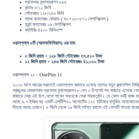
প্রসেসরঃ স্ন্যাপড্রাগন ৮৬৫
র‍্যামঃ ৮/১২ জিবি
স্টোরেজঃ ১২৮/২৫৬ জিবি
ব্যাক ক্যামেরাঃ কোয়াড ( ৪৮+১৬+৫+২ মেগাপিক্সেল )
ফ্রন্ট ক্যামেরাঃ ১৬ মেগাপিক্সেল
ব্যাটারিঃ ৪৫০০ মিলিএম্প
ওয়ানপ্লাস ৮টি (আনঅফিসিয়াল) এর দাম
:
৮ জিবি র‍্যাম + ১২৮ জিবি স্টোরেজঃ ৩৭,৫০০ টাকা
১২ জিবি র‍্যাম + ২৫৬ জিবি স্টোরেজঃ ৪১,০০০ টাকা
ওয়ানপ্লাস ১১ – OnePlus 11
২০২৩ সালে বছরের শুরুতেই ওয়ানপ্লাস বাজারে এনেছে তাদের নতুন ফ্ল্যাগশিপ সি
প্রজন্মের কোয়ালকম প্রসেসর স্ন্যাপড্রাগন ৮ যেন ২ চিপসেট সহ বাজারে এসেছে ফোন
বাজারে সেরা এই চিপ থেকে পাবেন সবথেকে সেরা পারফর্মেন্স। যে কোন ভারী কাজ ব
আছে ৬.৭ ইঞ্চির বড় একটি এলটিপিও২ সাপোর্টেড ১২০ হার্টজের ফ্লুয়িড অ্যামোলে
ফিচার আছে এখানে। ৮ জিবি থেকে ১৬ জিবি পর্যন্ত র‍্যামে এই ফোনটি পাওয়া যাচ্