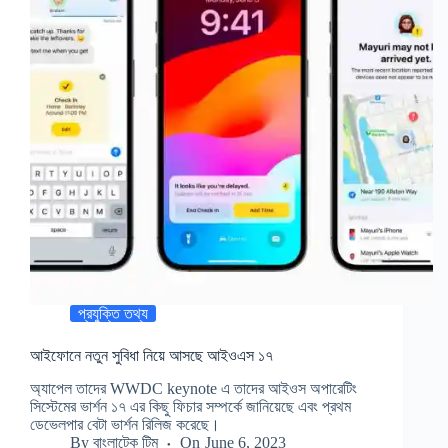
প্রযুক্তি তথ্য
আইফোনে নতুন সুবিধা নিয়ে আসছে আইওএস ১৭
অ্যাপেল তাদের WWDC keynote এ তাদের আইওস অপারেটিং
সিস্টেমের ভার্শন ১৭ এর কিছু ফিচার সম্পর্কে জানিয়েছে এবং প্রথম
ডেভেলপার বেটা ভার্শন রিলিজ করেছে।
By
বাংলাটেক টিম
On
June 6, 2023