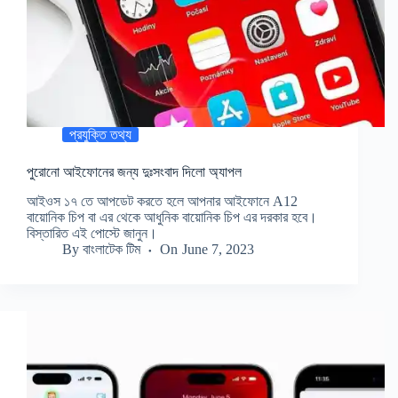
প্রযুক্তি তথ্য
পুরোনো আইফোনের জন্য দুঃসংবাদ দিলো অ্যাপল
আইওস ১৭ তে আপডেট করতে হলে আপনার আইফোনে A12
বায়োনিক চিপ বা এর থেকে আধুনিক বায়োনিক চিপ এর দরকার হবে।
বিস্তারিত এই পোস্টে জানুন।
By
বাংলাটেক টিম
On
June 7, 2023