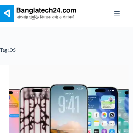
Skip
to
content
Tag
iOS