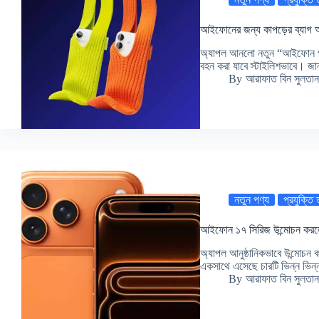
আইফোনের জন্য কাপড়ের ব্যাগ আ
অ্যাপল আনলো নতুন “আইফোন প
বহন করা যাবে স্টাইলিশভাবে। জান
By
আরাফাত বিন সুলতান
নতুন পণ্য
প্রযুক্তি
আইফোন ১৭ সিরিজ উন্মোচন করলো
অ্যাপল আনুষ্ঠানিকভাবে উন্মো
একসাথে এসেছে চারটি ভিন্ন ভিন
By
আরাফাত বিন সুলতান