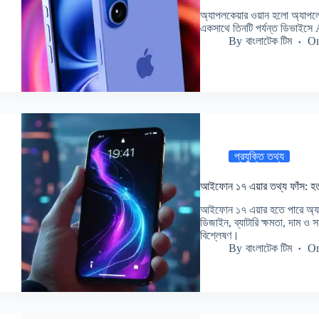
অ্যাপলকেয়ার ওয়ান হলো অ্যাপলের
একসাথে তিনটি পর্যন্ত ডিভাইস
By
বাংলাটেক টিম
O
প্রযুক্তি তথ্য
আইফোন ১৭ এয়ার তথ্য ফাঁস: হতা
আইফোন ১৭ এয়ার হতে পারে অ্য
ডিজাইন, ব্যাটারি ক্ষমতা, দাম ও সম
বিশ্লেষণ।
By
বাংলাটেক টিম
O