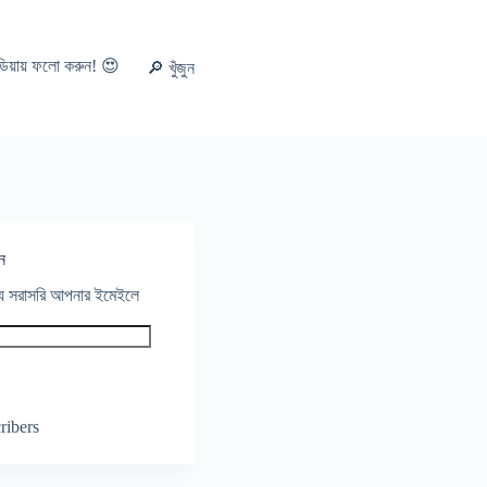
ডিয়ায় ফলো করুন! 😍
🔎 খুঁজুন
ন
থ্য সরাসরি আপনার ইমেইলে
ribers