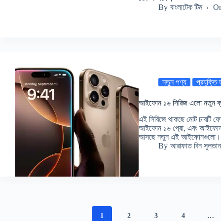
By
বাংলাটেক টিম
O
নতুন পণ্য
প্রযুক্তি
আইফোন ১৬ সিরিজ এলো নতুন ক্য
এই সিরিজে থাকছে মোট চারটি
আইফোন ১৬ প্রো, এবং আইফোন ১৬ 
আসছে নতুন এই আইফোনগুলো
By
আরাফাত বিন সুলতান
1
2
3
4
…