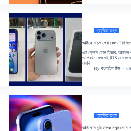
প্রযুক্তি তথ্য
আইফোন ১৭ প্রো ক্লোন! রিলি
এই ক্লোন ফোন ফিচার, আইকন ও
তা প্রথম দেখতেই iOS মনে হতে
যায়নি।
By
বাংলাটেক টিম
O
প্রযুক্তি তথ্য
আইফোন চুরি হলেও নতুন ফোন দে