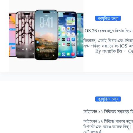
প্রযুক্তি তথ্য
iOS 26 যেসব নতুন ফিচার নিয
ডিজাইন, এআই ফিচার এবং ইউজার
এখন পর্যন্ত সবচেয়ে বড় iOS আ
By
বাংলাটেক টিম
O
প্রযুক্তি তথ্য
আইফোন ১৭ সিরিজের সম্ভাব্য ফি
আইফোন ১৭ সিরিজে থাকবে নতুন ড
চিপসেট এবং আরও অনেক কিছু। জা
ডেট সম্পর্কে।