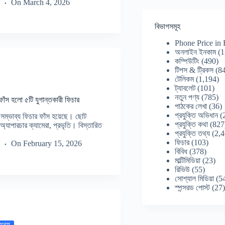
On
March 4, 2026
বিভাগসমূহ
Phone Price in
অনলাইন ইনকাম
(1
কম্পিউটিং
(490)
টিপস & ট্রিকস
(84
টেলিকম
(1,194)
ট্যাবলেট
(101)
নতুন পণ্য
(785)
স হলো ৫টি যুগান্তকারী ফিচার
পাঠকের লেখা
(36)
প্রযুক্তি অভিধান
(
ম্ভাব্য ফিচার ফাঁস হয়েছে। ছোট
প্রযুক্তি কথা
(827
 অ্যাপারচার ক্যামেরা, প্রভৃতি। বিস্তারিত
প্রযুক্তি তথ্য
(2,4
ফিচার
(103)
On
February 15, 2026
বিবিধ
(378)
মাল্টিমিডিয়া
(23)
রিভিউ
(55)
সোশ্যাল মিডিয়া
(5
স্পন্সরড পোস্ট
(27
 তথ্য