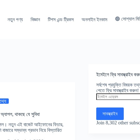
🟢 সোশ্যাল মি
নতুন পণ্য
বিজ্ঞান
টিপস এন্ড ট্রিকস
অনলাইন ইনকাম
ইমেইলে ফ্রি সাবস্ক্রাইব করু
সর্বশেষ প্রযুক্তি বিষয়ক ত
পেতে ফ্রি সাবস্ক্রাইব করুন!
ইমেইল
এড্রেস
 তথ্য
সাবস্ক্রাইব
যাপল, থাকছে যে সুবিধা
Join 8,302 other subsc
পল। নতুন এই বাজেট আইফোনের ফিচার,
 বাজারে সম্ভাব্য প্রভাব নিয়ে বিস্তারিত