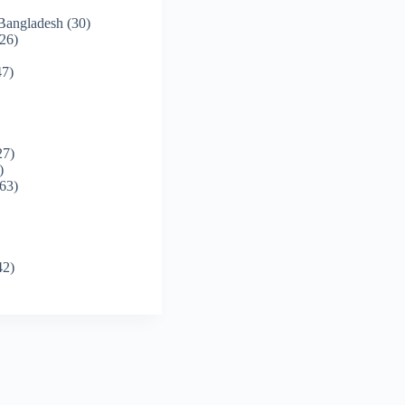
 Bangladesh
(30)
26)
7)
27)
)
63)
42)
)