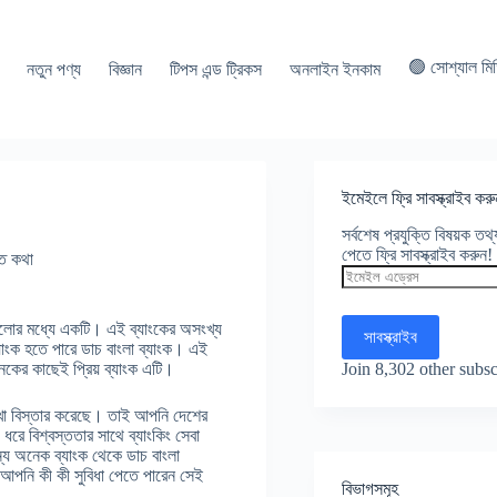
🟢 সোশ্যাল মি
নতুন পণ্য
বিজ্ঞান
টিপস এন্ড ট্রিকস
অনলাইন ইনকাম
ইমেইলে ফ্রি সাবস্ক্রাইব করু
সর্বশেষ প্রযুক্তি বিষয়ক ত
পেতে ফ্রি সাবস্ক্রাইব করুন!
তি কথা
ইমেইল
এড্রেস
কগুলোর মধ্যে একটি। এই ব্যাংকের অসংখ্য
সাবস্ক্রাইব
যাংক হতে পারে ডাচ বাংলা ব্যাংক। এই
Join 8,302 other subsc
কের কাছেই প্রিয় ব্যাংক এটি।
শাখা বিস্তার করেছে। তাই আপনি দেশের
রে বিশ্বস্ততার সাথে ব্যাংকিং সেবা
ন্য অনেক ব্যাংক থেকে ডাচ বাংলা
ে আপনি কী কী সুবিধা পেতে পারেন সেই
বিভাগসমূহ