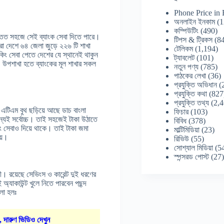
Phone Price in
অনলাইন ইনকাম
(1
কম্পিউটিং
(490)
বে তত সহজে সেই ব্যাংক সেবা দিতে পারে।
টিপস & ট্রিকস
(84
 সারা দেশে ৬৪ জেলা জুড়ে ২২৬ টি শাখা
টেলিকম
(1,194)
কিং সেবা পেতে দেশের যে স্থানেই থাকুন
ট্যাবলেট
(101)
 উপশাখা হতে ব্যাংকের মূল শাখার সকল
নতুন পণ্য
(785)
পাঠকের লেখা
(36)
প্রযুক্তি অভিধান
(
প্রযুক্তি কথা
(827
প্রযুক্তি তথ্য
(2,4
 এটিএম বুথ ছড়িয়ে আছে ডাচ বাংলা
ফিচার
(103)
ন্যই সর্বোচ্চ। তাই সহজেই টাকা উঠাতে
বিবিধ
(378)
ংকিং সেবাও দিয়ে থাকে। তাই টাকা জমা
মাল্টিমিডিয়া
(23)
য়।
রিভিউ
(55)
সোশ্যাল মিডিয়া
(5
স্পন্সরড পোস্ট
(27
়ী। রয়েছে সেভিংস ও কারেন্ট দুই ধরণের
্যাকাউন্ট খুলে নিতে পারবেন পছন্দ
ুলো হলঃ
, দারুণ ভিডিও দেখুন