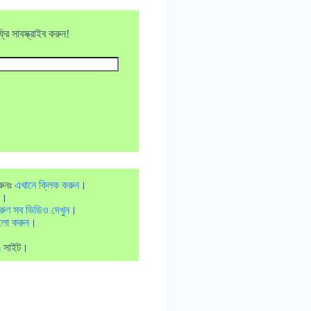
ি সাবস্ক্রাইব করুন!
রুনঃ
এখানে ক্লিক করুন
।
।
রুণ সব ভিডিও দেখুন
।
লো করুন
।
m
সাইট।