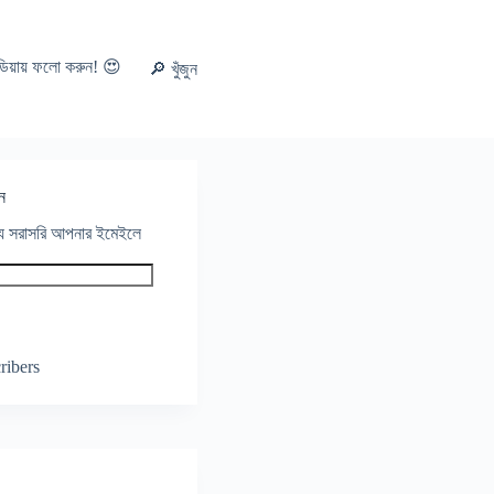
ডিয়ায় ফলো করুন! 😍
🔎 খুঁজুন
ন
থ্য সরাসরি আপনার ইমেইলে
ribers