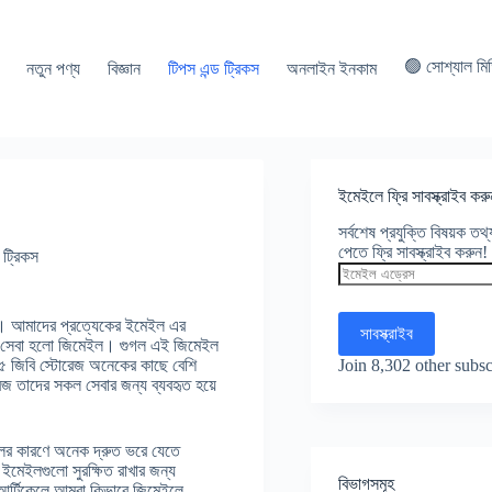
🟢 সোশ্যাল মি
নতুন পণ্য
বিজ্ঞান
টিপস এন্ড ট্রিকস
অনলাইন ইনকাম
ইমেইলে ফ্রি সাবস্ক্রাইব করু
সর্বশেষ প্রযুক্তি বিষয়ক ত
পেতে ফ্রি সাবস্ক্রাইব করুন!
ট্রিকস
ইমেইল
এড্রেস
কি। আমাদের প্রত্যেকের ইমেইল এর
সাবস্ক্রাইব
কটি সেবা হলো জিমেইল। গুগল এই জিমেইল
Join 8,302 other subsc
 ১৫ জিবি স্টোরেজ অনেকের কাছে বেশি
েজ তাদের সকল সেবার জন্য ব্যবহৃত হয়ে
লের কারণে অনেক দ্রুত ভরে যেতে
 ইমেইলগুলো সুরক্ষিত রাখার জন্য
বিভাগসমূহ
র্টিকেলে আমরা কিভাবে জিমেইলে