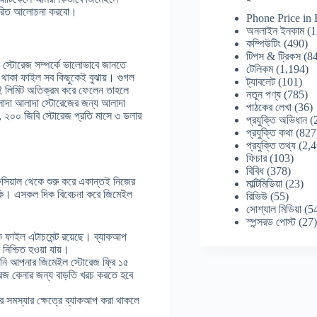
স্তারিত আলোচনা করবো।
Phone Price in
অনলাইন ইনকাম
(1
কম্পিউটিং
(490)
টিপস & ট্রিকস
(84
স্টোরেজ সম্পর্কে ভালোভাবে জানতে
টেলিকম
(1,194)
থাকা ফাইল সব কিছুকেই বুঝায়। গুগল
ট্যাবলেট
(101)
 এই লিমিট অতিক্রম করে ফেলেন তাহলে
নতুন পণ্য
(785)
লাদা আলাদা স্টোরেজের জন্য আলাদা
পাঠকের লেখা
(36)
, ২০০ জিবি স্টোরেজ প্রতি মাসে ৩ ডলার
প্রযুক্তি অভিধান
(
প্রযুক্তি কথা
(827
প্রযুক্তি তথ্য
(2,4
ফিচার
(103)
বিবিধ
(378)
িসিয়াল থেকে শুরু করে একান্তই নিজের
মাল্টিমিডিয়া
(23)
াকি। এসকল দিক বিবেচনা করে জিমেইল
রিভিউ
(55)
সোশ্যাল মিডিয়া
(5
স্পন্সরড পোস্ট
(27
ফাইল এটাচমেন্ট রয়েছে। ব্যাকআপ
 নিশ্চিত হওয়া যায়।
নি আপনার জিমেইল স্টোরেজ ফ্রি ১৫
েজ কেনার জন্য বাড়তি খরচ করতে হবে
র সমস্যার ক্ষেত্রে ব্যাকআপ করা থাকলে
।