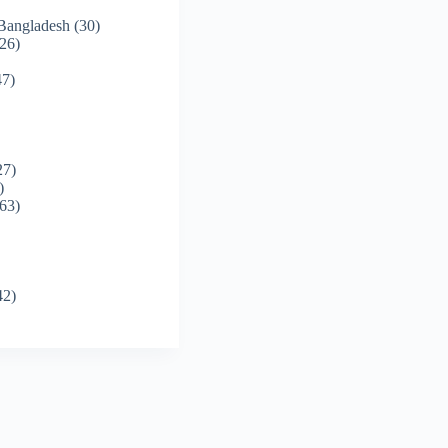
 Bangladesh
(30)
26)
7)
27)
)
63)
42)
)