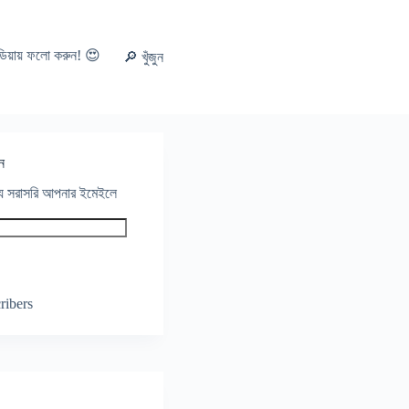
ডিয়ায় ফলো করুন! 😍
🔎 খুঁজুন
ন
থ্য সরাসরি আপনার ইমেইলে
ribers