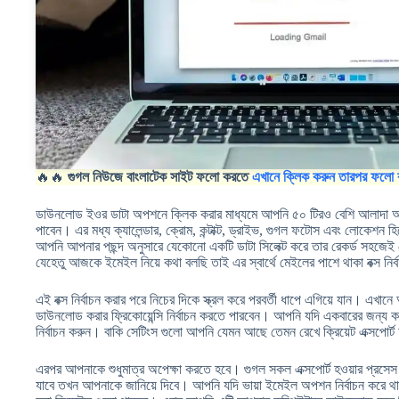
🔥🔥
গুগল নিউজে বাংলাটেক সাইট ফলো করতে
এখানে ক্লিক করুন তারপর ফলো 
ডাউনলোড ইওর ডাটা অপশনে ক্লিক করার মাধ্যমে আপনি ৫০ টিরও বেশি আলাদা আলা
পাবেন। এর মধ্য ক্যালেন্ডার, ক্রোম, কন্টাক্ট, ড্রাইভ, গুগল ফটোস এবং লোকেশন 
আপনি আপনার পছন্দ অনুসারে যেকোনো একটি ডাটা সিলেক্ট করে তার রেকর্ড সহজেই
যেহেতু আজকে ইমেইল নিয়ে কথা বলছি তাই এর স্বার্থে মেইলের পাশে থাকা বক্স নির
এই বক্স নির্বাচন করার পরে নিচের দিকে স্ক্রল করে পরবর্তী ধাপে এগিয়ে যান। এ
ডাউনলোড করার ফ্রিকোয়েন্সি নির্বাচন করতে পারবেন। আপনি যদি একবারের জন্য ক
নির্বাচন করুন। বাকি সেটিংস গুলো আপনি যেমন আছে তেমন রেখে ক্রিয়েট এক্সপোর
এরপর আপনাকে শুধুমাত্র অপেক্ষা করতে হবে। গুগল সকল এক্সপোর্ট হওয়ার প্রসেস 
যাবে তখন আপনাকে জানিয়ে দিবে। আপনি যদি ভায়া ইমেইল অপশন নির্বাচন করে থাক