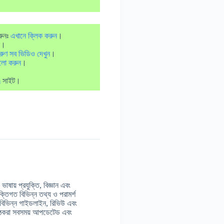
রুনঃ
এখানে ক্লিক করুন
।
।
রুণ সব ভিডিও দেখুন
।
লো করুন
।
m
সাইট।
াষায় প্রযুক্তি, বিজ্ঞান এবং
ুক্তিগত বিভিন্ন তথ্য ও পরামর্শ
 বিভিন্ন গাইডলাইন, রিভিউ এবং
় পাঠকরা সবসময় আপডেটেড এবং