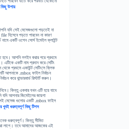
তে পারবেন যাতে করে পরবর্তী যেকোনো
কিছু উপায়
আপনি যদি সেই মেসেজগুলো পড়তেই না
ile হিসেবে পড়তে পারবেন না কারণ
নামে একটি ওপেন সোর্স ইমেইল ক্লাইন্ট
তে হবে। আপনি লগইন করার পরে প্রথমে
। এটিকে একটি নাম প্রদান করে সেটিং
ন থেকে প্রথমে একাউন্ট সেটিংসে ক্লিক
নটি আপনাকে .mbox ফাইল নির্বাচন
চন করে থান্ডারবার্ড রিস্টার্ট করুন।
নিবে। কিন্তু একবার যখন এটি হয়ে যাবে
ি যদি আপনার জিমেইলের জায়গা
ে সেই মেসেজ গুলোর একটি .mbox ফাইল
 খুবই গুরুত্বপূর্ণ কিছু টিপস
 গুরুত্বপূর্ণ। কিন্তু সীমিত
 করা লাগে। তবে আমাদের আজকের এই