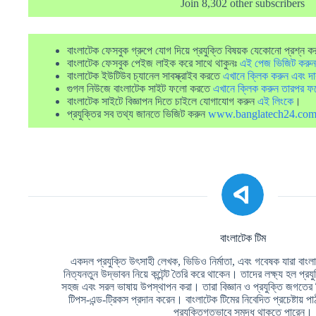
Join 8,302 other subscribers
বাংলাটেক ফেসবুক গ্রুপে যোগ দিয়ে প্রযুক্তি বিষয়ক যেকোনো প্রশ্ন ক
বাংলাটেক ফেসবুক পেইজ লাইক করে সাথে থাকুনঃ
এই পেজ ভিজিট করুন
বাংলাটেক ইউটিউব চ্যানেল সাবস্ক্রাইব করতে
এখানে ক্লিক করুন এবং দা
গুগল নিউজে বাংলাটেক সাইট ফলো করতে
এখানে ক্লিক করুন তারপর ফ
বাংলাটেক সাইটে বিজ্ঞাপন দিতে চাইলে যোগাযোগ করুন
এই লিংকে
।
প্রযুক্তির সব তথ্য জানতে ভিজিট করুন
www.banglatech24.co
বাংলাটেক টিম
একদল প্রযুক্তি উৎসাহী লেখক, ভিডিও নির্মাতা, এবং গবেষক যারা বাংলা ভ
নিত্যনতুন উদ্ভাবন নিয়ে কন্টেন্ট তৈরি করে থাকেন। তাদের লক্ষ্য হল প্রয
সহজ এবং সরল ভাষায় উপস্থাপন করা। তারা বিজ্ঞান ও প্রযুক্তি জগতের
টিপস-এন্ড-ট্রিকস প্রদান করেন। বাংলাটেক টিমের নিবেদিত প্রচেষ্টায
প্রযুক্তিগতভাবে সমৃদ্ধ থাকতে পারেন।