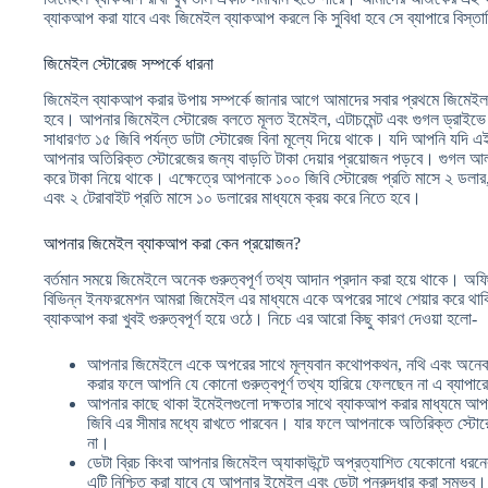
ব্যাকআপ করা যাবে এবং জিমেইল ব্যাকআপ করলে কি সুবিধা হবে সে ব্যাপারে বি
জিমেইল স্টোরেজ সম্পর্কে ধারনা
জিমেইল ব্যাকআপ করার উপায় সম্পর্কে জানার আগে আমাদের সবার প্রথমে জিমেইল 
হবে। আপনার জিমেইল স্টোরেজ বলতে মূলত ইমেইল, এটাচমেন্ট এবং গুগল ড্রাইভে 
সাধারণত ১৫ জিবি পর্যন্ত ডাটা স্টোরেজ বিনা মূল্যে দিয়ে থাকে। যদি আপনি যদি
আপনার অতিরিক্ত স্টোরেজের জন্য বাড়তি টাকা দেয়ার প্রয়োজন পড়বে। গুগল আ
করে টাকা নিয়ে থাকে। এক্ষেত্রে আপনাকে ১০০ জিবি স্টোরেজ প্রতি মাসে ২ ডলার
এবং ২ টেরাবাইট প্রতি মাসে ১০ ডলারের মাধ্যমে ক্রয় করে নিতে হবে।
আপনার জিমেইল ব্যাকআপ করা কেন প্রয়োজন?
বর্তমান সময়ে জিমেইলে অনেক গুরুত্বপূর্ণ তথ্য আদান প্রদান করা হয়ে থাকে। অফ
বিভিন্ন ইনফরমেশন আমরা জিমেইল এর মাধ্যমে একে অপরের সাথে শেয়ার করে থ
ব্যাকআপ করা খুবই গুরুত্বপূর্ণ হয়ে ওঠে। নিচে এর আরো কিছু কারণ দেওয়া হলো-
আপনার জিমেইলে একে অপরের সাথে মূল্যবান কথোপকথন, নথি এবং অনেক 
করার ফলে আপনি যে কোনো গুরুত্বপূর্ণ তথ্য হারিয়ে ফেলছেন না এ ব্যাপারে
আপনার কাছে থাকা ইমেইলগুলো দক্ষতার সাথে ব্যাকআপ করার মাধ্যমে আপ
জিবি এর সীমার মধ্যে রাখতে পারবেন। যার ফলে আপনাকে অতিরিক্ত স্টোর
না।
ডেটা ব্রিচ কিংবা আপনার জিমেইল অ্যাকাউন্টে অপ্রত্যাশিত যেকোনো ধরনে
এটি নিশ্চিত করা যাবে যে আপনার ইমেইল এবং ডেটা পুনরুদ্ধার করা সম্ভব