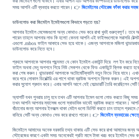
করা জিমেইল গুলো থাকবে। এবার আপনি এটি আপনার কম্পিউটারে ডাউনলোড করে নি
সময় আপনি এটি ব্যবহার করতে পারেন। 👉
জিমেইলের স্টোরেজ ফাঁকা করার সহজ 
ডাউনলোড করা জিমেইল ইমেইলগুলো কিভাবে পড়তে হয়?
আপনার ইমেইল মেসেজগুলো অন্য কোথাও সেভ করে রাখা খুবই গুরুত্বপূর্ণ। তবে 
পারেন তাহলে আপনার লাভ কি হলো! কেননা আপনি এই ফাইলগুলোকে সরাসরি টেক্সট f
এগুলো .mbox ফাইল আকারে সেভ হয়ে থাকে। এজন্য আপনাকে মজিলা থান্ডারবার্ড 
ডাউনলোড করে নিতে হবে।
প্রথমে আপনাকে আপনার পছন্দমত যে কোন ইমেইল একাউন্ট দিয়ে লগ ইন করে নি
ফাইল অথবা মেনু অপশনে গিয়ে নিউ সেকশন থেকে ফিড একাউন্টে ক্লিক করতে হবে
করা শেষ করুন। থান্ডারবার্ড আপনাকে অটোমেটিক্যালি নতুন ফিডে নিয়ে যাবে। এখা
করে পরে লোকাল ডিরেক্টরি এর পাশে থাকা ব্রাউজ অপশনে ক্লিক করুন। এই অপশ
করার সু্যোগ প্রদান করে। এবার আপনি আগে যেই ফোল্ডারটি তৈরি করেছিলেন সেটি নির্বা
অ্যাপটি যখন পুনরায় চালু হবে তখন এটি আপনার ইমেল গুলো লোড করতে কিছু সময় 
তখন আপনি আপনার ম্যাসেজ গুলো স্বাভাবিক ভাবেই ব্রাউজ করতে পারবেন। আপন
বাঁচানোর জন্য আপনার ইনবক্সে থাকা মেইল গুলো ডিলিট করতে চান তাহলে প্রথম
বানিয়ে সেটি অন্য কোথাও সেভ করে রাখতে পারেন। 👉
জিমেইল ব্যবহারের ক্ষেত্রে
জিমেইলে আমাদের অনেক দরকারি তথ্য থাকায় এটি সেভ করে রাখা আমাদের জন্য অনেক
স্টোরেজের কারণে একটা সময় অনেকেরই প্রতি মাসে টাকা খরচ করে ইমেইল সেভ