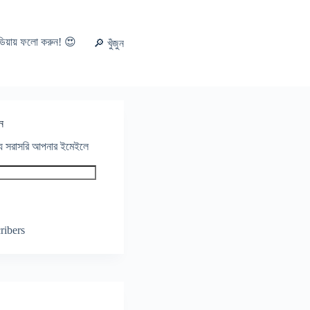
ডিয়ায় ফলো করুন! 😍
🔎 খুঁজুন
ন
থ্য সরাসরি আপনার ইমেইলে
ribers