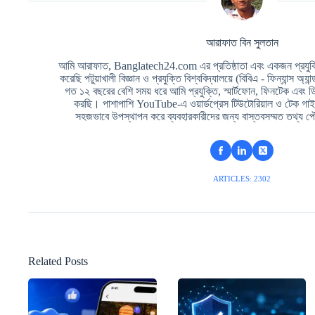
আরাফাত বিন সুলতান
আমি আরাফাত, Banglatech24.com এর প্রতিষ্ঠাতা এবং একজন প্রযুক্তি
করেছি পটুয়াখালী বিজ্ঞান ও প্রযুক্তি বিশ্ববিদ্যালয়ে (বিবিএ - ফিন্যান্স অ্যা
গত ১২ বছরের বেশি সময় ধরে আমি প্রযুক্তি, স্মার্টফোন, ফিনটেক এবং 
করছি। পাশাপাশি YouTube-এ ওয়ার্ডপ্রেস টিউটোরিয়াল ও টেক গাইড
সহজভাবে উপস্থাপন করে ব্যবহারকারীদের জন্য বাস্তবসম্মত তথ্য পৌ
ARTICLES: 2302
Related Posts