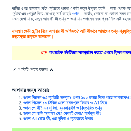
পানির ওপর ভাসমান ডেটা সেন্টারের ধারণা এখনই নতুন উদ্ভব হয়নি। আজ থেকে বছ
সেন্টার’এর পেটেন্ট নিয়ে রেখেছে সার্চ জায়ান্ট
গুগল।
অর্থাৎ, কোনো না কোনো সময় তার
এখন দেখা যাক, নতুন আর কী কী তথ্য পাওয়া যায় গুগলের নব্য প্রকাশিত এই রহস্য 
ভাসমান ডেটা সেন্টার নিয়ে আপনার কী অভিমত? এটি কীভাবে আমাদের তথ্য-প্রযুক্
মন্তব্যের মাধ্যমে জানাবেন।
👉
বাংলাটেক ইউটিউবে সাবস্ক্রাইব করতে এখানে ক্লিক করুন
📌 পোস্টটি শেয়ার করুন! 🔥
আপনার জন্য আরোঃ
গুগল পিক্সেল ৬এ ব্যাটারি সমস্যা? গুগল ১০০ ডলার দিতে পারে আপনাকেও!
গুগল পিক্সেল ১০ সিরিজ এলো চমকপ্রদ ফিচার ও AI নিয়ে
গুগল পে কী? এর সুবিধা, ব্যবহারবিধি ও বিস্তারিত তথ্য
গুগল পে নাকি অ্যাপল পে? কোনটি সেরা? পার্থক্য কী?
গুগল AI মোড কী, এর সুবিধা ও ব্যবহারের উপায়