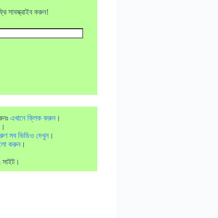
ি সাবস্ক্রাইব করুন!
রুনঃ
এখানে ক্লিক করুন
।
।
রুণ সব ভিডিও দেখুন
।
লো করুন
।
m
সাইট।