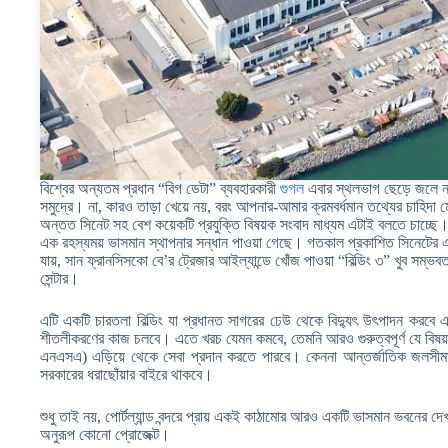
বিশ্বের অন্যতম প্রধান “বিগ ডেটা” ব্যবহারকারী
গুগল
এবার স্থলভাগ ছেড়ে জলে 
সমুদ্রে। না, কারও তাড়া খেয়ে নয়, বরং আপনার-আমার ক্রমবর্ধমান তথ্যের চাহিদা
অন্তত সিনেট সহ বেশ কয়েকটি প্রযুক্তি বিষয়ক সংবাদ মাধ্যম এটাই বলতে চাচ্ছে। স
এক রহস্যময় ভাসমান স্থাপনার সন্ধান পাওয়া গেছে। গতকাল প্রকাশিত সিনেটের 
যায়, সান ফ্রানসিসকো বে’র ট্রেজার আইল্যান্ডে খোঁজ পাওয়া “বিল্ডিং ৩” খুব সম্ভ
সেন্টার।
এটি একটি চারতলা বিল্ডিং যা প্রধানত সাগরের ঢেউ থেকে বিদ্যুৎ উৎপাদন করবে এব
শীতলীকরণের কাজ চলবে। এতে খরচ যেমন কমবে, তেমনি আরও গুরুত্বপূর্ণ যে বিষয়ট
এনএসএ) এড়িয়ে থেকে সেবা প্রদান করতে পারবে। কেননা আন্তর্জাতিক জলসীমায় ডেট
সরকারের ধরাছোঁয়ার বাইরে থাকবে।
শুধু তাই নয়, পোর্টল্যান্ড বন্দরে প্রায় একই কাঠামোর আরও একটি ভাসমান ভবনের 
অনুরূপ কোনো প্রোজেক্ট।