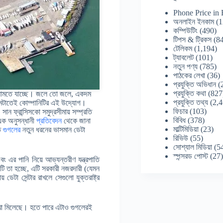
Phone Price in
অনলাইন ইনকাম
(1
কম্পিউটিং
(490)
টিপস & ট্রিকস
(84
টেলিকম
(1,194)
ট্যাবলেট
(101)
নতুন পণ্য
(785)
পাঠকের লেখা
(36)
প্রযুক্তি অভিধান
(
প্রযুক্তি কথা
(827
নামতে যাচ্ছে। জলে তো জলে, একদম
প্রযুক্তি তথ্য
(2,4
 মেটাতেই কোম্পানিটির এই উদ্যোগ।
ফিচার
(103)
ান ফ্রান্সিসকো সমুদ্রসীমায় সম্প্রতি
বিবিধ
(378)
এক অনুসন্ধানী
প্রতিবেদন
থেকে জানা
মাল্টিমিডিয়া
(23)
বত
গুগলের
নতুন ধরনের ভাসমান ডেটা
রিভিউ
(55)
সোশ্যাল মিডিয়া
(5
স্পন্সরড পোস্ট
(27
ং এর পানি নিয়ে আভ্যন্তরীণ যন্ত্রপাতি
ি তা হচ্ছে, এটি সরকারী নজরদারী (যেমন
া সেন্টার রাখলে সেগুলো যুক্তরাষ্ট্র
দেখা মিলেছে। হতে পারে এটাও গুগলেরই