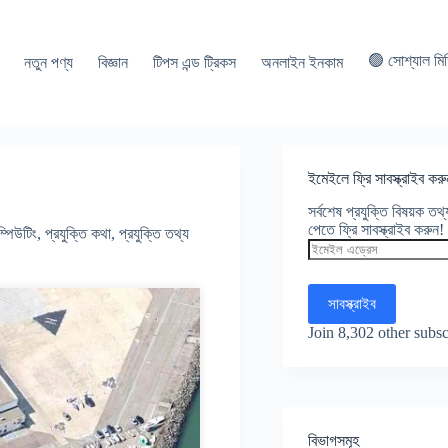
🟢 সোশ্যাল মি
নতুন পণ্য
বিজ্ঞান
টিপস এন্ড ট্রিকস
অনলাইন ইনকাম
ইমেইলে ফ্রি সাবস্ক্রাইব করু
সর্বশেষ প্রযুক্তি বিষয়ক ত
পেতে ফ্রি সাবস্ক্রাইব করুন!
্পিউটিং
,
প্রযুক্তি কথা
,
প্রযুক্তি তথ্য
ইমেইল
এড্রেস
সাবস্ক্রাইব
Join 8,302 other subsc
বিভাগসমূহ