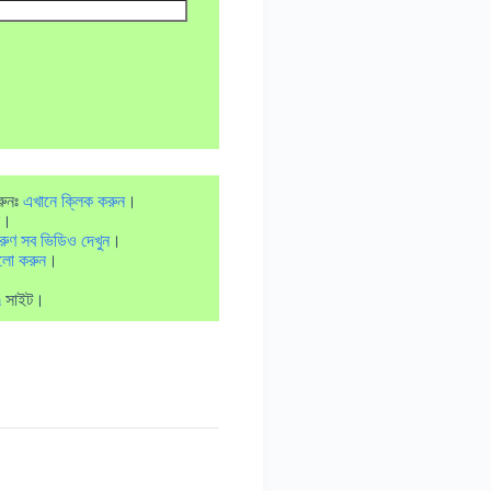
রুনঃ
এখানে ক্লিক করুন
।
।
রুণ সব ভিডিও দেখুন
।
লো করুন
।
m
সাইট।