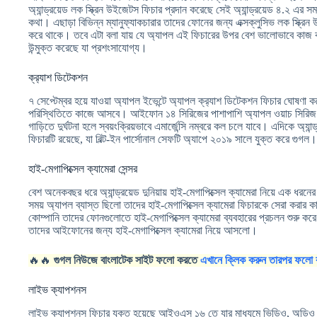
অ্যান্ড্রয়েড লক স্ক্রিন উইজেটস ফিচার প্রদান করেছে সেই অ্যান্ড্রয়েড ৪.২ এর 
কথা। এছাড়া বিভিন্ন ম্যানুফ্যাকচারার তাদের ফোনের জন্য এক্সক্লুসিভ লক স্ক্রি
করে থাকে। তবে এটা বলা যায় যে অ্যাপল এই ফিচারের উপর বেশ ভালোভাবে কাজ
উন্মুক্ত করেছে যা প্রশংসাযোগ্য।
ক্র‍্যাশ ডিটেকশন
৭ সেপ্টেম্বর হয়ে যাওয়া অ্যাপল ইভেন্টে অ্যাপল ক্র‍্যাশ ডিটেকশন ফিচার ঘোষণা 
পরিস্থিতিতে কাজে আসবে। আইফোন ১৪ সিরিজের পাশাপাশি অ্যাপল ওয়াচ সিরিজ 
গাড়িতে দুর্ঘটনা হলে স্বয়ংক্রিয়ভাবে এমার্জেন্সি নম্বরে কল চলে যাবে। এদিকে অ্যান্
ফিচারটি রয়েছে, যা বিল্ট-ইন পার্সোনাল সেফটি অ্যাপে ২০১৯ সালে যুক্ত করে গুগল।
হাই-মেগাপিক্সেল ক্যামেরা সেন্সর
বেশ অনেকবছর ধরে অ্যান্ড্রয়েড দুনিয়ায় হাই-মেগাপিক্সেল ক্যামেরা নিয়ে এক ধর
সময় অ্যাপল ব্যাস্ত ছিলো তাদের হাই-মেগাপিক্সেল ক্যামেরা ফিচারকে সেরা করার
কোম্পানি তাদের ফোনগুলোতে হাই-মেগাপিক্সেল ক্যামেরা ব্যবহারের প্রচলন শুরু কর
তাদের আইফোনের জন্য হাই-মেগাপিক্সেল ক্যামেরা নিয়ে আসলো।
🔥🔥
গুগল নিউজে বাংলাটেক সাইট ফলো করতে
এখানে ক্লিক করুন তারপর ফলো 
লাইভ ক্যাপশনস
লাইভ ক্যাপশনস ফিচার যুক্ত হয়েছে আইওএস ১৬ তে যার মাধ্যমে ভিডিও, অডিও এ