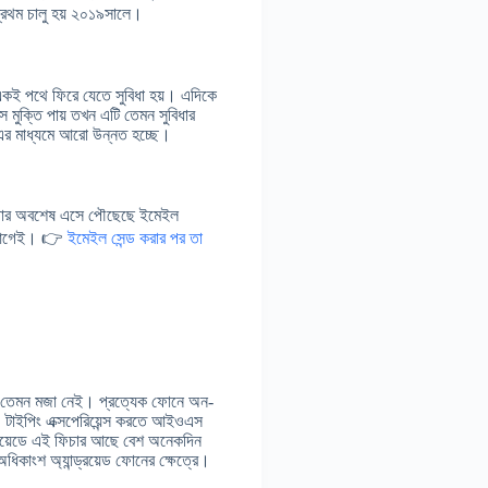
প্রথম চালু হয় ২০১৯সালে।
 একই পথে ফিরে যেতে সুবিধা হয়। এদিকে
ুক্তি পায় তখন এটি তেমন সুবিধার
এর মাধ্যমে আরো উন্নত হচ্ছে।
িচার অবশেষ এসে পৌছেছে ইমেইল
েক আগেই। 👉
ইমেইল সেন্ড করার পর তা
রে তেমন মজা নেই। প্রত্যেক ফোনে অন-
া। টাইপিং এক্সপেরিয়েন্স করতে আইওএস
ড্রয়েডে এই ফিচার আছে বেশ অনেকদিন
িকাংশ অ্যান্ড্রয়েড ফোনের ক্ষেত্রে।