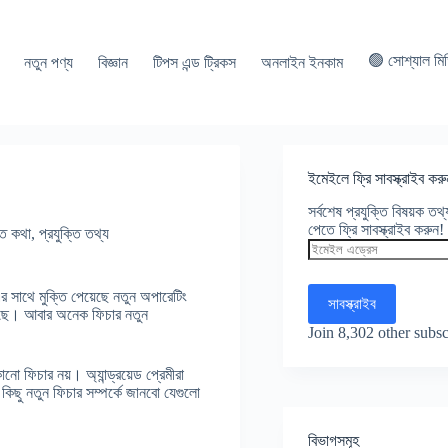
🟢 সোশ্যাল মি
নতুন পণ্য
বিজ্ঞান
টিপস এন্ড ট্রিকস
অনলাইন ইনকাম
ইমেইলে ফ্রি সাবস্ক্রাইব করু
সর্বশেষ প্রযুক্তি বিষয়ক ত
পেতে ফ্রি সাবস্ক্রাইব করুন!
্তি কথা
,
প্রযুক্তি তথ্য
ইমেইল
এড্রেস
থে মুক্তি পেয়েছে নতুন অপারেটিং
সাবস্ক্রাইব
েছে। আবার অনেক ফিচার নতুন
Join 8,302 other subsc
ফিচার নয়। অ্যান্ড্রয়েড প্রেমীরা
ছু নতুন ফিচার সম্পর্কে জানবো যেগুলো
বিভাগসমূহ