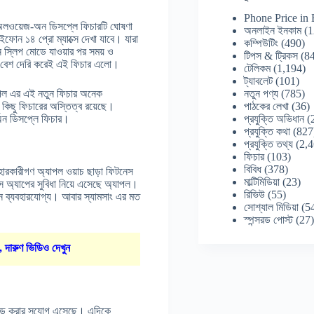
Phone Price in
ে অলওয়েজ-অন ডিসপ্লে ফিচারটি ঘোষণা
অনলাইন ইনকাম
(1
 ১৪ প্রো ম্যাক্সে দেখা যাবে। যারা
কম্পিউটিং
(490)
স্লিপ মোডে যাওয়ার পর সময় ও
টিপস & ট্রিকস
(84
বেশ দেরি করেই এই ফিচার এলো।
টেলিকম
(1,194)
ট্যাবলেট
(101)
নতুন পণ্য
(785)
যাপল এর এই নতুন ফিচার অনেক
পাঠকের লেখা
(36)
কিছু ফিচারের অস্তিত্ব রয়েছে।
প্রযুক্তি অভিধান
(
-অন ডিসপ্লে ফিচার।
প্রযুক্তি কথা
(827
প্রযুক্তি তথ্য
(2,4
ফিচার
(103)
বিবিধ
(378)
রকারীগণ অ্যাপল ওয়াচ ছাড়া ফিটনেস
মাল্টিমিডিয়া
(23)
স অ্যাপের সুবিধা নিয়ে এসেছে অ্যাপল।
রিভিউ
(55)
োনে ব্যবহারযোগ্য। আবার স্যামসাং এর মত
সোশ্যাল মিডিয়া
(5
স্পন্সরড পোস্ট
(27
, দারুণ ভিডিও দেখুন
এড করার সুযোগ এসেছে। এদিকে