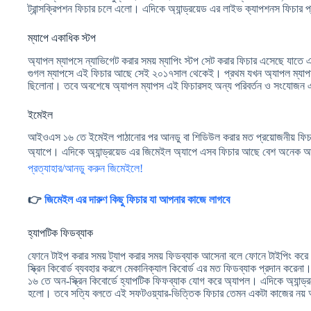
ট্রান্সক্রিপশন ফিচার চলে এলো। এদিকে অ্যান্ড্রয়েড এর লাইভ ক্যাপশনস ফিচার 
ম্যাপে একাধিক স্টপ
অ্যাপল ম্যাপসে ন্যাভিগেট করার সময় ম্যাপিং স্টপ সেট করার ফিচার এসেছে যাতে
গুগল ম্যাপসে এই ফিচার আছে সেই ২০১৭সাল থেকেই। প্রথম যখন অ্যাপল ম্যাপস ম
ছিলোনা। তবে অবশেষে অ্যাপল ম্যাপস এই ফিচারসহ অন্য পরিবর্তন ও সংযোজন 
ইমেইল
আইওএস ১৬ তে ইমেইল পাঠানোর পর আনডু বা শিডিউল করার মত প্রয়োজনীয় ফ
অ্যাপে। এদিকে অ্যান্ড্রয়েড এর জিমেইল অ্যাপে এসব ফিচার আছে বেশ অন
প্রত্যাহার/আনডু করুন জিমেইলে!
👉
জিমেইল এর দারুণ কিছু ফিচার যা আপনার কাজে লাগবে
হ্যাপটিক ফিডব্যাক
ফোনে টাইপ করার সময় ট্যাপ করার সময় ফিডব্যাক আসেনা বলে ফোনে টাইপিং ক
স্ক্রিন কিবোর্ড ব্যবহার করলে মেকানিক্যাল কিবোর্ড এর মত ফিডব্যাক প্রদান করেন
১৬ তে অন-স্ক্রিন কিবোর্ডে হ্যাপটিক ফিফব্যাক যোগ করে অ্যাপল। এদিকে অ্যান্
হলো। তবে সত্যি বলতে এই সফটওয়্যার-ভিত্তিক ফিচার তেমন একটা কাজের নয় অধ