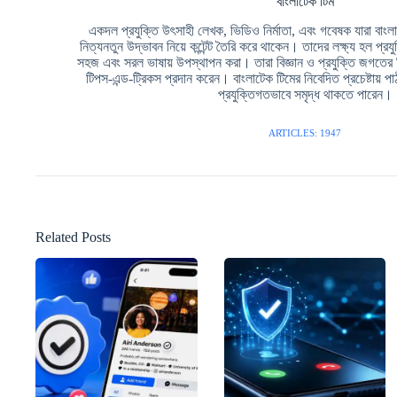
বাংলাটেক টিম
একদল প্রযুক্তি উৎসাহী লেখক, ভিডিও নির্মাতা, এবং গবেষক যারা বাংলা ভ
নিত্যনতুন উদ্ভাবন নিয়ে কন্টেন্ট তৈরি করে থাকেন। তাদের লক্ষ্য হল প্রয
সহজ এবং সরল ভাষায় উপস্থাপন করা। তারা বিজ্ঞান ও প্রযুক্তি জগতের
টিপস-এন্ড-ট্রিকস প্রদান করেন। বাংলাটেক টিমের নিবেদিত প্রচেষ্টায
প্রযুক্তিগতভাবে সমৃদ্ধ থাকতে পারেন।
ARTICLES: 1947
Related Posts