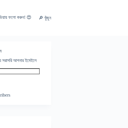
ডিয়ায় ফলো করুন! 😍
🔎 খুঁজুন
ন
থ্য সরাসরি আপনার ইমেইলে
ribers