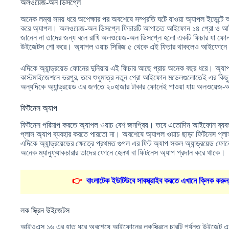
অলওয়েজ-অন ডিসপ্লে
অনেক লম্বা সময় ধরে অপেক্ষার পর অবশেষে সম্প্রতি ঘটে যাওয়া অ্যাপল ইভেন্ট
করে অ্যাপল। অলওয়েজ-অন ডিসপ্লে ফিচারটি আপাতত আইফোন ১৪ প্রো ও আইফোন
জানেন না তাদের জন্য বলে রাখি অলওয়েজ-অন ডিসপ্লে হলো একটি ফিচার যা ফোন 
উইজেটস শো করে। অ্যাপল ওয়াচ সিরিজ ৫ থেকে এই ফিচার থাকলেও আইফোনে 
এদিকে অ্যান্ড্রয়েড ফোনের দুনিয়ায় এই ফিচার আছে প্রায় অনেক বছর ধরে। অ্
কাস্টমাইজেশনে ভরপুর, তবে শুধুমাত্র নতুন প্রো আইফোন মডেলগুলোতেই এর কিছু 
অন্যদিকে অ্যান্ড্রয়েড এর জগতে ২০হাজার টাকার ফোনেই পাওয়া যায় অলওয়েজ
ফিটনেস অ্যাপ
ফিটনেস পরিমাপ করতে অ্যাপল ওয়াচ বেশ জনপ্রিয়। তবে এতোদিন আইফোন ব্যবহা
প্লাস অ্যাপ ব্যবহার করতে পারতো না। অবশেষে অ্যাপল ওয়াচ ছাড়া ফিটনেস প্লা
এদিকে অ্যান্ড্রয়েডের ক্ষেত্রে প্রথমত গুগল এর ফিট অ্যাপ সকল অ্যান্ড্রয়েড ফ
অনেক ম্যানুফ্যাকচারার তাদের ফোনে হেলথ বা ফিটনেস অ্যাপ প্রদান করে থাকে।
👉
বাংলাটেক ইউটিউবে সাবস্ক্রাইব করতে এখানে ক্লিক করুন
লক স্ক্রিন উইজেটস
আইওএস ১৬ এর হাত ধরে অবশেষে আইফোনের লকস্ক্রিনে চারটি পর্যন্ত উইজেট 