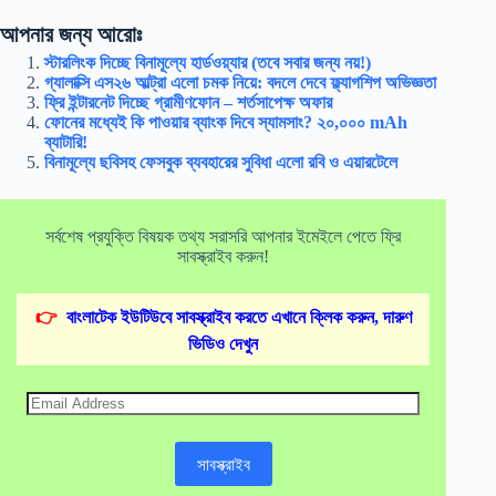
আপনার জন্য আরোঃ
স্টারলিংক দিচ্ছে বিনামূল্যে হার্ডওয়্যার (তবে সবার জন্য নয়!)
গ্যালাক্সি এস২৬ আল্ট্রা এলো চমক নিয়ে: বদলে দেবে ফ্ল্যাগশিপ অভিজ্ঞতা
ফ্রি ইন্টারনেট দিচ্ছে গ্রামীণফোন – শর্তসাপেক্ষ অফার
ফোনের মধ্যেই কি পাওয়ার ব্যাংক দিবে স্যামসাং? ২০,০০০ mAh
ব্যাটারি!
বিনামূল্যে ছবিসহ ফেসবুক ব্যবহারের সুবিধা এলো রবি ও এয়ারটেলে
সর্বশেষ প্রযুক্তি বিষয়ক তথ্য সরাসরি আপনার ইমেইলে পেতে ফ্রি
সাবস্ক্রাইব করুন!
👉
বাংলাটেক ইউটিউবে সাবস্ক্রাইব করতে এখানে ক্লিক করুন, দারুণ
ভিডিও দেখুন
Email
Address
সাবস্ক্রাইব