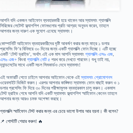
আপনি যদি একজন আইফোন ব্যবহারকারী হয়ে থাকেন আর স্যামসাং গ্যালাক্সি
সিরিজের লেটেস্ট ফ্ল্যাগশিপ ফোনগুলোর প্রতি আগ্রহ অনুভব করেন, তাহলে
আপনার জন্য দারুণ এক সুযোগ এনেছে স্যামসাং।
কোম্পানিটি আইফোন ব্যবহারকারীদের দৃষ্টি আকর্ষণ করার জন্য মাত্র ১ ডলার
প্রসেসিং ফি’র বিনিময়ে ৩০ দিনের জন্য একটি গ্যালাক্সি ফোন দিচ্ছে। এটি হচ্ছে
একটি ‘টেস্ট ড্রাইভ’, অর্থাৎ এই এক মাস আপনি স্যামসাং
গ্যালাক্সি এস৬ এজ
,
এস৬ এজ+
কিংবা
গ্যালাক্সি নোট ৫
পরখ করে দেখতে পারবেন। শুধু তাই নয়,
হ্যান্ডসেটের সাথে একটি সচল সিমকার্ডও দেবে স্যামসাং!
এই অফারটি পেতে চাইলে আপনার আইফোন থেকে এই
স্যামসাং প্রোমোশনস
ওয়েবসাইট ভিজিট করুন। এরপর আপনার কাঙ্ক্ষিত স্যামসাং ফোন বাছাই করুন ও ১
ডলার প্রসেসিং ফি দিয়ে ৩০ দিনের পরীক্ষামূলক ব্যবহারকাল চালু করুন। একমাস
টেস্ট ড্রাইভ শেষে আপনি যদি একটি স্যামসাং ফ্ল্যাগশিপ স্মার্টফোন কেনেন তাহলে
আপনার জন্য আরও চমক অপেক্ষা করছে।
গ্যালাক্সি স্মার্টফোন টেস্ট করার জন্য এর চেয়ে ভালো উপায় আর হয়না। কী বলেন?
📌 পোস্টটি শেয়ার করুন! 🔥