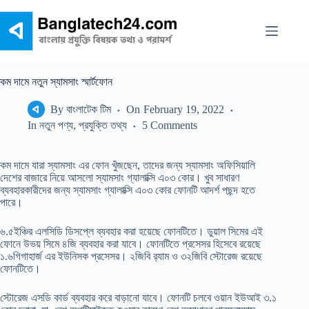
Skip
to
content
কম দামে নতুন স্যামসাং স্মার্টফোন
By
বাংলাটেক টিম
On
February 19, 2022
In
নতুন পণ্য
,
প্রযুক্তি তথ্য
5 Comments
কম দামে যারা স্যামসাং এর ফোন খুঁজছেন, তাদের জন্য স্যামসাং অফিসিয়ালি
দেশের বাজারে নিয়ে আসলো স্যামসাং গ্যালাক্সি এ০৩ কোর। খুব সাধারণ
ব্যবহারকারীদের জন্য স্যামসাং গ্যালাক্সি এ০৩ কোর ফোনটি আদর্শ পছন্দ হতে
পারে।
৬.৫ইঞ্চির এলসিডি ডিসপ্লে ব্যবহার করা হয়েছে ফোনটিতে। ডুয়াল সিমের এই
ফোনে উভয় সিমে ৪জি ব্যবহার করা যাবে। ফোনটিতে প্রসেসর হিসেবে রয়েছে
১.৬গিগাহার্জ এর ইউনিসক প্রসেসর। ২জিবি র‍্যাম ও ৩২জিবি স্টোরেজ রয়েছে
ফোনটিতে।
স্টোরেজ এসডি কার্ড ব্যবহার করে বাড়ানো যাবে। ফোনটি চলবে ওয়ান ইউআই ৩.১