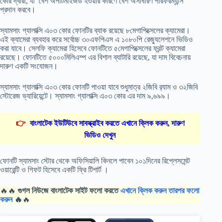
কোর দ্বারা, যা বেশ অপটিমাইজড হওয়ার কারণে বেশ অসাধারণ পারফরম্যান্স
প্রদান করবে।
স্যামসাং গ্যালাক্সি এ০৩ কোর ফোনটির ব্যাক রয়েছে ৮মেগাপিক্সেলের ক্যামেরা।
এই ক্যামেরা ব্যবহার করে সর্বোচ্চ ৩০এফপিএস এ ১০৮০পি রেজ্যুলেশনে ভিডিও
করা যাবে। সেলফি ক্যামেরা হিসেবে ফোনটিতে ৫মেগাপিক্সেলের ফ্রন্ট ক্যামেরা
রয়েছে। ফোনটিতে ৫০০০মিলিএম্প এর বিশাল ব্যাটারি রয়েছে, যা দাম বিবেচনায়
দারুণ একটি সংযোজন।
স্যামসাং গ্যালাক্সি এ০৩ কোর ফোনটি পাওয়া যাবে শুধুমাত্র ২জিবি র‍্যাম ও ৩২জিবি
স্টোরেজ ভ্যারিয়েন্টে। স্যামসাং গ্যালাক্সি এ০৩ কোর এর দাম ৯,৬৯৯।
👉
বাংলাটেক ইউটিউবে সাবস্ক্রাইব করতে এখানে ক্লিক করুন, দারুণ
ভিডিও দেখুন
ফোনটি স্যামসাং স্টোর থেকে অফিসিয়ালি কিনলে পাবেন ১০১দিনের রিপ্লেসমেন্ট
ওয়ারেন্টি ও গিফট হিসেবে একটি ফ্রি টিশার্ট ।
🔥🔥
গুগল নিউজে বাংলাটেক সাইট ফলো করতে
এখানে ক্লিক করুন তারপর ফলো
করুন
🔥
🔥