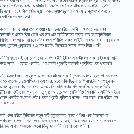
এক্সপেরিয়া এসপি এবং এল মডেলের এই ডিভাইসগুলো প্রিমিয়াম প্রাইসের না হলেও
এদের স্পেসিফিকেশন অসাধারণ। এসপি সেটটিতে থাকছে ৪.৬ ইঞ্চি ৭২০পি
ডিসপ্লে, ১.৭ গিগাহার্টজ ডুয়াল কোর স্ন্যাপড্রাগন এস ফোর প্রসেসর এবং ৮
মেগাপিক্সেল ক্যামেরা।
কালো, লাল ও সাদা রঙে পাওয়া যাবে এক্সপেরিয়া এসপি। দেখতে অনেকটা
ফ্ল্যাগশিপ এক্সপেরিয়া জেড এর মত এই স্মার্টফোনের কভার হবে অ্যালুমিনিয়াম
নির্মিত এবং আরও থাকবে সনির বহুল পরিচিত স্বচ্ছ লাইট এনাবলড বার। প্রায় এক
বছর পুরাতন এন্ড্রয়েড ৪.১ অপারেটিং সিস্টেমে চলবে এক্সপেরিয়া এসপি।
সনি’র নতুন এই ফোনে পাবেন ৮ গিগাবাইট ইন্টারনাল স্টোরেজ এবং মাইক্রোএসডি
কার্ড স্লট। এছাড়া এলটিই, এনএফসি প্রভৃতি দরকারী প্রযুক্তি তো থাকছেই।
সনি এক্সপেরিয়া এল মূলত আরও কম দামের একটি এন্ড্রয়েড ডিভাইস; তা স্বত্বেও
এতে রয়েছে ৮ মেগাপিক্সেল ক্যামেরা, ৪.৩ ইঞ্চি স্ক্রিন, ১ গিগাহার্টজ স্ন্যাপড্রাগন
এস৪ ডুয়াল কোর প্রসেসর, এনএফসি, মাইক্রোএসডি কার্ড স্লট সহ ৮ জিবি
ইন্টারনাল স্টোরেজ প্রভৃতি। এন্ড্রয়েড ৪.১ অপারেটিং সিস্টেম চালিত এই ডিভাইসে
কোন এলটিই সংযোগ নেই। তবে থ্রিজি সুবিধা উপভোগ করা যাবে এক্সপেরিয়া এল
সার্টফোনে।
সনি এক্সপেরিয়া সিরিজের নতুন দুটি হ্যান্ডসেটই মূলত এশিয়া এবং ইউরোপের
গ্রাহকদের কথা চিন্তা করে ডিজাইন করা হয়েছে। এর সম্ভাব্য দাম বা অন্য কোন
রিলিজ এরিয়া সম্পর্কে এখনো কিছু জানায়নি নির্মাতা কোম্পানি।