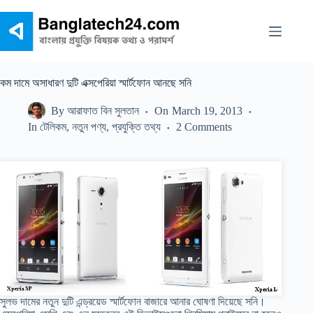
Skip
to
content
কম দামে অসাধারণ দুটি এক্সপেরিয়া স্মার্টফোন আনছে সনি
By
আরাফাত বিন সুলতান
On
March 19, 2013
In
টেলিকম
,
নতুন পণ্য
,
প্রযুক্তি তথ্য
2 Comments
সুলভ দামের নতুন দুটি এন্ড্রয়েড স্মার্টফোন বাজারে আনার ঘোষণা দিয়েছে সনি।