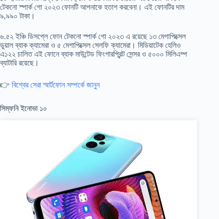
টেকনো স্পার্ক গো ২০২৩ ফোনটি আপনাকে হতাশ করবেনা। এই ফোনটির দাম
৯,৯৯০ টাকা।
৬.৫২ ইঞ্চি ডিসপ্লে ফোন টেকনো স্পার্ক গো ২০২৩ এ রয়েছে ১৩ মেগাপিক্সেল
ডুয়াল ব্যাক ক্যামেরা ও ৫ মেগাপিক্সেল সেলফি ক্যামেরা। মিডিয়াটেক হেলিও
এ১২২ চালিত এই ফোনে ব্যাক মাউন্টেড ফিংগারপ্রিন্ট সেন্সর ও ৫০০০ মিলিএম্প
ব্যাটারি রয়েছে।
👉
বিশ্বের সেরা স্মার্টফোন সম্পর্কে জানুন
সিম্ফনি ইনোভা ১০