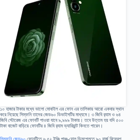
১০ হাজার টাকার মধ্যে ভালো মোবাইল এর ফোন এর তালিকায় আরো একবার স্থান
করে নিয়েছে সিম্ফনি তাদের জেড৬০ ডিভাইসটির মাধ্যমে। ৩ জিবি র‍্যাম ও ৬৪
জিবি স্টোরেজ এর ফোনটি পাওয়া যাবে ৯,৯৯৯ টাকায়। তবে উত্তম হয় যদি ৫০০
টাকা বাজেট বাড়িয়ে ফোনটির ৪ জিবি র‍্যাম ভ্যারিয়ান্ট কিনতে পারেন।
সিম্ফনি জেড৬০
ফোনটিতে ৬.৫২ ইঞ্চি পাঞ্চ-হোল ডিসপ্লেতে ৯০ হার্জ রিফ্রেশ