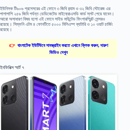
ইউনিসক টি৬০৬ প্রসেসরের এই ফোনে ৩ জিবি র‍্যাম ও ৩২ জিবি স্টোরেজ এর
পাশাপাশি ২৫৬ জিবি পর্যন্ত ডেডিকেটেড মাইক্রোএসডি কার্ড স্লট পেয়ে যাবেন।
আরো অসাধারণ বিষয় হলো এই ফোনে সাইড মাউন্টেড ফিংগারপ্রিন্ট সেন্সরও
রয়েছে। সিম্ফনি এটম ৪ ফোনটিতে ৫০০০ মিলিএম্প ব্যাটারি ও ১০ ওয়াট চার্জিং
রয়েছে।
👉
বাংলাটেক ইউটিউবে সাবস্ক্রাইব করতে এখানে ক্লিক করুন, দারুণ
ভিডিও দেখুন
ইনফিনিক্স স্মার্ট ৭