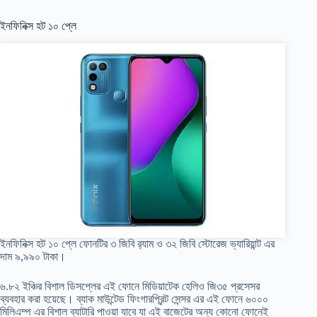
ইনফিনিক্স হট ১০ প্লে
ইনফিনিক্স হট ১০ প্লে ফোনটির ৩ জিবি র‍্যাম ও ৩২ জিবি স্টোরেজ ভ্যারিয়ান্ট এর
দাম ৯,৯৯০ টাকা।
৬.৮২ ইঞ্চির বিশাল ডিসপ্লের এই ফোনে মিডিয়াটেক হেলিও জি৩৫ প্রসেসর
ব্যবহার করা হয়েছে। ব্যাক মাউন্টেড ফিংগারপ্রিন্ট সেন্সর এর এই ফোনে ৬০০০
মিলিএম্প এর বিশাল ব্যাটারি পাওয়া যাবে যা এই বাজেটের অন্য কোনো ফোনেই