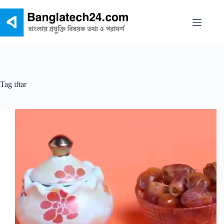
Skip
to
content
Tag
iftar