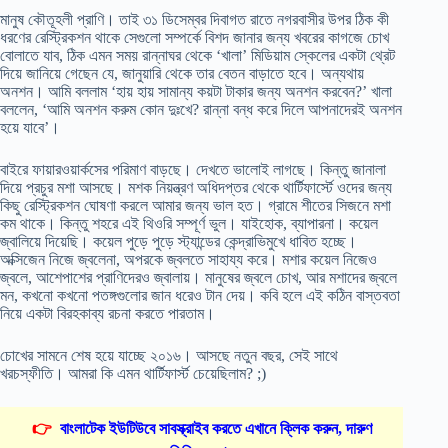
মানুষ কৌতূহলী প্রাণি। তাই ৩১ ডিসেম্বর দিবাগত রাতে নগরবাসীর উপর ঠিক কী
ধরণের রেস্ট্রিকশন থাকে সেগুলো সম্পর্কে বিশদ জানার জন্য খবরের কাগজে চোখ
বোলাতে যাব, ঠিক এমন সময় রান্নাঘর থেকে ‘খালা’ মিডিয়াম স্কেলের একটা থ্রেট
দিয়ে জানিয়ে গেছেন যে, জানুয়ারি থেকে তার বেতন বাড়াতে হবে। অন্যথায়
অনশন। আমি বললাম ‘হায় হায় সামান্য কয়টা টাকার জন্য অনশন করবেন?’ খালা
বললেন, ‘আমি অনশন করুম কোন দুঃখে? রান্না বন্ধ করে দিলে আপনাদেরই অনশন
হয়ে যাবে’।
বাইরে ফায়ারওয়ার্কসের পরিমাণ বাড়ছে। দেখতে ভালোই লাগছে। কিন্তু জানালা
দিয়ে প্রচুর মশা আসছে। মশক নিয়ন্ত্রণ অধিদপ্তর থেকে থার্টিফার্স্টে ওদের জন্য
কিছু রেস্ট্রিকশন ঘোষণা করলে আমার জন্য ভাল হত। গ্রামে শীতের সিজনে মশা
কম থাকে। কিন্তু শহরে এই থিওরি সম্পূর্ণ ভুল। যাইহোক, ব্যাপারনা। কয়েল
জ্বালিয়ে দিয়েছি। কয়েল পুড়ে পুড়ে স্ট্যান্ডের কেন্দ্রাভিমুখে ধাবিত হচ্ছে।
অক্সিজেন নিজে জ্বলেনা, অপরকে জ্বলতে সাহায্য করে। মশার কয়েল নিজেও
জ্বলে, আশেপাশের প্রাণিদেরও জ্বালায়। মানুষের জ্বলে চোখ, আর মশাদের জ্বলে
মন, কখনো কখনো পতঙ্গগুলোর জান ধরেও টান দেয়। কবি হলে এই কঠিন বাস্তবতা
নিয়ে একটা বিরহকাব্য রচনা করতে পারতাম।
চোখের সামনে শেষ হয়ে যাচ্ছে ২০১৬। আসছে নতুন বছর, সেই সাথে
খরচস্ফীতি। আমরা কি এমন থার্টিফার্স্ট চেয়েছিলাম? ;)
👉
বাংলাটেক ইউটিউবে সাবস্ক্রাইব করতে এখানে ক্লিক করুন, দারুণ