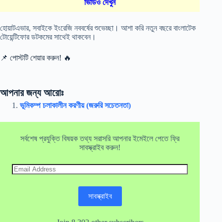
ভিডিও দেখুন
হোয়াটএভার, সবাইকে ইংরেজি নববর্ষের শুভেচ্ছা। আশা করি নতুন বছরে বাংলাটেক
টোয়েন্টিফোর ডটকমের সাথেই থাকবেন।
📌 পোস্টটি শেয়ার করুন! 🔥
আপনার জন্য আরোঃ
ভূমিকম্প চলাকালীন করণীয় (জরুরি সচেতনতা)
সর্বশেষ প্রযুক্তি বিষয়ক তথ্য সরাসরি আপনার ইমেইলে পেতে ফ্রি
সাবস্ক্রাইব করুন!
Email
Address
সাবস্ক্রাইব