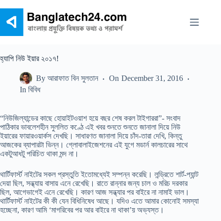
Skip
to
content
হ্যাপি নিউ ইয়ার ২০১৭!
By
আরাফাত বিন সুলতান
On
December 31, 2016
In
বিবিধ
“নিউজিল্যান্ডের কাছে হোয়াইটওয়াশ হয়ে বছর শেষ করল টাইগাররা”- সংবাদ
পাঠিকার ভাবলেশহীন সুললিত কণ্ঠে এই খবর শুনতে শুনতে জানালা দিয়ে নিউ
ইয়ারের ফায়ারওয়ার্কস দেখছি। সাধারণত জানালা দিয়ে চাঁদ-তারা দেখি, কিন্তু
আজকের ব্যাপারটা ভিন্ন। গ্লোবালাইজেশনের এই যুগে মডার্ন কালচারের সাথে
একটুআধটু পরিচিত থাকা মন্দ না।
থার্টিফার্স্ট নাইটের সকল প্রস্তুতি ইতোমধ্যেই সম্পন্ন করেছি। লন্ড্রিতে শার্ট-প্যান্ট
দেয়া ছিল, সন্ধ্যায় বাসায় এনে রেখেছি। রাতে রান্নার জন্য চাল ও মরিচ দরকার
ছিল, আগেভাগেই এনে রেখেছি। কারণ আজ সন্ধ্যার পর বাইরে না নামাই ভাল।
থার্টিফার্স্ট নাইটের কী কী যেন বিধিনিষেধ আছে। যদিও এতে আমার কোনোই সমস্যা
হচ্ছেনা, কারণ আমি ‘মাগরিবের পর আর বাইরে না থাকা’য় অভ্যস্ত।