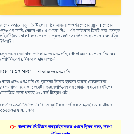
দেশের বাজারে নতুন তিনটি ফোন নিয়ে আসলো শাওমির পোকো ব্র্যান্ড। পোকো
এক্স৩ এনএফসি, পোকো এম২ ও পোকো সি৩ – এই স্মার্টফোন তিনটি আজ ফেসবুক
লাইভস্ট্রিমে ঘোষণা করে পোকো। প্রত্যেকটা ফোনেই থাকছে পোকোর এড-ফ্রি
ইউআই।
চলুন জেনে নেয়া যাক, পোকো এক্স৩ এনএফসি, পোকো এম২ ও পোকো সি৩ এর
স্পেসিফিকেশন, ফিচার ও দাম সম্পর্কে।
POCO X3 NFC – পোকো এক্স৩ এনএফসি
পোকো এক্স৩ এনএফসি তে প্রসেসর হিসেবে ব্যবহৃত হয়েছে কোয়ালকমের
স্ন্যাপড্রাগন ৭৩২জি চিপসেট। ৬৪মেগাপিক্সেল এর কোয়াড ক্যামেরা সেটাপের
ফোনটিতে আরো থাকছে ১২০হার্জ রিফ্রেশ রেট।
ফোনটির ৬০০মিলিএম্প এর বিশাল ব্যাটারিকে চার্জ করতে বক্সেই দেওয়া থাকবে
৩৩ওয়াটের ফাস্ট চার্জার।
👉
বাংলাটেক ইউটিউবে সাবস্ক্রাইব করতে এখানে ক্লিক করুন, দারুণ
ভিডিও দেখুন