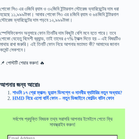
পোকো সি৩ এর ৩জিবি র‍্যাম ও ৩২জিবি ইন্টারনাল স্টোরেজ ভ্যারিয়েন্টের দাম ধরা
হয়েছে ১১,৯৯৯টাকা। আবার পোকো সি৩ এর ৪জিবি র‍্যাম ও ৬৪জিবি ইন্টারনাল
স্টোরেজ ভ্যারিয়েন্টের দাম পড়বে ১২,৯৯৯টাকা।
স্পেসিফিকেশন অনুসারে ফোন তিনটির দাম কিছুটা বেশি মনে হতে পারে। তবে
পোকো যেহেতু বিদেশী ব্র‍্যান্ড, তাই তাদের ৫৭% ট্যাক্স দিতে হয় – এই বিষয়টিও
মাথায় রাখা জরুরি। এই তিনটি ফোন নিয়ে আপনার মতামত কী? আমাদের জানান
কমেন্ট সেকশনে।
📌 পোস্টটি শেয়ার করুন! 🔥
আপনার জন্য আরোঃ
শাওমি ১৭ প্রো ম্যাক্স: ডুয়াল ডিসপ্লে ও দানবীয় ব্যাটারির নতুন অধ্যায়?
HMD নিয়ে এলো বার্বি ফোন – নতুন ডিজাইনে ফোল্ডিং বাটন ফোন
সর্বশেষ প্রযুক্তি বিষয়ক তথ্য সরাসরি আপনার ইমেইলে পেতে ফ্রি
সাবস্ক্রাইব করুন!
Email