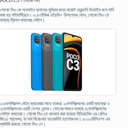
POCO C3 – পোকো সি৩
পোকো সি৩ কে অনলাইন ক্লাসের সুবিধার জন্য বাজেট ফ্রেন্ডলি ডিভাইস বলে দাবি
করা হয় লাইভস্ট্রিমে। ৬.৫৩ইঞ্চির এইচডি+ ডিসপ্লের ফোন, পোকো সি৩ তে
থাকছে ট্রিপল ক্যামেরা সেটাপ।
১৩মেগাপিক্সেল মেইন ক্যামেরার সাথে থাকছে ২মেগাপিক্সেলের একটি ম্যাক্রো ও
২মেগাপিক্সেলের একটি ডেপথ সেন্সর। ফোনের সামনে থাকছে ৫মেগাপিক্সেলের
সেল্ফি ক্যামেরা। পোকো সি৩ তে ব্যবহার করা হয়েছে মিডিয়াটেক এর হেলিও
জি৩৫ প্রসেসর, যা দাম বিবেচনায় অনেকটাই হতাশাজনক। ৫০০০মিলিএম্প এর
ব্যাটারি থাকছে পোকো সি৩ তে।