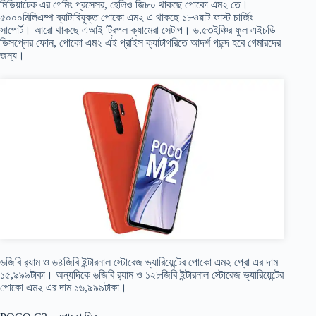
মিডিয়াটেক এর গেমিং প্রসেসর, হেলিও জি৮০ থাকছে পোকো এম২ তে।
৫০০০মিলিএম্প ব্যাটারিযুক্ত পোকো এম২ এ থাকছে ১৮ওয়াট ফাস্ট চার্জিং
সাপোর্ট। আরো থাকছে এআই ট্রিপল ক্যামেরা সেটাপ। ৬.৫৩ইঞ্চির ফুল এইচডি+
ডিসপ্লের ফোন, পোকো এম২ এই প্রাইস ক্যাটাগরিতে আদর্শ পছন্দ হবে গেমারদের
জন্য।
৬জিবি র‍্যাম ও ৬৪জিবি ইন্টারনাল স্টোরেজ ভ্যারিয়েন্টের পোকো এম২ প্রো এর দাম
১৫,৯৯৯টাকা। অন্যদিকে ৬জিবি র‍্যাম ও ১২৮জিবি ইন্টারনাল স্টোরেজ ভ্যারিয়েন্টের
পোকো এম২ এর দাম ১৬,৯৯৯টাকা।