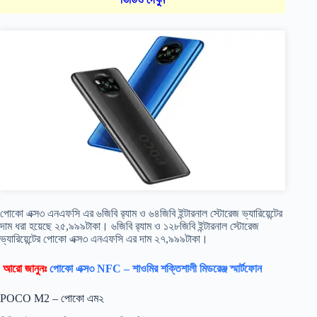
পোকো এক্স৩ এনএফসি এর ৬জিবি র‍্যাম ও ৬৪জিবি ইন্টারনাল স্টোরেজ ভ্যারিয়েন্টের
দাম ধরা হয়েছে ২৫,৯৯৯টাকা। ৬জিবি র‍্যাম ও ১২৮জিবি ইন্টারনাল স্টোরেজ
ভ্যারিয়েন্টের পোকো এক্স৩ এনএফসি এর দাম ২৭,৯৯৯টাকা।
আরো জানুনঃ
পোকো এক্স৩ NFC – শাওমির শক্তিশালী মিডরেঞ্জ স্মার্টফোন
POCO M2 – পোকো এম২