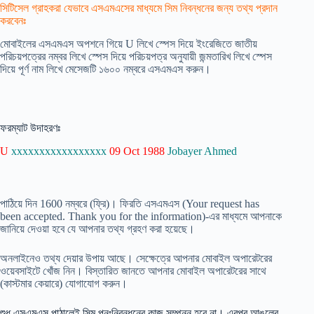
সিটিসেল গ্রাহকরা যেভাবে এসএমএসের মাধ্যমে সিম নিবন্ধনের জন্য তথ্য প্রদান
করবেনঃ
মোবাইলের এসএমএস অপশনে গিয়ে U লিখে স্পেস দিয়ে ইংরেজিতে জাতীয়
পরিচয়পত্রের নম্বর লিখে স্পেস দিয়ে পরিচয়পত্র অনুযায়ী জন্মতারিখ লিখে স্পেস
দিয়ে পূর্ণ নাম লিখে মেসেজটি ১৬০০ নম্বরে এসএমএস করুন।
ফরম্যাট উদাহরণঃ
U
xxxxxxxxxxxxxxxxx
09 Oct 1988
Jobayer Ahmed
পাঠিয়ে দিন 1600 নম্বরে (ফ্রি)। ফিরতি এসএমএস (Your request has
been accepted. Thank you for the information)-এর মাধ্যমে আপনাকে
জানিয়ে দেওয়া হবে যে আপনার তথ্য গ্রহণ করা হয়েছে।
অনলাইনেও তথ্য দেয়ার উপায় আছে। সেক্ষেত্রে আপনার মোবাইল অপারেটরের
ওয়েবসাইটে খোঁজ নিন। বিস্তারিত জানতে আপনার মোবাইল অপারেটরের সাথে
(কাস্টমার কেয়ারে) যোগাযোগ করুন।
শুধু এসএমএস পাঠালেই সিম পুনঃনিবন্ধনের কাজ সম্পন্ন হবে না। এরপর আঙুলের