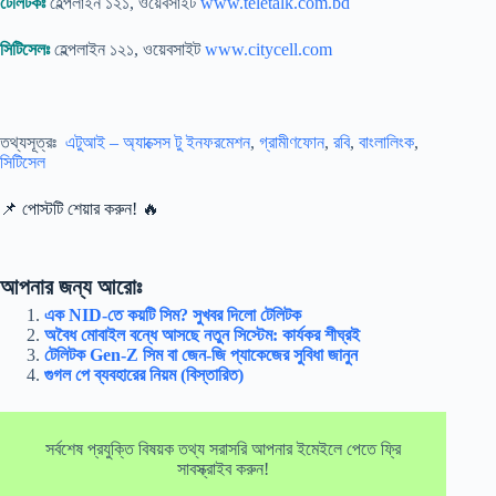
টেলিটকঃ
হেল্পলাইন ১২১, ওয়েবসাইট
www.teletalk.com.bd
সিটিসেলঃ
হেল্পলাইন ১২১, ওয়েবসাইট
www.citycell.com
তথ্যসূত্রঃ
এটুআই – অ্যাক্সেস টু ইনফরমেশন
,
গ্রামীণফোন
,
রবি
,
বাংলালিংক
,
সিটিসেল
📌 পোস্টটি শেয়ার করুন! 🔥
আপনার জন্য আরোঃ
এক NID-তে কয়টি সিম? সুখবর দিলো টেলিটক
অবৈধ মোবাইল বন্ধে আসছে নতুন সিস্টেম: কার্যকর শীঘ্রই
টেলিটক Gen-Z সিম বা জেন-জি প্যাকেজের সুবিধা জানুন
গুগল পে ব্যবহারের নিয়ম (বিস্তারিত)
সর্বশেষ প্রযুক্তি বিষয়ক তথ্য সরাসরি আপনার ইমেইলে পেতে ফ্রি
সাবস্ক্রাইব করুন!