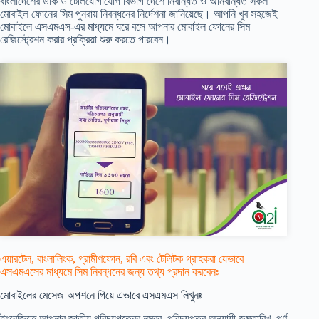
বাংলাদেশের ডাক ও টেলিযোগাযোগ বিভাগ দেশে নিবন্ধিত ও অনিবন্ধিত সকল
মোবাইল ফোনের সিম পুনরায় নিবন্ধনের নির্দেশনা জানিয়েছে। আপনি খুব সহজেই
মোবাইলে এসএমএস-এর মাধ্যমে ঘরে বসে আপনার মোবাইল ফোনের সিম
রেজিস্ট্রেশন করার প্রক্রিয়া শুরু করতে পারবেন।
এয়ারটেল, বাংলালিংক, গ্রামীণফোন, রবি এবং টেলিটক গ্রাহকরা যেভাবে
এসএমএসের মাধ্যমে সিম নিবন্ধনের জন্য তথ্য প্রদান করবেনঃ
মোবাইলের মেসেজ অপশনে গিয়ে এভাবে এসএমএস লিখুনঃ
ইংরেজিতে আপনার জাতীয় পরিচয়পত্রের নম্বর, পরিচয়পত্র অনুযায়ী জন্মতারিখ, পূর্ণ