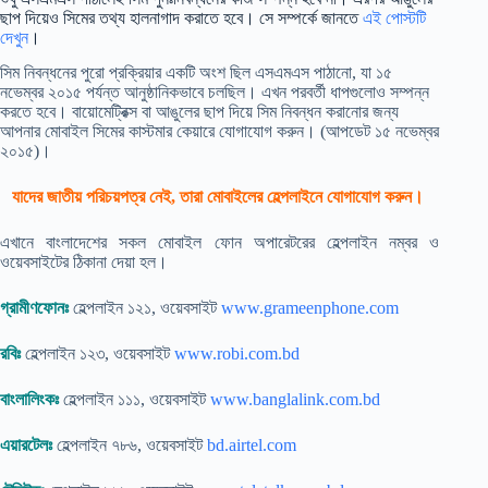
ছাপ দিয়েও সিমের তথ্য হালনাগাদ করাতে হবে। সে সম্পর্কে জানতে
এই পোস্টটি
দেখুন
।
সিম নিবন্ধনের পুরো প্রক্রিয়ার একটি অংশ ছিল এসএমএস পাঠানো, যা ১৫
নভেম্বর ২০১৫ পর্যন্ত আনুষ্ঠানিকভাবে চলছিল। এখন পরবর্তী ধাপগুলোও সম্পন্ন
করতে হবে। বায়োমেট্রিক্স বা আঙুলের ছাপ দিয়ে সিম নিবন্ধন করানোর জন্য
আপনার মোবাইল সিমের কাস্টমার কেয়ারে যোগাযোগ করুন। (আপডেট ১৫ নভেম্বর
২০১৫)।
যাদের জাতীয় পরিচয়পত্র নেই, তারা মোবাইলের হেল্পলাইনে যোগাযোগ করুন।
এখানে বাংলাদেশের সকল মোবাইল ফোন অপারেটরের হেল্পলাইন নম্বর ও
ওয়েবসাইটের ঠিকানা দেয়া হল।
গ্রামীণফোনঃ
হেল্পলাইন ১২১, ওয়েবসাইট
www.grameenphone.com
রবিঃ
হেল্পলাইন ১২৩, ওয়েবসাইট
www.robi.com.bd
বাংলালিংকঃ
হেল্পলাইন ১১১, ওয়েবসাইট
www.banglalink.com.bd
এয়ারটেলঃ
হেল্পলাইন ৭৮৬, ওয়েবসাইট
bd.airtel.com