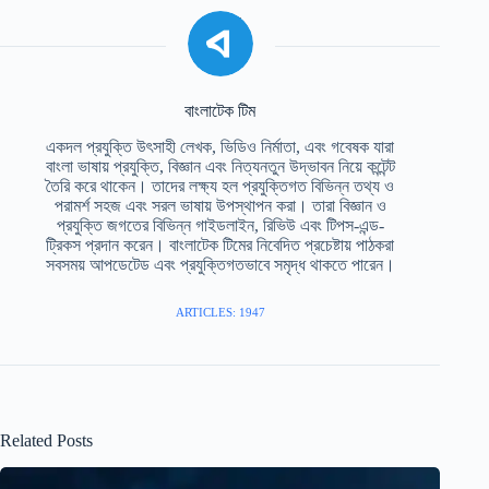
বাংলাটেক টিম
একদল প্রযুক্তি উৎসাহী লেখক, ভিডিও নির্মাতা, এবং গবেষক যারা
বাংলা ভাষায় প্রযুক্তি, বিজ্ঞান এবং নিত্যনতুন উদ্ভাবন নিয়ে কন্টেন্ট
তৈরি করে থাকেন। তাদের লক্ষ্য হল প্রযুক্তিগত বিভিন্ন তথ্য ও
পরামর্শ সহজ এবং সরল ভাষায় উপস্থাপন করা। তারা বিজ্ঞান ও
প্রযুক্তি জগতের বিভিন্ন গাইডলাইন, রিভিউ এবং টিপস-এন্ড-
ট্রিকস প্রদান করেন। বাংলাটেক টিমের নিবেদিত প্রচেষ্টায় পাঠকরা
সবসময় আপডেটেড এবং প্রযুক্তিগতভাবে সমৃদ্ধ থাকতে পারেন।
ARTICLES: 1947
Related Posts