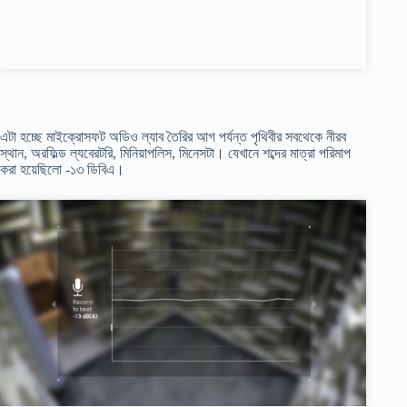
এটা হচ্ছে মাইক্রোসফট অডিও ল্যাব তৈরির আগ পর্যন্ত পৃথিবীর সবথেকে নীরব
স্থান, অরফিল্ড ল্যবেরটরি, মিনিয়াপলিস, মিনেসটা। যেখানে শব্দের মাত্রা পরিমাপ
করা হয়েছিলো -১৩ ডিবিএ।