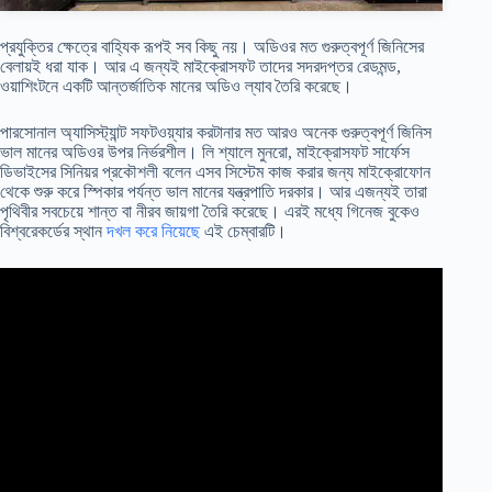
প্রযুক্তির ক্ষেত্রে বাহ্যিক রূপই সব কিছু নয়। অডিওর মত গুরুত্বপূর্ণ জিনিসের
বেলায়ই ধরা যাক। আর এ জন্যই মাইক্রোসফট তাদের সদরদপ্তর রেডমন্ড,
ওয়াশিংটনে একটি আন্তর্জাতিক মানের অডিও ল্যাব তৈরি করেছে।
পারসোনাল অ্যাসিস্ট্যান্ট সফটওয়্যার করটানার মত আরও অনেক গুরুত্বপূর্ণ জিনিস
ভাল মানের অডিওর উপর নির্ভরশীল। লি শ্যালে মুনরো, মাইক্রোসফট সার্ফেস
ডিভাইসের সিনিয়র প্রকৌশলী বলেন
এসব সিস্টেম কাজ করার জন্য মাইক্রোফোন
থেকে শুরু করে স্পিকার পর্যন্ত ভাল মানের যন্ত্রপাতি দরকার। আর এজন্যই তারা
পৃথিবীর সবচেয়ে শান্ত বা নীরব জায়গা তৈরি করেছে। এরই মধ্যে গিনেজ বুকেও
বিশ্বরেকর্ডের স্থান
দখল করে নিয়েছে
এই চেম্বারটি।