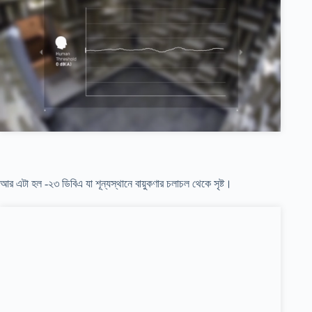
আর এটা হল -২৩ ডিবিএ যা শূন্যস্থানে বায়ুকণার চলাচল থেকে সৃষ্ট।