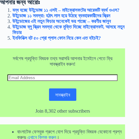
আপনার জন্য আরোঃ
বন্ধ হচ্ছে উইন্ডোজ ১১ এসই – মাইক্রোসফটের আরেকটি ব্যর্থ ওএস?
উইন্ডোজ ১১ সমস্যা: হঠাৎ লাল হয়ে উঠছে ব্যবহারকারীদের স্ক্রিন
উইন্ডোজের এই নতুন ফিচার অনেকেই ভয় পাচ্ছে – করণীয় জানুন
উইন্ডোজ ব্লু স্ক্রিন সমস্যা থেকে মুক্তি দিচ্ছে মাইক্রোসফট, আসছে নতুন
ফিচার
ইনফিনিক্স হট ৫০ প্রো প্লাস ফোন নিয়ে কেন এত হইচই?
সর্বশেষ প্রযুক্তি বিষয়ক তথ্য সরাসরি আপনার ইমেইলে পেতে ফ্রি
সাবস্ক্রাইব করুন!
Email
Address
সাবস্ক্রাইব
Join 8,302 other subscribers
বাংলাটেক ফেসবুক গ্রুপে যোগ দিয়ে প্রযুক্তি বিষয়ক যেকোনো প্রশ্ন
করুনঃ
এখানে ক্লিক করুন
।