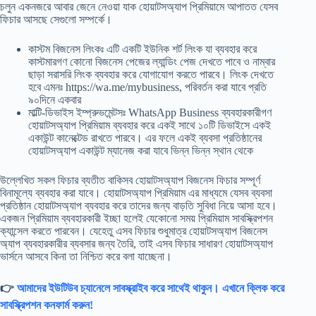
চলুন একনজরে আবার জেনে নেওয়া যাক হোয়াটসঅ্যাপ প্রিমিয়ামে আপাতত যেসব
ফিচার আসছে সেগুলো সম্পর্কে।
কাস্টম বিজনেস লিংকঃ এটি একটি ইউনিক শর্ট লিংক যা ব্যবহার করে
কাস্টমারগণ কোনো বিজনেস পেজের ল্যান্ডিং পেজ দেখতে পাবে ও নাম্বার
ছাড়া সরাসরি লিংক ব্যবহার করে যোগাযোগ করতে পারবে। লিংক দেখতে
হবে এমনঃ https://wa.me/mybusiness, পরিবর্তন করা যাবে প্রতি
৯০দিনে একবার
মাল্টি-ডিভাইস ইম্প্রুভমেন্টসঃ WhatsApp Business ব্যবহারকারীগণ
হোয়াটসঅ্যাপ প্রিমিয়াম ব্যবহার করে একই সাথে ১০টি ডিভাইসে একই
একাউন্ট কানেক্টেড রাখতে পারবে। এর ফলে একই ব্যবসা প্রতিষ্ঠানের
হোয়াটসঅ্যাপ একাউন্ট ম্যানেজ করা যাবে ভিন্ন ভিন্ন স্থান থেকে
উল্লেখিত সকল ফিচার ব্যতীত বাকিসব হোয়াটসঅ্যাপ বিজনেস ফিচার সম্পূর্ণ
বিনামূল্যে ব্যবহার করা যাবে। হোয়াটসঅ্যাপ প্রিমিয়াম এর মাধ্যমে যেসব ব্যবসা
প্রতিষ্ঠান হোয়াটসঅ্যাপ ব্যবহার করে তাদের জন্য বাড়তি সুবিধা নিয়ে আসা হবে।
একজন প্রিমিয়াম ব্যবহারকারী ইচ্ছা হলেই যেকোনো সময় প্রিমিয়াম সাবস্ক্রিপশন
ক্যান্সেল করতে পারবেন। যেহেতু এসব ফিচার শুধুমাত্র হোয়াটসঅ্যাপ বিজনেস
অ্যাপ ব্যবহারকারীর ব্যবসার জন্য তৈরি, তাই এসব ফিচার সাধারণ হোয়াটসঅ্যাপ
ভার্সনে আসবে কিনা তা নিশ্চিত করে বলা যাচ্ছেনা।
👉
আমাদের ইউটিউব চ্যানেলে সাবস্ক্রাইব করে সাথেই থাকুন। এখানে ক্লিক করে
সাবস্ক্রিপশন কনফার্ম করুন!