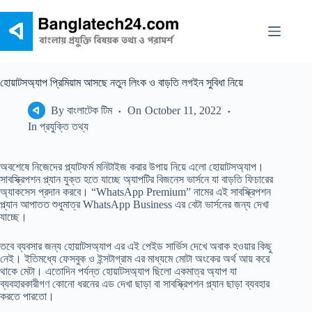
Skip
to
content
হোয়াটসঅ্যাপ প্রিমিয়াম আসছে নতুন লিংক ও বাড়তি লগইন সুবিধা নিয়ে
By
বাংলাটেক টিম
On
October 11, 2022
In
প্রযুক্তি তথ্য
অবশেষে নিজেদের প্ল্যাটফর্ম মনিটাইজ করার উপায় নিয়ে এলো হোয়াটসঅ্যাপ।
সাবস্ক্রিপশন প্ল্যান যুক্ত হতে যাচ্ছে অ্যাপটির বিজনেস ভার্সনে যা বাড়তি ফিচারের
অ্যাকসেস প্রদান করবে। “WhatsApp Premium” নামের এই সাবস্ক্রিপশন
প্ল্যান আপাতত শুধুমাত্র WhatsApp Business এর বেটা ভার্সনের জন্য দেখা
যাচ্ছে।
তবে ব্যবসার জন্য হোয়াটসঅ্যাপ এর এই পেইড সার্ভিস দেখে অবাক হওয়ার কিছু
নেই। ইতিমধ্যে ফেসবুক ও ইন্সটাগ্রাম এর মাধ্যমে মোটা অংকের অর্থ আয় করে
থাকে মেটা। এতোদিন পর্যন্ত হোয়াটসঅ্যাপ ছিলো একমাত্র অ্যাপ যা
ব্যবহারকারীগণ কোনো ধরনের এড দেখা ছাড়া বা সাবস্ক্রিপশন প্ল্যান ছাড়া ব্যবহার
করতে পারতো।