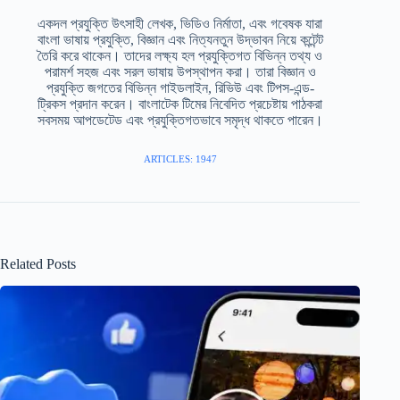
একদল প্রযুক্তি উৎসাহী লেখক, ভিডিও নির্মাতা, এবং গবেষক যারা
বাংলা ভাষায় প্রযুক্তি, বিজ্ঞান এবং নিত্যনতুন উদ্ভাবন নিয়ে কন্টেন্ট
তৈরি করে থাকেন। তাদের লক্ষ্য হল প্রযুক্তিগত বিভিন্ন তথ্য ও
পরামর্শ সহজ এবং সরল ভাষায় উপস্থাপন করা। তারা বিজ্ঞান ও
প্রযুক্তি জগতের বিভিন্ন গাইডলাইন, রিভিউ এবং টিপস-এন্ড-
ট্রিকস প্রদান করেন। বাংলাটেক টিমের নিবেদিত প্রচেষ্টায় পাঠকরা
সবসময় আপডেটেড এবং প্রযুক্তিগতভাবে সমৃদ্ধ থাকতে পারেন।
ARTICLES: 1947
Related Posts