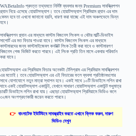
WABetaInfo প্রদত্ত তথ্যমতে নির্দিষ্ট ব্যবসার জন্য Premium সাবস্ক্রিপশন
প্ল্যান নিয়ে এসেছে হোয়াটসঅ্যাপ। তবে হোয়াটসঅ্যাপ প্রিমিয়াম প্ল্যান এর দাম
কেমন হবে তা এখনো জানানো হয়নি, ধারণা করা যাচ্ছে এই দাম অঞ্চলভেদে ভিন্ন
হবে।
সাবস্ক্রিপশন প্ল্যান এর মাধ্যমে কাস্টম বিজনেস লিংকস ও বেটার মাল্টি-ডিভাইস
সাপোর্ট এর মত ফিচার পাওয়া যাবে। কাস্টম বিজনেস লিংকস এর মাধ্যমে
কাস্টমারদের জন্য কাস্টমাইজেবল কনটাক্ট লিংক তৈরী করা যাবে ও কাস্টমারগণ
বিজনেস পেজ ভিজিট করতে পারবে। এই লিংক প্রতি তিন মাসে একবার পরিবর্তন
করা যাবে।
হোয়াটসঅ্যাপ এর প্রিমিয়াম ফিচার অনেকটা টেলিগ্রাম এর প্রিমিয়াম সাবস্ক্রিপশন
এর মতোই। তবে হোয়াটসঅ্যাপ এর এই ফিচারের ফলে ব্যবসা প্রতিষ্ঠানগুলোর
সাথে যোগাযোগে নতুন মাত্রা স্থাপন হবে। একই সাথে ১০টি ডিভাইসে লগিন রাখা
যাবে একই হোয়াটসঅ্যাপ একাউন্ট, যেখানে সাধারণ হোয়াটসঅ্যাপ একাউন্ট শুধুমাত্র
চারটি ডিভাইসে লগিন রাখা যায়। এছাড়া হোয়াটসঅ্যাপ প্রিমিয়ামে ভিডিও কলে
৩২জন অংশগ্রহণকারী জয়েন করতে পারবে।
👉
বাংলাটেক ইউটিউবে সাবস্ক্রাইব করতে এখানে ক্লিক করুন, দারুণ
ভিডিও দেখুন