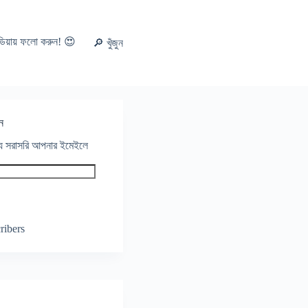
ডিয়ায় ফলো করুন! 😍
🔎 খুঁজুন
ন
থ্য সরাসরি আপনার ইমেইলে
ribers