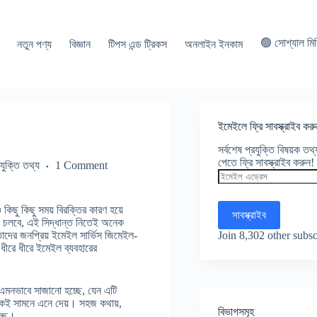
🟢 সোশ্যাল মি
নতুন পণ্য
বিজ্ঞান
টিপস এন্ড ট্রিকস
অনলাইন ইনকাম
ইমেইলে ফ্রি সাবস্ক্রাইব করু
সর্বশেষ প্রযুক্তি বিষয়ক ত
পেতে ফ্রি সাবস্ক্রাইব করুন!
রযুক্তি তথ্য
1 Comment
ইমেইল
এড্রেস
ছু কিছু সময় বিরক্তির কারণ হয়ে
সাবস্ক্রাইব
েও চলবে, এই সিদ্ধান্ত নিতেই অনেক
Join 8,302 other subsc
তাদের জনপ্রিয় ইমেইল সার্ভিস জিমেইল-
 ধীরে ধীরে ইমেইল ব্যবহারের
 এমনভাবে সাজানো হচ্ছে, যেন এটি
েকেই সামনে এনে দেয়। সহজ কথায়,
বিভাগসমূহ
চ্ছে।