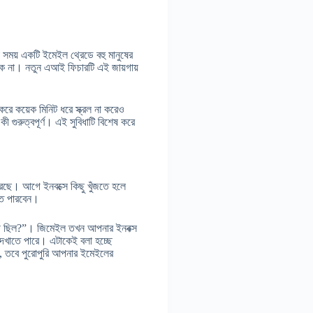
সময় একটি ইমেইল থ্রেডে বহু মানুষের
কে না। নতুন এআই ফিচারটি এই জায়গায়
 কয়েক মিনিট ধরে স্ক্রল না করেও
 গুরুত্বপূর্ণ। এই সুবিধাটি বিশেষ করে
 করছে। আগে ইনবক্সে কিছু খুঁজতে হলে
রতে পারবেন।
 কী ছিল?”। জিমেইল তখন আপনার ইনবক্স
 দেখাতে পারে। এটাকেই বলা হচ্ছে
ো, তবে পুরোপুরি আপনার ইমেইলের