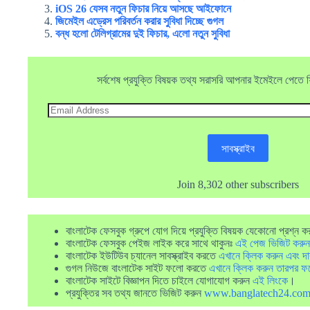
iOS 26 যেসব নতুন ফিচার নিয়ে আসছে আইফোনে
জিমেইল এড্রেস পরিবর্তন করার সুবিধা দিচ্ছে গুগল
বন্ধ হলো টেলিগ্রামের দুই ফিচার, এলো নতুন সুবিধা
সর্বশেষ প্রযুক্তি বিষয়ক তথ্য সরাসরি আপনার ইমেইলে পেতে ফ্র
Email
Address
সাবস্ক্রাইব
Join 8,302 other subscribers
বাংলাটেক ফেসবুক গ্রুপে যোগ দিয়ে প্রযুক্তি বিষয়ক যেকোনো প্রশ্ন ক
বাংলাটেক ফেসবুক পেইজ লাইক করে সাথে থাকুনঃ
এই পেজ ভিজিট করুন
বাংলাটেক ইউটিউব চ্যানেল সাবস্ক্রাইব করতে
এখানে ক্লিক করুন এবং দা
গুগল নিউজে বাংলাটেক সাইট ফলো করতে
এখানে ক্লিক করুন তারপর ফ
বাংলাটেক সাইটে বিজ্ঞাপন দিতে চাইলে যোগাযোগ করুন
এই লিংকে
।
প্রযুক্তির সব তথ্য জানতে ভিজিট করুন
www.banglatech24.co