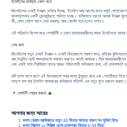
ইমেইলের ভবিষ্যৎ কোন পথে
জিমেইলের এআই ইনবক্স দেখিয়ে দিচ্ছে, ইমেইল আর আগের মতো শুধুই যোগাযোগের 
ব্যবস্থাপনার একটি কেন্দ্রবিন্দুতে পরিণত হচ্ছে। ভবিষ্যতে হয়তো আমরা ইনবক্স খু
কী, কোন মেইল আগে দেখা দরকার, আর কোনটা পরে হলেও চলবে।
এই পরিবর্তন বিশেষ করে পেশাজীবী ও তরুণ ব্যবহারকারীদের কাছে ইমেইলকে আবার ন
শেষ কথা
জিমেইলের নতুন এআই ইনবক্স ও এআই ফিচারগুলো প্রমাণ করে, কৃত্রিম বুদ্ধিমত্তা 
বরং দৈনন্দিন ছোট সমস্যাগুলো সমাধান করতেও কতটা কার্যকর। ফ্রি ব্যবহারকারীদের জ
এবং একই সঙ্গে প্রিমিয়াম স্তরে আরও শক্তিশালী অভিজ্ঞতা রাখা, এই ভারসাম্যই
যদি গুগল ধাপে ধাপে এই ফিচারগুলো সবার জন্য উন্মুক্ত করে এবং গোপনীয়তা নিয়ে 
তাহলে বলা যায় ইমেইল ব্যবহারের অভিজ্ঞতা সত্যিই এক নতুন যুগে প্রবেশ করছে।
📌 পোস্টটি শেয়ার করুন! 🔥
আপনার জন্য আরোঃ
গুগল ক্রোম ব্রাউজারে নতুন AI ফিচার আসছে দারুণ সব সুবিধা নিয়ে
গুগল পিক্সেল ১০ সিরিজ এলো চমকপ্রদ ফিচার ও AI নিয়ে