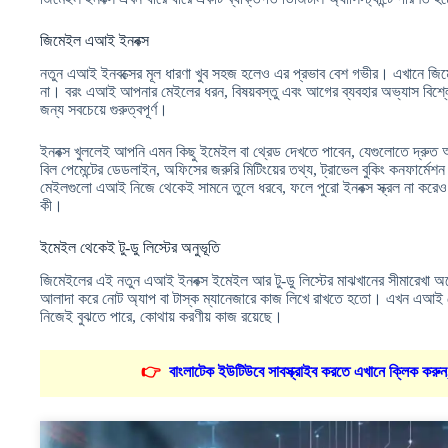
জিমেইল এআই ইনবক্স
নতুন এআই ইনবক্সের মূল ধারণা খুব সহজ হলেও এর প্রভাব বেশ গভীর। এখানে জ
না। বরং এআই আপনার মেইলের ধরন, বিষয়বস্তু এবং আগের ব্যবহার অভ্যাস বিশ
জন্য সবচেয়ে গুরুত্বপূর্ণ।
ইনবক্স খুললেই আপনি এমন কিছু ইমেইল বা থ্রেড দেখতে পাবেন, যেগুলোতে দ্র
বিল পেমেন্টের ডেডলাইন, অফিসের জরুরি মিটিংয়ের তথ্য, ট্রাভেল বুকিং কনফার্মেশন 
মেইলগুলো এআই নিজে থেকেই সামনে তুলে ধরবে, ফলে পুরো ইনবক্স স্ক্রল না করে
কী।
ইমেইল থেকেই টু-ডু লিস্টের অনুভূতি
জিমেইলের এই নতুন এআই ইনবক্স ইমেইল আর টু-ডু লিস্টের মাঝখানের সীমারেখা অ
আলাদা করে নোট অ্যাপ বা টাস্ক ম্যানেজারে কাজ লিখে রাখতে হতো। এখন এআই 
নিজেই বুঝতে পারে, কোথায় করণীয় কাজ রয়েছে।
👉
বাংলাটেক ইউটিউবে সাবস্ক্রাইব করতে এখানে ক্লিক করুন