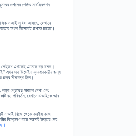
ধুমাত্র গুগলের পেইড সাবস্ক্রিপশন
ো বেসিক এআই সুবিধা আসছে, সেখানে
ভিজ্ঞতার অংশ হিসেবেই রাখতে চাচ্ছে।
নটা পেইড? এখানেই এসেছে বড় চমক।
াই” এখন সব জিমেইল ব্যবহারকারীর জন্য
ের জন্য সীমাবদ্ধ ছিল।
লম্বা থ্রেডের সারাংশ দেখা এবং
কে একটি বড় পরিবর্তন, যেখানে এআইকে আর
ুললেই এআই নিজে থেকে করণীয় কাজ
 গভীর বিশ্লেষণ করে সরাসরি উত্তর দেয়
ছে।