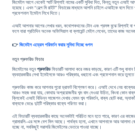
জিমেইল আগে থেকেই স্মার্ট রিপ্লাই নামের একটি সুবিধা দিত, কিন্তু নতুন এআ
হয়েছে। এখন “হেল্প মি রাইট” ফিচারের মাধ্যমে আপনি চাইলে এআইকে বলে দিতে পা
প্রফেশনাল ইমেইল লিখে দিতে।
এআই আপনার আগের লেখার ধরন, কথোপকথনের টোন এবং প্রসঙ্গ বুঝে রিপ্লাই বা প
ফলে যারা প্রতিদিন অনেক অফিসিয়াল বা ক্লায়েন্ট মেইল লেখেন, তাদের কাজ অনে
👉
জিমেইল এড্রেস পরিবর্তন করার সুবিধা দিচ্ছে গুগল
নতুন প্রুফরিড ফিচার
জিমেইলের নতুন
প্রুফরিড
ফিচারটি আলাদা করে নজর কাড়ছে, কারণ এটি শুধু বানান 
ব্যবহারকারীর লেখা ইমেইলকে আরও পরিষ্কার, গুছানো এবং প্রফেশনাল করে তুলতে
প্রুফরিড কাজ করে আপনার পুরো ড্রাফট বিশ্লেষণ করে। এআই দেখে নেয় বাক্যের
আরও সহজ করা যায়, কোথায় অপ্রয়োজনীয় শব্দ বাদ দেওয়া উচিত, কিংবা কোন বাক
ক্লিকেই এআই বিভিন্ন সাজেশন দেখায় যেমন শব্দ পরিবর্তন, বাক্য ছোট করা, অ্যাকট
বাক্যকে ভেঙে দুইটি পরিষ্কার বাক্যে পরিণত করা।
এই ফিচারটি ব্যবহারকারীর কাছে অনেকটাই পরিচিত মনে হতে পারে, কারণ এর কাজের ধ
গ্রামারলি–এর সঙ্গে বেশ মিল আছে। পার্থক্য হলো, এখানে আপনাকে আর আলাদা কো
হচ্ছে না, সবকিছুই সরাসরি জিমেইলের ভেতরে পাওয়া যাচ্ছে।