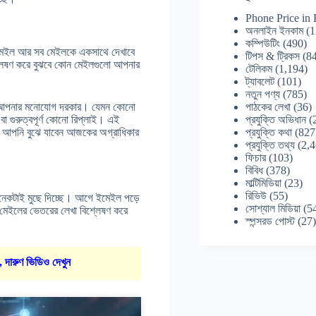
Phone Price in
অনলাইন ইনকাম
(1
কম্পিউটিং
(490)
িমেইল আর সব মেইলকে একসাথে দেখাবে
টিপস & ট্রিকস
(84
্লেষণ করে বুঝবে কোন মেইলগুলো আপনার
টেলিকম
(1,194)
ট্যাবলেট
(101)
নতুন পণ্য
(785)
পাঠকের লেখা
(36)
ুত আপনার মনোযোগ দরকার। যেমন কোনো
প্রযুক্তি অভিধান
(
বা গুরুত্বপূর্ণ কোনো রিপ্লাই। এই
প্রযুক্তি কথা
(827
ও আপনি বুঝে যাবেন আজকের অগ্রাধিকার
প্রযুক্তি তথ্য
(2,4
ফিচার
(103)
বিবিধ
(378)
মাল্টিমিডিয়া
(23)
রিভিউ
(55)
নেকটাই মুছে দিচ্ছে। আগে ইমেইল পড়ে
সোশ্যাল মিডিয়া
(5
মেইলের ভেতরের লেখা বিশ্লেষণ করে
স্পন্সরড পোস্ট
(27
, দারুণ ভিডিও দেখুন