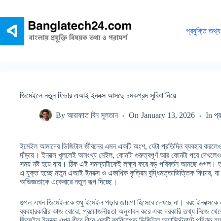
Skip
to
content
প্রযুক্তি তথ্য
জিমেইলে নতুন ফিচার এআই ইনবক্স আসছে চমকপ্রদ সুবিধা নিয়ে
By
আরাফাত বিন সুলতান
On
January 13, 2026
In
প্
ইমেইল আমাদের ডিজিটাল জীবনের এমন একটি অংশ, যেটা প্রতিদিন ব্যবহার করলেও কি
দাঁড়ায়। ইনবক্স খুললেই অসংখ্য মেইল, কোনটা গুরুত্বপূর্ণ আর কোনটা পরে দেখল
সময় নষ্ট হয়ে যায়। ঠিক এই সমস্যাটাকেই লক্ষ্য করে বড় পরিবর্তন আনছে গুগল। 
এ যুক্ত হচ্ছে নতুন এআই ইনবক্স ও একাধিক কৃত্রিম বুদ্ধিমত্তাভিত্তিক ফিচার, যা
অভিজ্ঞতাকে একেবারে নতুন রূপ দিচ্ছে।
গুগল এখন জিমেইলকে শুধু ইমেইল পড়ার জায়গা হিসেবে দেখছে না। বরং ইনবক্সকে
ব্যবহারকারীর কাজ বোঝে, প্রয়োজনীয়তা অনুধাবন করে এবং দরকারি তথ্য নিজে থ
জিমেইল ইনবক্স এখন ধীরে ধীরে একটি ব্যক্তিগত ডিজিটাল অ্যাসিস্ট্যান্টে পরিণত হ