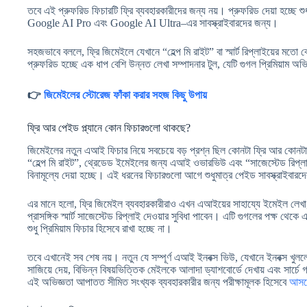
তবে এই প্রুফরিড ফিচারটি ফ্রি ব্যবহারকারীদের জন্য নয়। প্রুফরিড দেয়া হচ্ছে শু
Google AI Pro এবং Google AI Ultra–এর সাবস্ক্রাইবারদের জন্য।
সহজভাবে বললে, ফ্রি জিমেইলে যেখানে “হেল্প মি রাইট” বা স্মার্ট রিপ্লাইয়ের মত
প্রুফরিড হচ্ছে এক ধাপ বেশি উন্নত লেখা সম্পাদনার টুল, যেটি গুগল প্রিমিয়াম অ
👉
জিমেইলের স্টোরেজ ফাঁকা করার সহজ কিছু উপায়
ফ্রি আর পেইড প্ল্যানে কোন ফিচারগুলো থাকছে?
জিমেইলের নতুন এআই ফিচার নিয়ে সবচেয়ে বড় প্রশ্ন ছিল কোনটা ফ্রি আর কো
“হেল্প মি রাইট”, থ্রেডেড ইমেইলের জন্য এআই ওভারভিউ এবং “সাজেস্টেড রিপ্ল
বিনামূল্যে দেয়া হচ্ছে। এই ধরনের ফিচারগুলো আগে শুধুমাত্র পেইড সাবস্ক্রাইবারদ
এর মানে হলো, ফ্রি জিমেইল ব্যবহারকারীরাও এখন এআইয়ের সাহায্যে ইমেইল লেখা, 
প্রাসঙ্গিক স্মার্ট সাজেস্টেড রিপ্লাই দেওয়ার সুবিধা পাবেন। এটি গুগলের পক্ষ থে
শুধু প্রিমিয়াম ফিচার হিসেবে রাখা হচ্ছে না।
তবে এখানেই সব শেষ নয়। নতুন যে সম্পূর্ণ এআই ইনবক্স ভিউ, যেখানে ইনবক্স খ
সাজিয়ে দেয়, বিভিন্ন বিষয়ভিত্তিক মেইলকে আলাদা ড্যাশবোর্ডে দেখায় এবং সার্চে
এই অভিজ্ঞতা আপাতত সীমিত সংখ্যক ব্যবহারকারীর জন্য পরীক্ষামূলক হিসেবে
আস