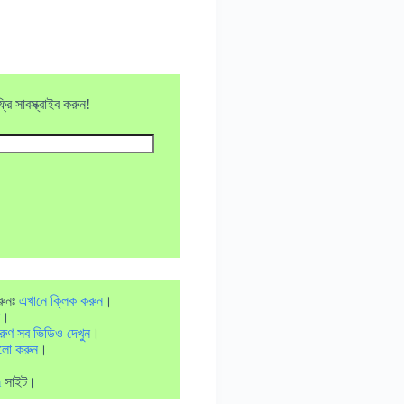
ি সাবস্ক্রাইব করুন!
রুনঃ
এখানে ক্লিক করুন
।
।
রুণ সব ভিডিও দেখুন
।
লো করুন
।
m
সাইট।