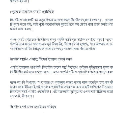
ঘামাতে হয় না।
থ্রেডেড ইমেইলে এআই ওভারভিউ
জিমেইলে আরেকটি বড় নতুন ফিচার এসেছে লম্বা ইমেইল থ্রেডের ক্ষেত্রে। অনেক 
রিপ্লাই জমে যায়, আর পুরো কথোপকথন বুঝতে হলে সব মেইল পড়া ছাড়া উপায় থা
দারুণ কাজ করছে।
এখন এআই থ্রেডেড ইমেইলের জন্য একটি সংক্ষিপ্ত সারাংশ দেখাতে পারে। এতে করে
আপনি বুঝে যাবেন আলোচনার মূল বিষয় কী, সিদ্ধান্ত কী হয়েছে, আর আপনার জন্য কী
অফিসিয়াল বা টিম-ভিত্তিক কাজের ক্ষেত্রে অনেক সময় বাঁচাতে পারে।
ইমেইল সার্চেও এআই: নিজের ইনবক্সে প্রশ্ন করুন
এআই ইনবক্সের পাশাপাশি জিমেইল তাদের সার্চ ফিচারেও কৃত্রিম বুদ্ধিমত্তা যুক্ত
নির্দিষ্ট কীওয়ার্ড মনে রাখতে হতো। এখন আপনি চাইলে স্বাভাবিক ভাষায় প্রশ্ন ক
ধরুন আপনি লিখলেন, “গত বছর যে প্লাম্বার আমার বাসায় কাজ করেছিল তার নাম
স্ক্যান করে বিভিন্ন ইমেইল থেকে প্রাসঙ্গিক তথ্য বের করে একটি সংক্ষিপ্ত উত্তর
জিমেইল সার্চে এআই ওভারভিউ। এটি অনেকটা ব্যক্তিগত গুগল সার্চ ইঞ্জিনের মত
ভেতরেই সীমাবদ্ধ।
ইমেইল লেখা এখন এআইয়ের দায়িত্ব