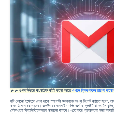
🔥🔥
গুগল নিউজে বাংলাটেক সাইট ফলো করতে
এখানে ক্লিক করুন তারপর ফলো 
যদি কোনো ইমেইলে লেখা থাকে “আগামী শুক্রবারের মধ্যে রিপোর্ট পাঠাতে হবে”, তা
কাজ হিসেবে ধরা পড়বে। একইভাবে অনলাইন শপিং অর্ডার, ফ্লাইট বা হোটেল বুকিং, স
মেইলগুলো বিষয়ভিত্তিকভাবে সাজানো থাকবে। এতে করে প্রয়োজনের সময় দরকারি