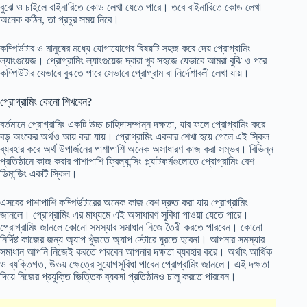
বুঝে ও চাইলে বাইনারিতে কোড লেখা যেতে পারে। তবে বাইনারিতে কোড লেখা
অনেক কঠিন, তা প্রচুর সময় নিবে।
কম্পিউটার ও মানুষের মধ্যে যোগাযোগের বিষয়টি সহজ করে দেয় প্রোগ্রামিং
ল্যাংগুয়েজ। প্রোগ্রামিং ল্যাংগুয়েজ দ্বারা খুব সহজে যেভাবে আমরা বুঝি ও পরে
কম্পিউটার যেভাবে বুঝতে পারে সেভাবে প্রোগ্রাম বা নির্দেশাবলী লেখা যায়।
প্রোগ্রামিং কেনো শিখবেন?
বর্তমানে প্রোগ্রামিং একটি উচ্চ চাহিদাসম্পন্ন দক্ষতা, যার ফলে প্রোগ্রামিং করে
বড় অংকের অর্থও আয় করা যায়। প্রোগ্রামিং একবার শেখা হয়ে গেলে এই স্কিল
ব্যবহার করে অর্থ উপার্জনের পাশাপাশি অনেক অসাধারণ কাজ করা সম্ভব। বিভিন্ন
প্রতিষ্ঠানে কাজ করার পাশাপাশি ফ্রিল্যান্সিং প্ল্যাটফর্মগুলোতে প্রোগ্রামিং বেশ
ডিমান্ডিং একটি স্কিল।
এসবের পাশাপাশি কম্পিউটারের অনেক কাজ বেশ দ্রুত করা যায় প্রোগ্রামিং
জানলে। প্রোগ্রামিং এর মাধ্যমে এই অসাধারণ সুবিধা পাওয়া যেতে পারে।
প্রোগ্রামিং জানলে কোনো সমস্যার সমাধান নিজে তৈরী করতে পারবেন। কোনো
নির্দিষ্ট কাজের জন্য অ্যাপ খুঁজতে অ্যাপ স্টোরে ঘুরতে হবেনা। আপনার সমস্যার
সমাধান আপনি নিজেই করতে পারবেন আপনার দক্ষতা ব্যবহার করে। অর্থাৎ আর্থিক
ও ব্যক্তিগত, উভয় ক্ষেত্রে সুযোগসুবিধা পাবেন প্রোগ্রামিং জানলে। এই দক্ষতা
দিয়ে নিজের প্রযুক্তি ভিত্তিক ব্যবসা প্রতিষ্ঠানও চালু করতে পারবেন।