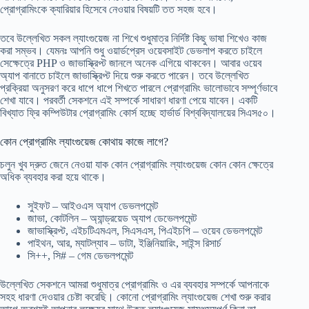
প্রোগ্রামিংকে ক্যারিয়ার হিসেবে নেওয়ার বিষয়টি তত সহজ হবে।
তবে উল্লেখিত সকল ল্যাংগুয়েজ না শিখে শুধুমাত্র নির্দিষ্ট কিছু ভাষা শিখেও কাজ
করা সম্ভব। যেমনঃ আপনি শুধু ওয়ার্ডপ্রেস ওয়েবসাইট ডেভলাপ করতে চাইলে
সেক্ষেত্রে PHP ও জাভাস্ক্রিপ্ট জানলে অনেক এগিয়ে থাকবেন। আবার ওয়েব
অ্যাপ বানাতে চাইলে জাভাস্ক্রিপ্ট দিয়ে শুরু করতে পারেন। তবে উল্লেখিত
প্রক্রিয়া অনুসরণ করে ধাপে ধাপে শিখতে পারলে প্রোগ্রামিং ভালোভাবে সম্পূর্ণভাবে
শেখা যাবে। পরবর্তী সেকশনে এই সম্পর্কে সাধারণ ধারণা পেয়ে যাবেন। একটি
বিখ্যাত ফ্রি কম্পিউটার প্রোগ্রামিং কোর্স হচ্ছে হার্ভার্ড বিশ্ববিদ্যালয়ের সিএস৫০।
কোন প্রোগ্রামিং ল্যাংগুয়েজ কোথায় কাজে লাগে?
চলুন খুব দ্রুত জেনে নেওয়া যাক কোন প্রোগ্রামিং ল্যাংগুয়েজ কোন কোন ক্ষেত্রে
অধিক ব্যবহার করা হয়ে থাকে।
সুইফট – আইওএস অ্যাপ ডেভলপমেন্ট
জাভা, কোটলিন – অ্যান্ড্রয়েড অ্যাপ ডেভেলপমেন্ট
জাভাস্ক্রিপ্ট, এইচটিএমএল, সিএসএস, পিএইচপি – ওয়েব ডেভলপমেন্ট
পাইথন, আর, ম্যাটল্যাব – ডাটা, ইঞ্জিনিয়ারিং, সাইন্স রিসার্চ
সি++, সি# – গেম ডেভলপমেন্ট
উল্লেখিত সেকশনে আমরা শুধুমাত্র প্রোগ্রামিং ও এর ব্যবহার সম্পর্কে আপনাকে
সহহ ধারণা দেওয়ার চেষ্টা করেছি। কোনো প্রোগ্রামিং ল্যাংগুয়েজ শেখা শুরু করার