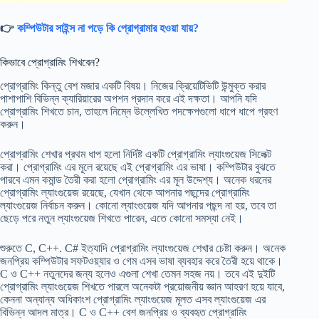
👉
কম্পিউটার সাইন্স না পড়ে কি প্রোগ্রামার হওয়া যায়?
কিভাবে প্রোগ্রামিং শিখবেন?
প্রোগ্রামিং কিন্তু বেশ মজার একটি বিষয়। নিজের ক্রিয়েটিভিটি উন্মুক্ত করার
পাশাপাশি বিভিন্ন ক্যারিয়ারের অপশন প্রদান করে এই দক্ষতা। আপনি যদি
প্রোগ্রামিং শিখতে চান, তাহলে নিম্নে উল্লেখিত পদক্ষেপগুলো ধাপে ধাপে গ্রহণ
করুন।
প্রোগ্রামিং শেখার প্রথম ধাপ হলো নির্দিষ্ট একটি প্রোগ্রামিং ল্যাংগুয়েজ সিলেক্ট
করা। প্রোগ্রামিং এর মূলে রয়েছে এই প্রোগ্রামিং এর ভাষা। কম্পিউটার বুঝতে
পারবে এমন কমান্ড তৈরী করা হলো প্রোগ্রামিং এর মূল উদ্দেশ্য। অনেক ধরনের
প্রোগ্রামিং ল্যাংগুয়েজ রয়েছে, যেখান থেকে আপনার পছন্দের প্রোগ্রামিং
ল্যাংগুয়েজ নির্বাচন করুন। কোনো ল্যাংগুয়েজ যদি আপনার পছন্দ না হয়, তবে তা
ছেড়ে পরে নতুন ল্যাংগুয়েজ শিখতে পারেন, এতে কোনো সমস্যা নেই।
শুরুতে C, C++. C# ইত্যাদি প্রোগ্রামিং ল্যাংগুয়েজ শেখার চেষ্টা করুন। অনেক
জনপ্রিয় কম্পিউটার সফটওয়্যার ও গেম এসব ভাষা ব্যবহার করে তৈরী হয়ে থাকে।
C ও C++ নতুনদের জন্য হলেও এগুলা শেখা তেমন সহজ নয়। তবে এই দুইটি
প্রোগ্রামিং ল্যাংগুয়েজ শিখতে পারলে অনেকটা প্রয়োজনীয় জ্ঞান আহরণ হয়ে যাবে,
কেননা অন্যান্য অধিকাংশ প্রোগ্রামিং ল্যাংগুয়েজ মূলত এসব ল্যাংগুয়েজ এর
বিভিন্ন আদল মাত্র। C ও C++ বেশ জনপ্রিয় ও ব্যবহৃত প্রোগ্রামিং