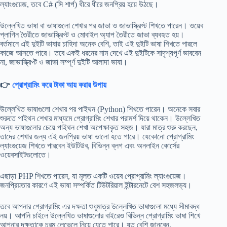
ল্যাংগুয়েজ, তবে C# (সি শার্প) ধীরে ধীরে জনপ্রিয় হয়ে উঠছে।
উল্লেখিত ভাষা বা ভাষাগুলো শেখার পর জাভা ও জাভাস্ক্রিপ্ট শিখতে পারেন। ওয়েব
প্লাগিন তৈরীতে জাভাস্ক্রিপ্ট ও মোবাইল অ্যাপ তৈরীতে জাভা ব্যবহৃত হয়।
বর্তমানে এই দুইটি ভাষার চাহিদা অনেক বেশি, তাই এই দুইটি ভাষা শিখতে পারলে
কাজে আসতে পারে। তবে একই ধরনের নাম দেখে এই দুইটিকে সাদৃশ্যপূর্ণ ভাববেন
না, জাভাস্ক্রিপ্ট ও জাভা সম্পূর্ণ দুইটি আলাদা ভাষা।
👉
প্রোগ্রামিং করে টাকা আয় করার উপায়
উল্লেখিত ভাষাগুলো শেখার পর পাইথন (Python) শিখতে পারেন। অনেকে সবার
শুরুতে পাইথন শেখার মাধ্যমে প্রোগ্রামিং শেখার পরামর্শ দিয়ে থাকেন। উল্লেখিত
অন্য ভাষাগুলোর চেয়ে পাইথন শেখা অপেক্ষাকৃত সহজ। যারা মাত্র শুরু করছেন,
তাদের শেখার জন্য এই জনপ্রিয় ভাষা ভালো হতে পারে। যেকোনো প্রোগ্রামিং
ল্যাংগুয়েজ শিখতে পারবেন ইউটিউব, বিভিন্ন ব্লগ এবং অনলাইন কোর্সের
ওয়েবসাইটগুলোতে।
এছাড়া PHP শিখতে পারেন, যা মূলত একটি ওয়েব প্রোগ্রামিং ল্যাংগুয়েজ।
জনপ্রিয়তার কারণে এই ভাষা সম্পর্কিত টিউটরিয়াল ইন্টারনেটে বেশ সহজলভ্য।
তবে আপনার প্রোগ্রামিং এর দক্ষতা শুধুমাত্র উল্লেখিত ভাষাগুলো মধ্যে সীমাবদ্ধ
নয়। আপনি চাইলে উল্লেখিত ভাষাগুলোর বাইরেও বিভিন্ন প্রোগ্রামিং ভাষা শিখে
আপনার দক্ষতাকে চরম লেভেলে নিয়ে যেতে পারে। যত বেশি জানবেন,