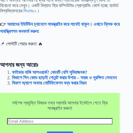
আগে অবশ্যই আপনার লক্ষ্যের সাথে উক্ত ল্যাংগুয়েজ সামঞ্জস্যপূর্ণ কিনা তা
বিবেচনা করে দেখুন। একটি বিখ্যাত ফ্রি কম্পিউটার প্রোগ্রামিং কোর্স হচ্ছে হার্ভার্ড
বিশ্ববিদ্যালয়ের
সিএস৫০
।
👉
আমাদের ইউটিউব চ্যানেলে সাবস্ক্রাইব করে সাথেই থাকুন। এখানে ক্লিক করে
সাবস্ক্রিপশন কনফার্ম করুন!
📌 পোস্টটি শেয়ার করুন! 🔥
আপনার জন্য আরোঃ
ফাইভার নাকি আপওয়ার্ক? কোনটি বেশি সুবিধাজনক?
বিকাশে পিন কোড ছাড়াই পেমেন্ট করার উপায় – সহজ ও সুরক্ষিত লেনদেন
বিকাশ অ্যাপে অফার নোটিফিকেশন বন্ধ করার নিয়ম
সর্বশেষ প্রযুক্তি বিষয়ক তথ্য সরাসরি আপনার ইমেইলে পেতে ফ্রি
সাবস্ক্রাইব করুন!
Email
Address