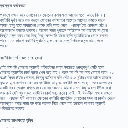
হ্রাসকৃত কর্মক্ষমতা
প্রথমে লক্ষ্য করে দেখবেন যে ফোনের কর্মক্ষমতা আগের মতো আছে কি না।
ব্যাটারি দূর্বল হতে শুরু করলে ফোনের কর্মক্ষমতা আস্তে আস্তে কমতে থাকে।
অ্যাপ চালু হতে সাধারণের থেকে বেশি সময় নেবে। এছাড়া টাচ রেসপন্স রেট ও
অনেকাংশে কমতে থাকবে। অনেক সময় পুরাতন স্মার্টফোন আপডেটের মাধ্যমে
কিছুটা স্লো করে দেয় কিছু কিছু কোম্পানি যাতে দুর্বল ব্যাটারিতেও ফোন চলতে
পারে। সে কারণে ব্যাটারি পুরাতন হলে ফোনে সম্পূর্ণ পারফরমেন্স নাও পেতে
পারেন।
ব্যাটারির চার্জ দ্রুত শেষ হওয়া
যেই লক্ষণটি ফোনের ব্যাটারি পরিবর্তনের জন্য সবচেয়ে গুরুত্বপূর্ণ সেটি হলো
ফোনের ব্যাটারির চার্জ দ্রুত শেষ হয়ে যায়। ধরুন আপনি আপনার ফোনে আগে ১০
ঘণ্টা স্ক্রিন টাইম পেতেন, কিন্তু বর্তমানে যদি সেটা ৫-৬ ঘন্টায় নেমে আসে তাহলে
বুঝতে হবে আপনার ফোনের ব্যাটারির আয়ু অনেকটাই কমে গেছে। তবে এক্ষেত্রে
একটা বিষয় খেয়াল রাখতে হবে যে অনেকসময় আমরা এমন কিছু অ্যাপ ইউজ করা
শুরু করি যেটা খুব দ্রুত ব্যাটারির চার্জ খরচ করে। তাই এই বিষয়টাও মাথায় রাখতে
হবে। এছাড়া যদি আপনার ফোনের ব্যাটারি পার্সেন্টেজ চালানোর সময় বা চার্জার থেকে
আনপ্লাগ করার সময় হুট করে অনেক নিচে নেমে যায় তাহলে আপনার ব্যাটারি
পরিবর্তনের দরকার।
ফোনের তাপমাত্রা বৃদ্ধি