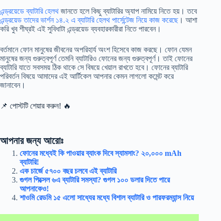
এন্ড্রয়েডে ব্যাটারি হেলথ
জানতে হলে কিছু ব্যাটারির অ্যাপ নামিয়ে নিতে হয়। তবে
এন্ড্রয়েড তাদের ভার্শন ১৪.২ এ ব্যাটারি হেলথ পার্সেন্টেজ নিয়ে কাজ করেছে
। আশা
করি খুব শীঘ্রই এই সুবিধাটা এন্ড্রয়েড ব্যবহারকারীরা নিতে পারবেন।
বর্তমানে ফোন মানুষের জীবনের অপরিহার্য অংশ হিসেবে কাজ করছে। ফোন যেমন
মানুষের জন্য গুরুত্বপূর্ণ তেমনি ব্যাটারিও ফোনের জন্য গুরুত্বপূর্ণ। তাই ফোনের
ব্যাটারি যাতে সবসময় ঠিক থাকে সে বিষয়ে খেয়াল রাখতে হবে। ফোনের ব্যাটারি
পরিবর্তন বিষয়ে আমাদের এই আর্টিকেল আপনার কেমন লাগলো কমেন্ট করে
জানাবেন।
📌 পোস্টটি শেয়ার করুন! 🔥
আপনার জন্য আরোঃ
ফোনের মধ্যেই কি পাওয়ার ব্যাংক দিবে স্যামসাং? ২০,০০০ mAh
ব্যাটারি!
এক চার্জে ৫৭০০ বছর চলবে এই ব্যাটারি
গুগল পিক্সেল ৬এ ব্যাটারি সমস্যা? গুগল ১০০ ডলার দিতে পারে
আপনাকেও!
শাওমি রেডমি ১৫ এলো সাধ্যের মধ্যে বিশাল ব্যাটারি ও পারফরম্যান্স নিয়ে