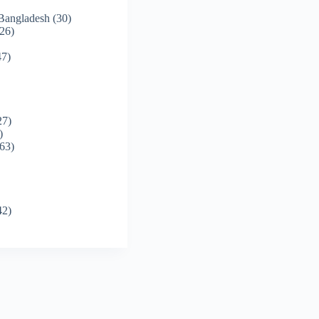
 Bangladesh
(30)
26)
7)
27)
)
63)
42)
)