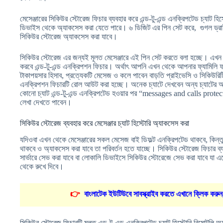
মেসেঞ্জারের সিকিউর স্টোরেজ ফিচার ব্যবহার করে এন্ড-টু-এন্ড এনক্রিপটেড চ্যাট 
ডিভাইস থেকে অ্যাকসেস করা যেতে পারে। ৬ ডিজিট এর পিন সেট করে, গুগল ড্র
সিকিউর স্টোরেজ অ্যাকসেস করা যাবে।
সিকিউর স্টোরেজ এর জন্যই মূলত মেসেঞ্জারে এই পিন সেট করতে বলা হচ্ছে। এখন থ
করবে এন্ড-টু-এন্ড এনক্রিপশন ফিচার। অর্থাৎ আপনি এখন থেকে আপনার ফ্যামিলি ফ
টাকাপয়সার হিসাব, প্রত্যেকটি মেসেজ ও কলে পাবেন বাড়তি প্রাইভেসি ও সিকিউরিটি
এনক্রিপশন ফিচারটি রোল আউট করা হচ্ছে। অনেক চ্যাটে দেখবেন অন্য চ্যাটের আগ
কোনো চ্যাট এন্ড-টু-এন্ড এনক্রিপটেড হওয়ার পর “messages and calls pro
লেখা দেখতে পাবেন।
সিকিউর স্টোরেজ ব্যবহার করে মেসেঞ্জার চ্যাট হিস্টোরি অ্যাকসেস করা
যদিওবা এখন থেকে মেসেঞ্জারের সকল মেসেজ বাই ডিফল্ট এনক্রিপটেড থাকবে, কিন্
থাকবে ও অ্যাকসেস করা যাবে তা পরিবর্তন হতে যাচ্ছে। সিকিউর স্টোরেজ ফিচার ব্যবহ
সার্ভারে সেভ করা যাবে বা লোকালি ডিভাইসে সিকিউর স্টোরেজে সেভ করা যাবে যা
থেকে রুখে দিবে।
👉
বাংলাটেক ইউটিউবে সাবস্ক্রাইব করতে এখানে ক্লিক করুন
সিকিউর স্টোরেজ ফিচারটি মূলত এন্ড-টু-এন্ড এনক্রিপটেড চ্যাট হিস্টোরি রিমোটলি অ্