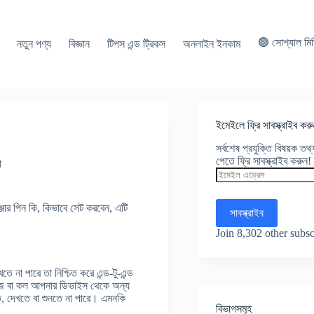
🟢 সোশ্যাল মি
নতুন পণ্য
বিজ্ঞান
টিপস এন্ড ট্রিকস
অনলাইন ইনকাম
ইমেইলে ফ্রি সাবস্ক্রাইব করু
সর্বশেষ প্রযুক্তি বিষয়ক ত
পেতে ফ্রি সাবস্ক্রাইব করুন!
া
ইমেইল
এড্রেস
্জার পিন কি, কিভাবে সেট করবেন, এটি
সাবস্ক্রাইব
Join 8,302 other subsc
 না পারে তা নিশ্চিত করে এন্ড-টু-এন্ড
সেজ বা কল আপনার ডিভাইস থেকে অন্য
 দেখতে বা শুনতে না পারে। এমনকি
বিভাগসমূহ