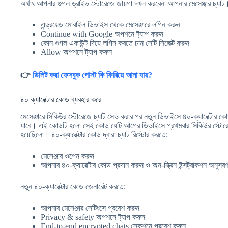
অর্থাৎ আপনার গুগল ড্রাইভ স্টোরেজে জায়গা দখল করবেনা আপনার মেসেঞ্জার চ্যা
এন্ড্রয়েড মোবাইল ডিভাইস থেকে মেসেঞ্জারে লগিন করুন
Continue with Google অপশনে ট্যাপ করুন
কোন গুগল একাউন্ট দিয়ে লগিন করতে চান সেটি সিলেক্ট করুন
Allow অপশনে ট্যাপ করুন
👉
ডিলিট করা ফেসবুক পোস্ট কি ফিরিয়ে আনা যায়?
৪০ ক্যারেক্টার কোড ব্যবহার করে
মেসেঞ্জারে সিকিউর স্টোরেজে চ্যাট সেভ করার পর নতুন ডিভাইসে ৪০-ক্যারেক্টার কো
যাবে। এই কোডটি হলো সেই কোড যেটি আগের ডিভাইসে প্রথমবার সিকিউর স্টোরেজ
হয়েছিলো। ৪০-ক্যারেক্টার কোড দ্বারা চ্যাট রিস্টোর করতে:
মেসেঞ্জার ওপেন করুন
আপনার ৪০-ক্যারেক্টার কোড প্রদান করুন ও অন-স্ক্রিন ইন্সট্রাকশন অনুসর
নতুন ৪০-ক্যারেক্টার কোড জেনারেট করতে:
আপনার মেসেঞ্জার সেটিংসে প্রবেশ করুন
Privacy & safety অপশনে ট্যাপ করুন
End-to-end encrypted chats সেকশনে প্রবেশ করুন