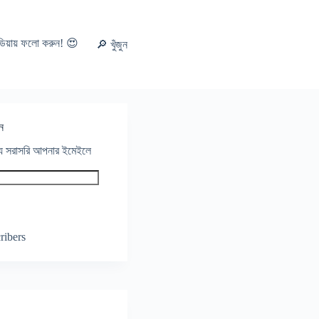
ডিয়ায় ফলো করুন! 😍
🔎 খুঁজুন
ন
থ্য সরাসরি আপনার ইমেইলে
ribers