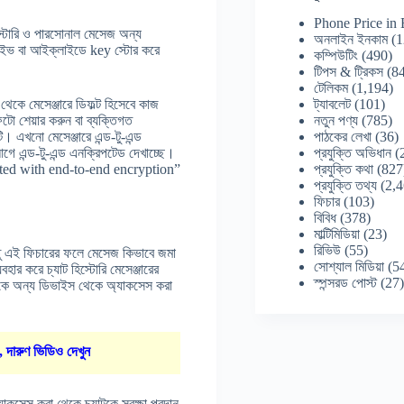
Phone Price in
হিস্টোরি ও পারসোনাল মেসেজ অন্য
অনলাইন ইনকাম
(1
াইভ বা আইক্লাইডে key স্টোর করে
কম্পিউটিং
(490)
টিপস & ট্রিকস
(84
টেলিকম
(1,194)
ট্যাবলেট
(101)
েকে মেসেঞ্জারে ডিফল্ট হিসেবে কাজ
নতুন পণ্য
(785)
টো শেয়ার করুন বা ব্যক্তিগত
পাঠকের লেখা
(36)
। এখনো মেসেঞ্জারে এন্ড-টু-এন্ড
প্রযুক্তি অভিধান
(
ে এন্ড-টু-এন্ড এনক্রিপটেড দেখাচ্ছে।
প্রযুক্তি কথা
(827
tected with end-to-end encryption”
প্রযুক্তি তথ্য
(2,4
ফিচার
(103)
বিবিধ
(378)
মাল্টিমিডিয়া
(23)
রিভিউ
(55)
তু এই ফিচারের ফলে মেসেজ কিভাবে জমা
সোশ্যাল মিডিয়া
(5
ার করে চ্যাট হিস্টোরি মেসেঞ্জারের
স্পন্সরড পোস্ট
(27
 একে অন্য ডিভাইস থেকে অ্যাকসেস করা
, দারুণ ভিডিও দেখুন
যাকসেস করা থেকে চ্যাটকে সুরক্ষা প্রদান