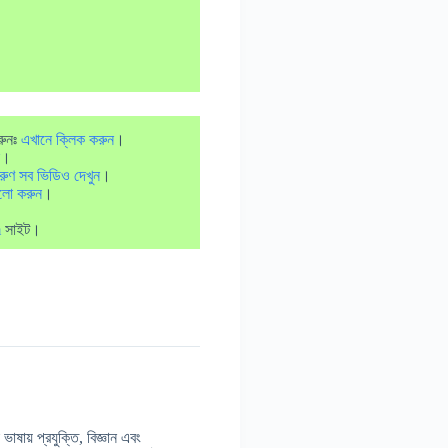
রুনঃ
এখানে ক্লিক করুন
।
।
রুণ সব ভিডিও দেখুন
।
লো করুন
।
m
সাইট।
াষায় প্রযুক্তি, বিজ্ঞান এবং