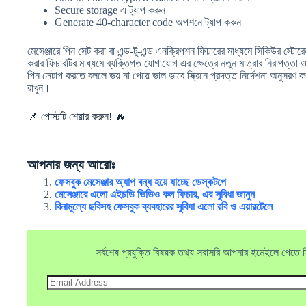
Secure storage এ ট্যাপ করুন
Generate 40-character code অপশনে ট্যাপ করুন
মেসেঞ্জারে পিন সেট করা বা এন্ড-টু-এন্ড এনক্রিপশন ফিচারের মাধ্যমে সিকিউর স্টোরে
করার ফিচারটির মাধ্যমে ব্যক্তিগত যোগাযোগ এর ক্ষেত্রে নতুন মাত্রার নিরাপত্ত
পিন সেটাপ করতে বললে ভয় না পেয়ে ভাল ভাবে স্ক্রিনে প্রদত্ত নির্দেশনা অনুসর
রাখুন।
📌 পোস্টটি শেয়ার করুন! 🔥
আপনার জন্য আরোঃ
ফেসবুক মেসেঞ্জার অ্যাপ বন্ধ হয়ে যাচ্ছে ডেস্কটপে
মেসেঞ্জারে এলো এইচডি ভিডিও কল ফিচার, এর সুবিধা জানুন
বিনামূল্যে ছবিসহ ফেসবুক ব্যবহারের সুবিধা এলো রবি ও এয়ারটেলে
সর্বশেষ প্রযুক্তি বিষয়ক তথ্য সরাসরি আপনার ইমেইলে পেতে ফ্র
Email
Address