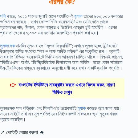
এরপর কে?
সনি
বলছে, ২০১১ সালের জুলাই মাসে সংঘটিত ঐ
হ্যাক
তাদের ৬০০,০০০ ডলারের
ক্ষতিসাধন করেছে। তখন কোম্পানিটির ওয়েবসাইট এবং ডেটাবেইস থেকে
গ্রাহকদের নাম, ঠিকানা, ফোন নাম্বার ও ইমেইল এড্রেস চুরি হয়েছিল। এরপর
প্রায় তা থেকে ৫০,০০০ এর মত নাম অনলাইনে প্রকাশ করা হয়।
লুলজসেক
নামটির মূলভাব হল “লুলজ সিক্যুরিটি”; এখানে লুলজ হচ্ছে ইন্টারনেটে
উচ্চস্বরে হাসির সংকেত “লল = লাফ আউট লাউড” এর সংকুচিত রূপ। গ্রুপটি
সাধারণত বিভিন্ন ওয়েবসাইটে ডিডিওএস আক্রমণ চালিয়ে থাকে। নিশ্চয়ই জানেন,
“ডিডিওএস” অর্থাৎ “ডিস্ট্রিবিউটেড ডিনাইয়াল অফ সার্ভিস” হচ্ছে কোন সাইটকে
উচ্চ ট্র্যাফিকের মাধ্যমে ব্যবহারের অনুপোযোগী করে রাখার একটি হ্যাকিং পদ্ধতি।
👉
বাংলাটেক ইউটিউবে সাবস্ক্রাইব করতে এখানে ক্লিক করুন, দারুণ
ভিডিও দেখুন
লুলজসেক সান পত্রিকা এবং সিআইএ’র ওয়েবসাইট
হ্যাক
করেছে বলে জানা যায়।
সানের সাইটে তারা এর মূল প্রতিষ্ঠানের সিইও রুপার্ট মারডকের ভুয়া মৃত্যুর খবরও
প্রচার করেছিল।
📌 পোস্টটি শেয়ার করুন! 🔥