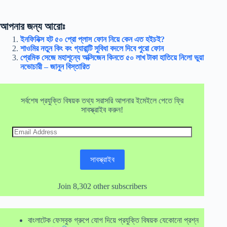
আপনার জন্য আরোঃ
ইনফিনিক্স হট ৫০ প্রো প্লাস ফোন নিয়ে কেন এত হইচই?
শাওমির নতুন কিং কং গ্যারান্টি সুবিধা বদলে দিবে পুরো ফোন
প্রেমিক সেজে মহাশূন্যে অক্সিজেন কিনতে ৫০ লাখ টাকা হাতিয়ে নিলো ভুয়া
নভোচারী – জানুন বিস্তারিত
সর্বশেষ প্রযুক্তি বিষয়ক তথ্য সরাসরি আপনার ইমেইলে পেতে ফ্রি
সাবস্ক্রাইব করুন!
Email
Address
সাবস্ক্রাইব
Join 8,302 other subscribers
বাংলাটেক ফেসবুক গ্রুপে যোগ দিয়ে প্রযুক্তি বিষয়ক যেকোনো প্রশ্ন