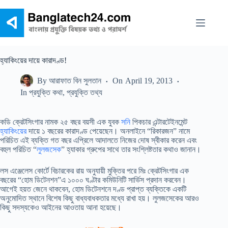
Skip
to
content
হ্যাকিংয়ের দায়ে কারাদণ্ড!
By
আরাফাত বিন সুলতান
On
April 19, 2013
In
প্রযুক্তি কথা
,
প্রযুক্তি তথ্য
কডি ক্রেটসিংগার নামক ২৫ বছর বয়সী এক যুবক
সনি
পিকচার এন্টারটেইনমেন্ট
হ্যাকিংয়ের
দায়ে ১ বছরের কারাদণ্ড পেয়েছেন। অনলাইনে “রিকারজন” নামে
পরিচিত এই ব্যক্তি গত বছর এপ্রিলে আদালতে নিজের দোষ স্বীকার করেন এবং
বহুল পরিচিত “
লুলজসেক
” হ্যাকার গ্রুপের সাথে তার সংশ্লিষ্টতার কথাও জানান।
লস এঞ্জেলেস কোর্টে বিচারকের রায় অনুযায়ী মুক্তির পরে মিঃ ক্রেটসিংগার এক
বছরের “হোম ডিটেনশন”এ ১০০০ ঘণ্টার কমিউনিটি সার্ভিস প্রদান করবেন।
আগেই হয়ত জেনে থাকবেন, হোম ডিটেনশনে দণ্ড প্রাপ্ত ব্যক্তিকে একটি
অনুমোদিত স্থানে বিশেষ কিছু বাধ্যবাধকতার মধ্যে রাখা হয়। লুলজসেকের আরও
কিছু সদস্যকেও আইনের আওতায় আনা হয়েছে।