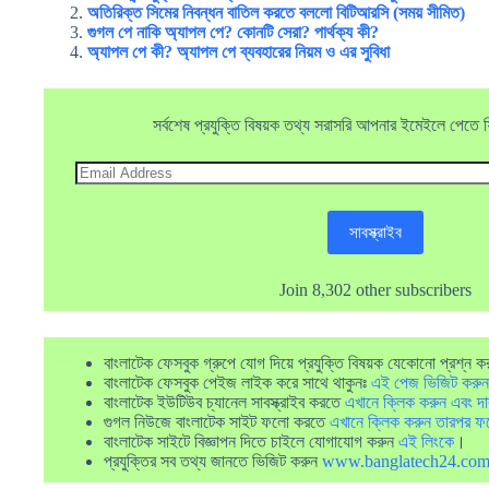
অতিরিক্ত সিমের নিবন্ধন বাতিল করতে বললো বিটিআরসি (সময় সীমিত)
গুগল পে নাকি অ্যাপল পে? কোনটি সেরা? পার্থক্য কী?
অ্যাপল পে কী? অ্যাপল পে ব্যবহারের নিয়ম ও এর সুবিধা
সর্বশেষ প্রযুক্তি বিষয়ক তথ্য সরাসরি আপনার ইমেইলে পেতে ফ্র
Email
Address
সাবস্ক্রাইব
Join 8,302 other subscribers
বাংলাটেক ফেসবুক গ্রুপে যোগ দিয়ে প্রযুক্তি বিষয়ক যেকোনো প্রশ্ন ক
বাংলাটেক ফেসবুক পেইজ লাইক করে সাথে থাকুনঃ
এই পেজ ভিজিট করুন
বাংলাটেক ইউটিউব চ্যানেল সাবস্ক্রাইব করতে
এখানে ক্লিক করুন এবং দা
গুগল নিউজে বাংলাটেক সাইট ফলো করতে
এখানে ক্লিক করুন তারপর ফ
বাংলাটেক সাইটে বিজ্ঞাপন দিতে চাইলে যোগাযোগ করুন
এই লিংকে
।
প্রযুক্তির সব তথ্য জানতে ভিজিট করুন
www.banglatech24.co