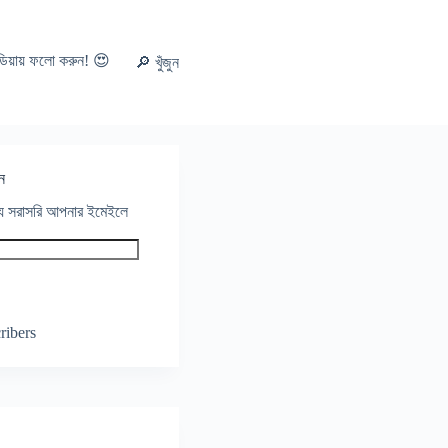
ডিয়ায় ফলো করুন! 😍
🔎 খুঁজুন
ন
থ্য সরাসরি আপনার ইমেইলে
ribers