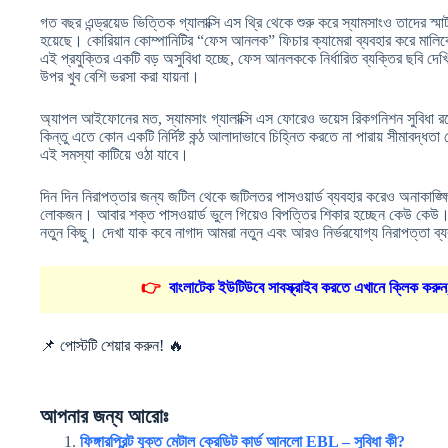
গত বছর এন্ড্রয়েড ভিত্তিক গ্যালাক্সি এস থ্রি থেকে শুরু করে স্যামসাংও তাদের স্মার্
হয়েছে। কোরিয়ান কোম্পানিটির “ফেস আনলক” ফিচার ক্যামেরা ব্যবহার করে মালি
এই প্রযুক্তির একটি বড় অসুবিধা হচ্ছে, ফেস আনলককে নির্ধারিত ব্যক্তির ছবি দে
উপর খুব বেশি ভরসা করা যায়না।
অ্যাপল আইফোনের মত, স্যামসাং গ্যালাক্সি এস ফোরেও ভয়েস রিকগনিশন সুবিধা র
কিন্তু এতে কোন একটি নির্দিষ্ট কন্ঠ আলাদাভাবে চিহ্নিত করতে না পারায় সীমাবদ্ধত
এই সমস্যা কাটিয়ে ওঠা যাবে।
দিন দিন নিরাপত্তার জন্য জটিল থেকে জটিলতর পাসওয়ার্ড ব্যবহার করেও অনাকাঙ্ক্ষ
লোকজন। আবার শক্ত পাসওয়ার্ড ভুলে গিয়েও বিপত্তির শিকার হচ্ছেন কেউ কেউ
নতুন কিছু। দেখা যাক কবে নাগাদ আমরা নতুন এবং আরও নির্ভরযোগ্য নিরাপত্তা ব্
👉
বাংলাটেক ইউটিউবে সাবস্ক্রাইব করতে এখানে ক্লিক করুন
📌 পোস্টটি শেয়ার করুন! 🔥
আপনার জন্য আরোঃ
ফিঙ্গারপ্রিন্ট যুক্ত মেটাল ক্রেডিট কার্ড আনলো EBL – সুবিধা কী?