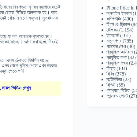
টফোনের নিরাপত্তা বৃদ্ধির ব্যাপারে সচেষ্ট
Phone Price in
কের চেহারা মিলিয়ে আনলকড হয়। তবে
অনলাইন ইনকাম
(1
খিয়েই বোকা বানানো সম্ভব। সুতরাং এর
কম্পিউটিং
(490)
টিপস & ট্রিকস
(84
টেলিকম
(1,194)
ট্যাবলেট
(101)
য়েছে যা লক-আনলকে ব্যবহৃত হয়।
নতুন পণ্য
(785)
া থেকেই যাচ্ছে। আশা করা হচ্ছে শীঘ্রই
পাঠকের লেখা
(36)
প্রযুক্তি অভিধান
(
প্রযুক্তি কথা
(827
িত এক্সেস ঠেকাতে হিমশিম খাচ্ছে
প্রযুক্তি তথ্য
(2,4
। এসব থেকে মুক্তি পেতে এখন দরকার
ফিচার
(103)
যবস্থা পেতে পারি।
বিবিধ
(378)
মাল্টিমিডিয়া
(23)
রিভিউ
(55)
, দারুণ ভিডিও দেখুন
সোশ্যাল মিডিয়া
(5
স্পন্সরড পোস্ট
(27