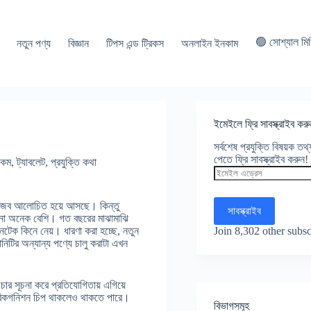
🟢 সোশ্যাল মি
নতুন পণ্য
বিজ্ঞান
টিপস এন্ড ট্রিকস
অনলাইন ইনকাম
ইমেইলে ফ্রি সাবস্ক্রাইব করু
সর্বশেষ প্রযুক্তি বিষয়ক ত
পেতে ফ্রি সাবস্ক্রাইব করুন!
িকম
,
ট্যাবলেট
,
প্রযুক্তি কথা
ইমেইল
এড্রেস
ারের গুজব আলোচিত হয়ে আসছে। কিন্তু
সাবস্ক্রাইব
বনা অনেক বেশি। গত বছরের মাঝামাঝি
Join 8,302 other subsc
েনটেক কিনে নেয়। ধারণা করা হচ্ছে, নতুন
ানিটির অন্যান্য পণ্যে চালু করাটা এখন
 সূচনা করে প্রতিযোগিতায় এগিয়ে
্ট রিকগনিশন চিপ থাকলেও থাকতে পারে।
বিভাগসমূহ