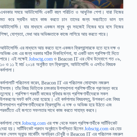
এখনকার সময়ে আউটসোর্সিং একটি বহুল পরিচিত ও আধুনিক পেশা। যারা নিজের
মত করে স্বাধীন ভাবে কাজ করতে চান তাদের জন্য সবচাইতে ভাল হল
আউটসোর্সিং। যার মাধ্যমে একজন মানুষ খুব সহজেই নিজের ঘরে বসে নিজের
শিক্ষা, যোগ্যতা, মেধা আর অভিজ্ঞতাকে কাজে লাগিয়ে আয় করতে পারে।
আউটসোর্সিং এর মাধ্যমে আয় করতে হলে একজন ফ্রিল্যান্সারকে হতে হবে দক্ষ ও
অভিজ্ঞ এবং এর জন্য দরকার সঠিক দিকনির্দেশনা, যা একটি ভাল প্রশিক্ষণই দিতে
পারে। এই লক্ষেই
Jobsctg.com
ও Beacon IT এর যৌথ উদ্যোগে গত ০৯,
১০ ও ১১ ই মার্চ ২০১৪ অনুষ্ঠিত হল ফ্রিল্যান্স, আউটসোর্সিং ও এসইও বিষয়ক
কর্মশালা।
কর্মশালাটি পরিচালনা করেন, Beacon IT এর পরিচালক মোহাম্মাদ নজরুল
ইসলাম। তাঁর বিষয় ভিত্তিক চমৎকার উপস্থাপনা প্রশিক্ষণটিকে প্রাণবন্ত করে
তুলেছে। প্রশিক্ষণ পরবর্তী কাজের সুবিধার জন্য প্রশিক্ষণার্থীদেরকে সকল
উপকরণের সফট কপি দেয়া হয়েছে। এই কর্মশালার বিষয়বস্তু, উপকরণ এবং বিষয়
উপস্থাপন প্রশিক্ষণার্থীদেরকে ফ্রিল্যান্সিং এ দক্ষ ও অভিজ্ঞ হয়ে উঠতে এবং
পরবর্তীতে এই জগতে সফলতার সাথে কাজ করতে সাহায্য করবে।
কর্মশালা শেষে
Jobsctg.com
এর পক্ষ থেকে সকল প্রশিক্ষণার্থীকে সার্টিফিকেট
দেয়া হয়। সার্টিফিকেট প্রদান অনুষ্ঠানে উপস্থিত ছিলেন
Jobsctg.com
এর হেড
অফ সেলস অ্যান্ড মার্কেটিং অলড্রিন চৌধুরী ও Beacon IT এর পরিচালক নজরুল