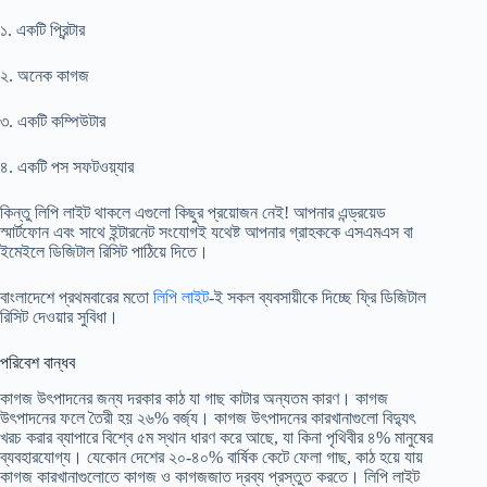
১. একটি প্রিন্টার
২. অনেক কাগজ
৩. একটি কম্পিউটার
৪. একটি পস সফটওয়্যার
কিন্তু লিপি লাইট থাকলে এগুলো কিছুর প্রয়োজন নেই! আপনার এন্ড্রয়েড
স্মার্টফোন এবং সাথে ইন্টারনেট সংযোগই যথেষ্ট আপনার গ্রাহককে এসএমএস বা
ইমেইলে ডিজিটাল রিসিট পাঠিয়ে দিতে।
বাংলাদেশে প্রথমবারের মতো
লিপি লাইট
-ই সকল ব্যবসায়ীকে দিচ্ছে ফ্রি ডিজিটাল
রিসিট দেওয়ার সুবিধা।
পরিবেশ বান্ধব
কাগজ উৎপাদনের জন্য দরকার কাঠ যা গাছ কাটার অন্যতম কারণ। কাগজ
উৎপাদনের ফলে তৈরী হয় ২৬% বর্জ্য। কাগজ উৎপাদনের কারখানাগুলো বিদ্যুৎ
খরচ করার ব্যাপারে বিশ্বে ৫ম স্থান ধারণ করে আছে, যা কিনা পৃথিবীর ৪% মানুষের
ব্যবহারযোগ্য। যেকোন দেশের ২০-৪০% বার্ষিক কেটে ফেলা গাছ, কাঠ হয়ে যায়
কাগজ কারখানাগুলোতে কাগজ ও কাগজজাত দ্রব্য প্রস্তুত করতে। লিপি লাইট