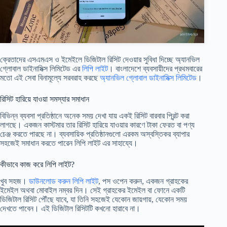
ক্রেতাদের এসএমএস ও ইমেইলে ডিজিটাল রিসিট দেওয়ার সুবিধা দিচ্ছে অ্যানভিল
গ্লোবাল ডাইনামিক্স লিমিটেড এর
লিপি লাইট
। বাংলাদেশে ব্যবসায়ীদের প্রথমবারের
মতো এই সেবা বিনামূল্যে সরবরাহ করছে
অ্যানভিল গ্লোবাল ডাইনামিক্স লিমিটেড
।
রিসিট হারিয়ে যাওয়া সমস্যার সমাধান
বিভিন্ন ব্যবসা প্রতিষ্ঠানে অনেক সময় দেখা যায় একই রিসিট বারবার প্রিন্ট করা
লাগছে। একজন কাস্টমার তার রিসিট হারিয়ে যাওয়ার কারণে টাকা ফেরত বা পণ্য
চেঞ্জ করতে পারছে না। ব্যবসায়িক প্রতিষ্ঠানগুলো এরকম অস্বস্তিকর ব্যাপার
সহজেই সমাধান করতে পারেন লিপি লাইট এর সাহায্যে।
কীভাবে কাজ করে লিপি লাইট?
খুব সহজ।
ডাউনলোড করুন লিপি লাইট
, পস ওপেন করুন, একজন গ্রাহকের
ইমেইল অথবা মোবাইল নম্বর দিন। সেই গ্রাহকের ইমেইল বা ফোনে একটি
ডিজিটাল রিসিট পৌঁছে যাবে, যা তিনি সহজেই যেকোন জায়গায়, যেকোন সময়
দেখতে পাবেন। এই ডিজিটাল রিসিটটি কখনো হারাবে না।