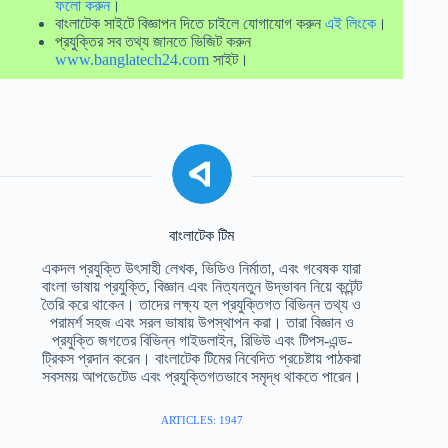
ফলো করুন
।
বাংলাটেক সাইটে বিজ্ঞাপন দিতে চাইলে যোগাযোগ করুন
এই লিংকে
।
প্রযুক্তির সব তথ্য জানতে ভিজিট করুন
www.banglatech24.com
সাইট।
বাংলাটেক টিম
একদল প্রযুক্তি উৎসাহী লেখক, ভিডিও নির্মাতা, এবং গবেষক যারা
বাংলা ভাষায় প্রযুক্তি, বিজ্ঞান এবং নিত্যনতুন উদ্ভাবন নিয়ে কন্টেন্ট
তৈরি করে থাকেন। তাদের লক্ষ্য হল প্রযুক্তিগত বিভিন্ন তথ্য ও
পরামর্শ সহজ এবং সরল ভাষায় উপস্থাপন করা। তারা বিজ্ঞান ও
প্রযুক্তি জগতের বিভিন্ন গাইডলাইন, রিভিউ এবং টিপস-এন্ড-
ট্রিকস প্রদান করেন। বাংলাটেক টিমের নিবেদিত প্রচেষ্টায় পাঠকরা
সবসময় আপডেটেড এবং প্রযুক্তিগতভাবে সমৃদ্ধ থাকতে পারেন।
ARTICLES: 1947