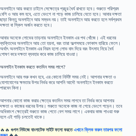
অনলাইনে আয় করতে চাইলে সেক্ষেত্রে প্রচুর ধৈর্য রাখতে হবে। শুরুতে পরিশ্রম
বেশি ও আয় কম হবে, এতে ভেংগে না পড়ে কাজ চালিয়ে যেতে হবে। আবার দক্ষতা
ছাড়া কিন্তু অনলাইনে আয় সম্ভব নয়। তাই অনলাইনে আয় করতে হলে সর্বপ্রথম
দক্ষতা বা স্কিল অর্জন করতে হবে।
আবার অনেকে লোভের তাড়নায় অনলাইনে ইনকাম এর পথ খোঁজে। এই ধরনের
ব্যক্তিদের অনলাইনে আয় তো হয়না, বরং তারা অল্পসময়ে ফোকাস হারিয়ে ফেলে।
অর্থাৎ অনলাইনে ইনকাম এর নিয়ম হলো লোভ বাদ দিয়ে বরং উৎসাহ নিয়ে ধৈর্য
পোষণ করে দক্ষতা ব্যবহার করে কাজ চালিয়ে যাওয়া।
অনলাইন ইনকাম করতে কতদিন সময় লাগে?
অনলাইনে আয় শুরু কখন হবে, এর কোনো নির্দিষ্ট সময় নেই। আপনার দক্ষতা ও
যোগাযোগের ক্ষমতার উপর নির্ভর করে আপনি আদৌ অনলাইনে ইনকাম করতে
পারবেন কিনা।
আপনার কোনো কাজ করার ক্ষেত্রে কতদিন সময় লাগবে তা নির্ভর করে আপনার
দক্ষতা ও কাজের ধরনের উপর। শুরুতে অনেকে কাজ না পেয়ে ভেংগে পড়েন। তবে
অধিকাংশ ক্ষেত্রেই শুরুতে কাজ পেতে বেশ সময় লাগে। একবার কাজ পাওয়া শুরু
হলে এই গাড়ি চলতেই থাকে।
🔥🔥
গুগল নিউজে বাংলাটেক সাইট ফলো করতে
এখানে ক্লিক করুন তারপর ফলো
করুন
🔥
🔥