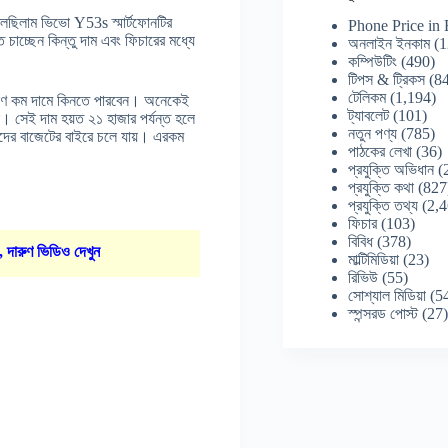
বলছিলাম ভিভো Y53s স্মার্টফোনটির
Phone Price in
চ্ছেন কিন্তু দাম এবং ফিচারের মধ্যে
অনলাইন ইনকাম
(1
কম্পিউটিং
(490)
টিপস & ট্রিকস
(84
টেলিকম
(1,194)
রিমাণ কম দামে কিনতে পারবেন। অনেকেই
ট্যাবলেট
(101)
। সেই দাম হয়ত ২১ হাজার পর্যন্ত হলে
নতুন পণ্য
(785)
তাদের বাজেটের বাইরে চলে যায়। এরকম
পাঠকের লেখা
(36)
প্রযুক্তি অভিধান
(
প্রযুক্তি কথা
(827
প্রযুক্তি তথ্য
(2,4
ফিচার
(103)
বিবিধ
(378)
, দারুণ ভিডিও দেখুন
মাল্টিমিডিয়া
(23)
রিভিউ
(55)
সোশ্যাল মিডিয়া
(5
স্পন্সরড পোস্ট
(27