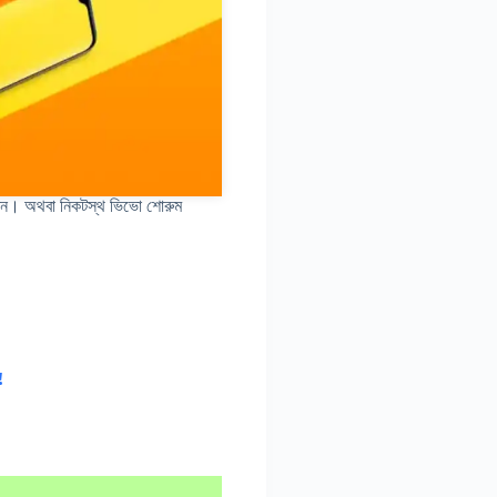
েন। অথবা নিকটস্থ ভিভো শোরুম
!