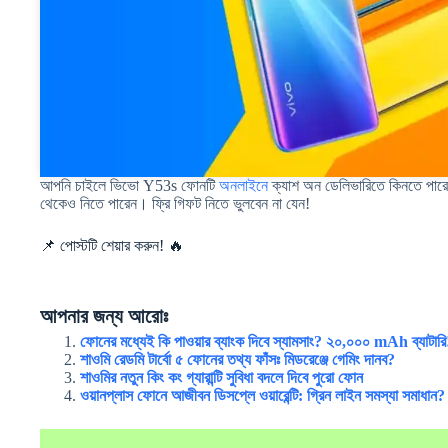
আপনি চাইলে ভিভো Y53s ফোনটি
অনলাইনে
ক্যাশ অন ডেলিভারিতে কিনতে পার
থেকেও নিতে পারেন। ফ্রি গিফট নিতে ভুলবেন না যেন!
📌 পোস্টটি শেয়ার করুন! 🔥
আপনার জন্য আরোঃ
ফোনের মধ্যেই কি পাওয়ার ব্যাংক দিবে স্যামসাং? ২০,০০০ mAh ব্যাটারি
শাওমি রেডমি টার্বো ৫ ফোনের তথ্য ফাঁসঃ মিডরেঞ্জে গেমিং দানব?
শাওমির নতুন কিং কং গ্যারান্টি সুবিধা বদলে দিবে পুরো ফোন
ওয়ানপ্লাস ফোনে আজীবন ডিসপ্লে ওয়ারেন্টি: গ্রিন লাইন সমস্যা সমাধান?