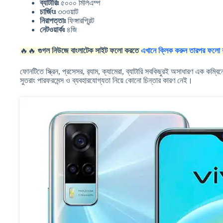
ব্যাটারিঃ
৫০০০ মিলিএম্প
চার্জিংঃ
৩৩ওয়াট
নিরাপত্তাঃ
ফিঙ্গারপ্রিন্ট
নেটওয়ার্কঃ
৪জি
🔥🔥
গুগল নিউজে বাংলাটেক সাইট ফলো করতে
এখানে ক্লিক করুন তারপর ফলো 
ফোনটিতে স্ক্রিন, প্রসেসর, র‍্যাম, ক্যামেরা, ব্যাটারি সবকিছুরই অসাধারণ এক ক
সুতরাং পারফরমেন্স ও ব্যবহারযোগ্যতা নিয়ে কোনো চিন্তার কারণ নেই।