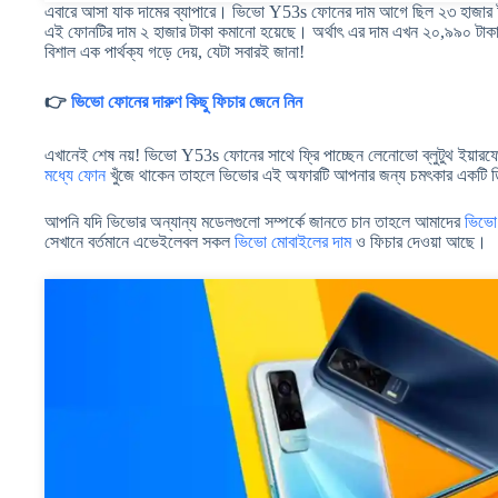
এবারে আসা যাক দামের ব্যাপারে। ভিভো Y53s ফোনের দাম আগে ছিল ২৩ হাজার ট
এই ফোনটির দাম ২ হাজার টাকা কমানো হয়েছে। অর্থাৎ এর দাম এখন ২০,৯৯০ টাকা
বিশাল এক পার্থক্য গড়ে দেয়, যেটা সবারই জানা!
👉
ভিভো ফোনের দারুণ কিছু ফিচার জেনে নিন
এখানেই শেষ নয়! ভিভো Y53s ফোনের সাথে ফ্রি পাচ্ছেন লেনোভো ব্লুটুথ ইয়া
মধ্যে ফোন
খুঁজে থাকেন তাহলে ভিভোর এই অফারটি আপনার জন্য চমৎকার একটি 
আপনি যদি ভিভোর অন্যান্য মডেলগুলো সম্পর্কে জানতে চান তাহলে আমাদের
ভিভো
সেখানে বর্তমানে এভেইলেবল সকল
ভিভো মোবাইলের দাম
ও ফিচার দেওয়া আছে।