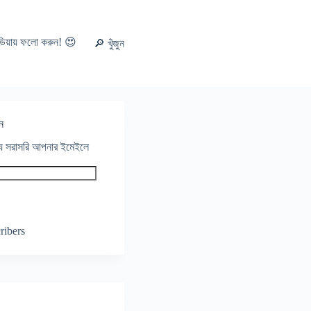
ডিয়ায় ফলো করুন! 😍
🔎 খুঁজুন
ন
থ্য সরাসরি আপনার ইমেইলে
ribers