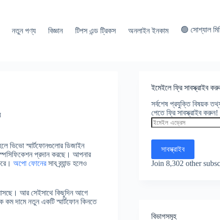
🟢 সোশ্যাল মি
নতুন পণ্য
বিজ্ঞান
টিপস এন্ড ট্রিকস
অনলাইন ইনকাম
ইমেইলে ফ্রি সাবস্ক্রাইব করু
সর্বশেষ প্রযুক্তি বিষয়ক ত
পেতে ফ্রি সাবস্ক্রাইব করুন!
য
ইমেইল
এড্রেস
াহলে ভিভো স্মার্টফোনগুলোর ডিজাইন
সাবস্ক্রাইব
স্পেসিফিকেশন প্রদান করছে। আপনার
Join 8,302 other subsc
 করে।
অপো ফোনের
সাব ব্র্যান্ড হলেও
িয়ে আসছে। আর সেইসাথে কিছুদিন আগে
লক কম দামে নতুন একটি স্মার্টফোন কিনতে
বিভাগসমূহ