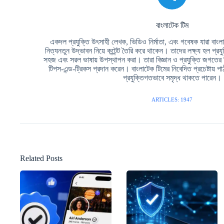
বাংলাটেক টিম
একদল প্রযুক্তি উৎসাহী লেখক, ভিডিও নির্মাতা, এবং গবেষক যারা বাংলা ভ
নিত্যনতুন উদ্ভাবন নিয়ে কন্টেন্ট তৈরি করে থাকেন। তাদের লক্ষ্য হল প্রয
সহজ এবং সরল ভাষায় উপস্থাপন করা। তারা বিজ্ঞান ও প্রযুক্তি জগতের
টিপস-এন্ড-ট্রিকস প্রদান করেন। বাংলাটেক টিমের নিবেদিত প্রচেষ্টায
প্রযুক্তিগতভাবে সমৃদ্ধ থাকতে পারেন।
ARTICLES: 1947
Related Posts