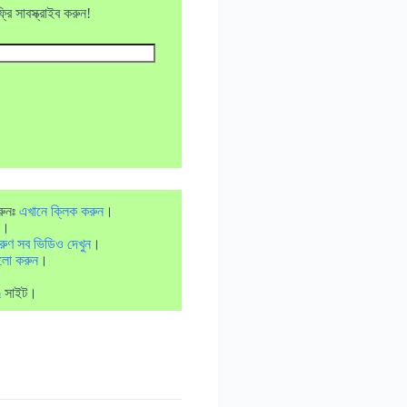
ি সাবস্ক্রাইব করুন!
রুনঃ
এখানে ক্লিক করুন
।
।
রুণ সব ভিডিও দেখুন
।
লো করুন
।
m
সাইট।