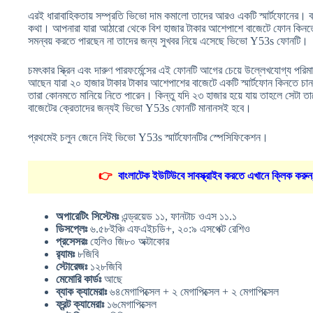
এরই ধারাবাহিকতায় সম্প্রতি ভিভো দাম কমালো তাদের আরও একটি স্মার্টফোনের। 
কথা। আপনারা যারা আঠারো থেকে বিশ হাজার টাকার আশেপাশে বাজেটে ফোন কিনতে চা
সমন্বয় করতে পারছেন না তাদের জন্য সুখবর নিয়ে এসেছে ভিভো Y53s ফোনটি।
চমৎকার স্ক্রিন এবং দারুণ পারফর্মেন্সের এই ফোনটি আগের চেয়ে উল্লেখযোগ্য প
আছেন যারা ২০ হাজার টাকার টাকার আশেপাশের বাজেটে একটি স্মার্টফোন কিনতে চান
তারা কোনমতে মানিয়ে নিতে পারেন। কিন্তু যদি ২৩ হাজার হয়ে যায় তাহলে সেটা 
বাজেটের ক্রেতাদের জন্যই ভিভো Y53s ফোনটি মানানসই হবে।
প্রথমেই চলুন জেনে নিই ভিভো Y53s স্মার্টফোনটির স্পেসিফিকেশন।
👉
বাংলাটেক ইউটিউবে সাবস্ক্রাইব করতে এখানে ক্লিক করুন
অপারেটিং সিস্টেমঃ
এন্ড্রয়েড ১১, ফানটাচ ওএস ১১.১
ডিসপ্লেঃ
৬.৫৮ইঞ্চি এফএইচডি+, ২০:৯ এসপেক্ট রেশিও
প্রসেসরঃ
হেলিও জি৮০ অক্টাকোর
র‍্যামঃ
৮জিবি
স্টোরেজঃ
১২৮জিবি
মেমোরি কার্ডঃ
আছে
ব্যাক ক্যামেরাঃ
৬৪মেগাপিক্সেল + ২ মেগাপিক্সেল + ২ মেগাপিক্সেল
ফ্রন্ট ক্যামেরাঃ
১৬মেগাপিক্সেল