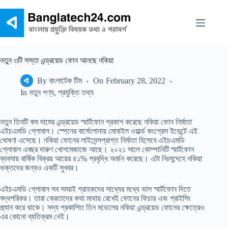
Skip
to
content
নতুন ৩টি সস্তা এন্ড্রয়েড ফোন আনছে নকিয়া
By
বাংলাটেক টিম
On
February 28, 2022
In
নতুন পণ্য
,
প্রযুক্তি তথ্য
নতুন তিনটি কম দামের এন্ড্রয়েড স্মার্টফোন প্রকাশ করেছে নকিয়া ফোন নির্মাতা
এইচএমডি গ্লোবাল। স্পেনের বার্সেলোনায় মোবাইল ওয়ার্ল্ড কংগ্রেস ইভেন্টে এই
ঘোষণা এসেছে। নকিয়া ফোনের লাইসেন্সপ্রাপ্ত নির্মাতা হিসেবে এইচএমডি
গ্লোবাল এবছর দারুণ খোশমেজাজে আছে। ২০২১ সালে কোম্পানিটি স্মার্টফোন
ব্যবসায় বার্ষিক বিক্রয় আয়ের ৪১% প্রবৃদ্ধি অর্জন করেছে। এটা নিঃসন্দেহে নকিয়া
ভক্তদের জন্যও একটি সুখবর।
এইচএমডি গ্লোবাল সব সময়ই গ্রাহকদের সাধ্যের মধ্যে ভাল স্মার্টফোন দিতে
বদ্ধপরিকর। তারা ক্রেতাদের কথা মাথায় রেখেই ফোনের ফিচার এবং প্রাইসিং
প্ল্যান করে থাকে। সদ্য প্রকাশিত তিন মডেলের নকিয়া এন্ড্রয়েড ফোনের ক্ষেত্রেও
এর কোনো ব্যতিক্রম নেই।