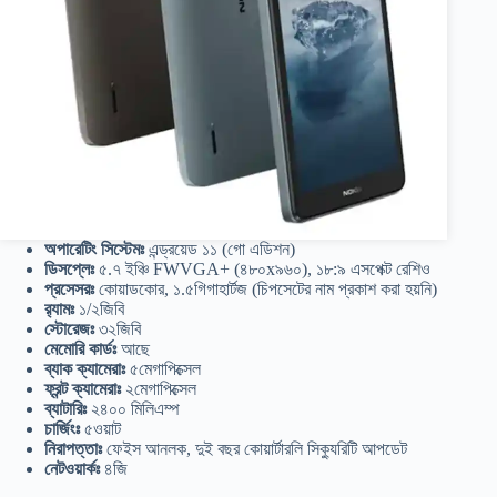
অপারেটিং সিস্টেমঃ
এন্ড্রয়েড ১১ (গো এডিশন)
ডিসপ্লেঃ
৫.৭ ইঞ্চি FWVGA+ (৪৮০x৯৬০), ১৮:৯ এসপেক্ট রেশিও
প্রসেসরঃ
কোয়াডকোর, ১.৫গিগাহার্টজ (চিপসেটের নাম প্রকাশ করা হয়নি)
র‍্যামঃ
১/২জিবি
স্টোরেজঃ
৩২জিবি
মেমোরি কার্ডঃ
আছে
ব্যাক ক্যামেরাঃ
৫মেগাপিক্সেল
ফ্রন্ট ক্যামেরাঃ
২মেগাপিক্সেল
ব্যাটারিঃ
২৪০০ মিলিএম্প
চার্জিংঃ
৫ওয়াট
নিরাপত্তাঃ
ফেইস আনলক, দুই বছর কোয়ার্টারলি সিক্যুরিটি আপডেট
নেটওয়ার্কঃ
৪জি