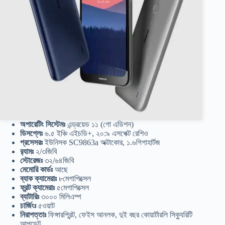
অপারেটিং সিস্টেমঃ
এন্ড্রয়েড ১১ (গো এডিশন)
ডিসপ্লেঃ
৬.৫ ইঞ্চি এইচডি+, ২০:৯ এসপেক্ট রেশিও
প্রসেসরঃ
ইউনিসক SC9863a অক্টাকোর, ১.৬গিগাহার্টজ
র‍্যামঃ
২/৩জিবি
স্টোরেজঃ
৩২/৬৪জিবি
মেমোরি কার্ডঃ
আছে
ব্যাক ক্যামেরাঃ
৮মেগাপিক্সেল
ফ্রন্ট ক্যামেরাঃ
৫মেগাপিক্সেল
ব্যাটারিঃ
৩০০০ মিলিএম্প
চার্জিংঃ
৫ওয়াট
নিরাপত্তাঃ
ফিঙ্গারপ্রিন্ট, ফেইস আনলক, দুই বছর কোয়ার্টারলি সিক্যুরিটি
আপডেট