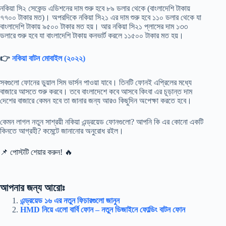
নকিয়া সি২ সেকেন্ড এডিশনের দাম শুরু হবে ৮৯ ডলার থেকে (বাংলাদেশি টাকায়
৭৭০০ টাকার মত)। অপরদিকে নকিয়া সি২১ এর দাম শুরু হবে ১১০ ডলার থেকে যা
বাংলাদেশি টাকায় ৯৫০০ টাকার মত হয়। আর নকিয়া সি২১ প্লাসের দাম ১৩৩
ডলারে শুরু হবে যা বাংলাদেশি টাকায় কনভার্ট করলে ১১৫০০ টাকার মত হয়।
👉
নকিয়া বাটন মোবাইল (২০২২)
সবগুলো ফোনের ডুয়াল সিম ভার্সন পাওয়া যাবে। তিনটি ফোনই এপ্রিলের মধ্যে
বাজারে আসতে শুরু করবে। তবে বাংলাদেশে কবে আসবে কিংবা এর চূড়ান্ত দাম
দেশের বাজারে কেমন হবে তা জানার জন্য আরও কিছুদিন অপেক্ষা করতে হবে।
কেমন লাগল নতুন সাশ্রয়ী নকিয়া এন্ড্রয়েড ফোনগুলো? আপনি কি এর কোনো একটি
কিনতে আগ্রহী? কমেন্টে জানানোর অনুরোধ রইল।
📌 পোস্টটি শেয়ার করুন! 🔥
আপনার জন্য আরোঃ
এন্ড্রয়েড ১৬ এর নতুন ফিচারগুলো জানুন
HMD নিয়ে এলো বার্বি ফোন – নতুন ডিজাইনে ফোল্ডিং বাটন ফোন