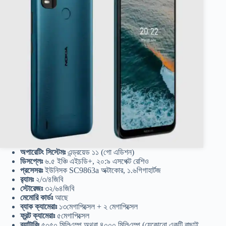
অপারেটিং সিস্টেমঃ
এন্ড্রয়েড ১১ (গো এডিশন)
ডিসপ্লেঃ
৬.৫ ইঞ্চি এইচডি+, ২০:৯ এসপেক্ট রেশিও
প্রসেসরঃ
ইউনিসক SC9863a অক্টাকোর, ১.৬গিগাহার্টজ
র‍্যামঃ
২/৩/৪জিবি
স্টোরেজঃ
৩২/৬৪জিবি
মেমোরি কার্ডঃ
আছে
ব্যাক ক্যামেরাঃ
১৩মেগাপিক্সেল + ২ মেগাপিক্সেল
ফ্রন্ট ক্যামেরাঃ
৫মেগাপিক্সেল
ব্যাটারিঃ
৫০৫০ মিলিএম্প অথবা ৪০০০ মিলিএম্প (যেকোনো একটি বাছাই