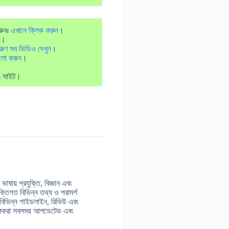
রুনঃ
এখানে ক্লিক করুন
।
।
রুণ সব ভিডিও দেখুন
।
লো করুন
।
m
সাইট।
াষায় প্রযুক্তি, বিজ্ঞান এবং
ুক্তিগত বিভিন্ন তথ্য ও পরামর্শ
 বিভিন্ন গাইডলাইন, রিভিউ এবং
় পাঠকরা সবসময় আপডেটেড এবং