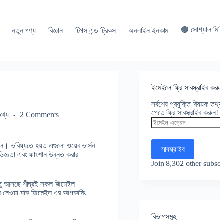
🟢 সোশ্যাল মি
নতুন পণ্য
বিজ্ঞান
টিপস এন্ড ট্রিকস
অনলাইন ইনকাম
ইমেইলে ফ্রি সাবস্ক্রাইব করু
সর্বশেষ প্রযুক্তি বিষয়ক ত
পেতে ফ্রি সাবস্ক্রাইব করুন!
তথ্য
2 Comments
ইমেইল
এড্রেস
গুগল। ভবিষ্যতে হয়ত এগুলো ওয়েব ভার্সন
সাবস্ক্রাইব
িজ্ঞতা এবং ফাংশান উন্নত করার
Join 8,302 other subsc
কিন্তু আসছে শীঘ্রই সকল জিমেইল
েনে নেওয়া যাক জিমেইল এর আপকামিং
বিভাগসমূহ