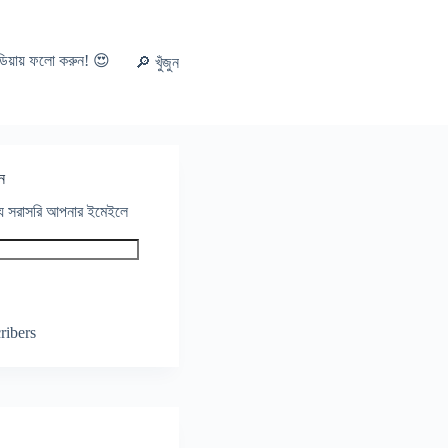
ডিয়ায় ফলো করুন! 😍
🔎 খুঁজুন
ন
থ্য সরাসরি আপনার ইমেইলে
ribers