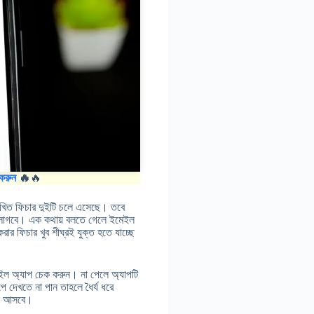
করুন
🔥
🔥
খিত ফিচার দুইটি চলে এসেছে। তবে
় লাগবে। এক কথায় বলতে গেলে ইমেইল
রার ফিচার খুব শীঘ্রই যুক্ত হতে যাচ্ছে
ল অ্যাপ চেক করুন। না পেলে অ্যাপটি
েখতে না পান তাহলে ধৈর্য ধরে
চলে আসবে।