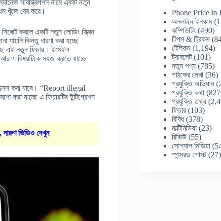
্যানেজ সাবস্ক্রিপশন নামে একটি নতুন
ম খুঁজে বের করে।
Phone Price in
অনলাইন ইনকাম
(1
কম্পিউটিং
(490)
সিলেক্ট করলে একটি নতুন লোডিং স্ক্রিন
টিপস & ট্রিকস
(84
া যায়নি কিন্তু ধারণা করা হচ্ছে
টেলিকম
(1,194)
চ্ছে এই নতুন ফিচার। ইমেইল
ট্যাবলেট
(101)
, আর এ বিষয়টিকে সহজ করতে যাচ্ছে
নতুন পণ্য
(785)
পাঠকের লেখা
(36)
প্রযুক্তি অভিধান
(
ক্সেস করা যাবে। “Report illegal
প্রযুক্তি কথা
(827
করা যাচ্ছে এ ফিচারটির ইন্টিগ্রেশন
প্রযুক্তি তথ্য
(2,4
ফিচার
(103)
বিবিধ
(378)
মাল্টিমিডিয়া
(23)
, দারুণ ভিডিও দেখুন
রিভিউ
(55)
সোশ্যাল মিডিয়া
(5
স্পন্সরড পোস্ট
(27