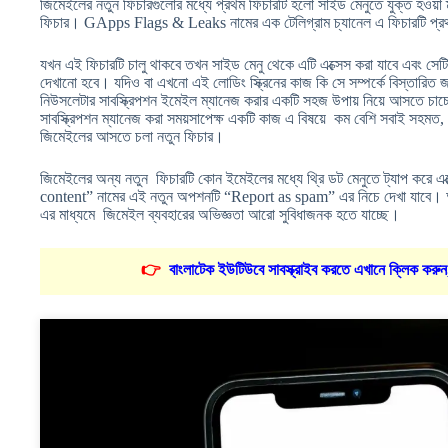
জিমেইলের নতুন ফিচারগুলোর মধ্যে প্রথম ফিচারটি হলো সাইড মেনুতে যুক্ত হওয়া ম
ফিচার। GApps Flags & Leaks নামের এক টেলিগ্রাম চ্যানেল এ ফিচারটি প্রথ
যখন এই ফিচারটি চালু থাকবে তখন সাইড মেনু থেকে এটি এক্সেস করা যাবে এবং সেটি 
দেখানো হবে। যদিও বা এখনো এই লোডিং স্ক্রিনের কাজ কি সে সম্পর্কে বিস্তারিত জান
নিউসলেটার সাবস্ক্রিপশন ইমেইল ম্যানেজ করার একটি সহজ উপায় নিয়ে আসতে চা
সাবস্ক্রিপশন ম্যানেজ করা সময়সাপেক্ষ একটি কাজ এ বিষয়ে কম বেশি সবাই সহমত
জিমেইলের আসতে চলা নতুন ফিচার।
জিমেইলের অন্য নতুন ফিচারটি কোন ইমেইলের মধ্যে থ্রি ডট মেনুতে ট্যাপ করে এ
content” নামের এই নতুন অপশনটি “Report as spam” এর নিচে দেখা যাবে। আশা 
এর মাধ্যমে জিমেইল ব্যবহারের অভিজ্ঞতা আরো সুবিধাজনক হতে যাচ্ছে।
👉
বাংলাটেক ইউটিউবে সাবস্ক্রাইব করতে এখানে ক্লিক করুন